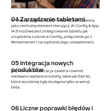
04 Zarządzanie tabletami
W wielu projektach Loxone tablet jest używany
jako centralny element sterujący. W Config & App
14.5 możliwe jest zintegrowanie tabletu jak
urządzenia Loxone w Config, połączenie go z
Miniserverem i zarządzanie jego ustawieniami.
05 Integracja nowych
produktów
Najnowsza aktualizacja zawiera również
niedawno wydane produkty, takie jak Dali Air,
które wcześniej były dostępne tylko w wersji
beta.
06 Liczne poprawki błędów i