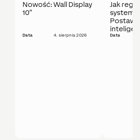
Nowość: Wall Display
Jak regu
10″
system 
Postaw 
intelige
Data
4. sierpnia 2026
rozwiąza
Data