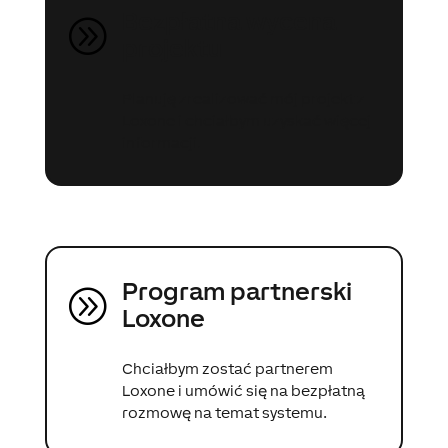
Bezpłatna wycena
A
projektu
Planuję zrealizować mój projekt z
Loxone i chciałbym uzyskać więcej
informacji.
Program partnerski
A
Loxone
Chciałbym zostać partnerem
Loxone i umówić się na bezpłatną
rozmowę na temat systemu.