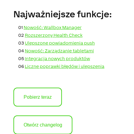
Najważniejsze funkcje:
01
Nowość: Wallbox Manager
02
Rozszerzony Health Check
03
Ulepszone powiadomienia push
04
Nowość: Zarządzanie tabletami
05
Integracja nowych produktów
06
Liczne poprawki błędów i ulepszenia
Pobierz teraz
Otwórz changelog