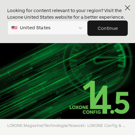
Looking for content relevant to your region? Visit the
Loxone United States website for a better experience.
United States
Continue
LOXONE Magazine
/
Technologie
/
Nowość: LOXONE Config & App 14.5