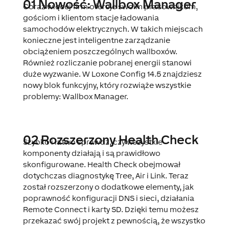
01 Nowość: Wallbox Manager
Coraz więcej firm oferuje swoim pracownikom,
gościom i klientom stacje ładowania
samochodów elektrycznych. W takich miejscach
konieczne jest inteligentne zarządzanie
obciążeniem poszczególnych wallboxów.
Również rozliczanie pobranej energii stanowi
duże wyzwanie. W Loxone Config 14.5 znajdziesz
nowy blok funkcyjny, który rozwiąże wszystkie
problemy: Wallbox Manager.
02 Rozszerzony Health Check
Szybko i łatwo sprawdź, czy wszystkie
komponenty działają i są prawidłowo
skonfigurowane. Health Check obejmował
dotychczas diagnostykę Tree, Air i Link. Teraz
został rozszerzony o dodatkowe elementy, jak
poprawność konfiguracji DNS i sieci, działania
Remote Connect i karty SD. Dzięki temu możesz
przekazać swój projekt z pewnością, że wszystko