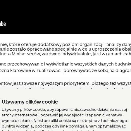
ie, które oferuje dodatkowy poziom organizacji i analizy dan
anie zostało opracowane specjalnie w celu uproszczenia obsłu
nera Miniserverów, zarówno indywidualnie, jak i w ramach cał
ne przechowywanie i wyświetlanie wszystkich danych budynku.
ożna klarownie wizualizować i porównywać ze sobą na diagr
entów jest zawsze najwyższym priorytetem. Dlatego też wszys
 za zgodą użytkownika, aby zagwarantować mu pełną kontrolę
Używamy plików cookie
Używamy plików cookie, aby zapewnić niezawodne działanie naszej
strony internetowej, poprawić jej wydajność i zapewnić Państwu
płynne działanie. Niektóre pliki cookie są niezbędne z technicznego
KCJE
punktu widzenia, podczas gdy inne pomagają nam optymalizować