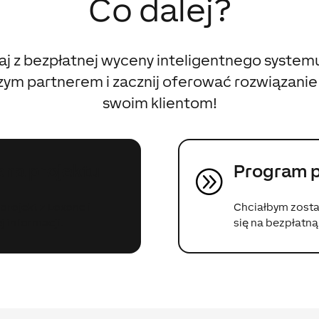
Co dalej?
aj z bezpłatnej wyceny inteligentnego systemu
zym partnerem i zacznij oferować rozwiązani
swoim klientom!
na projektu
Program p
A
projekt z Loxone i
Chciałbym zosta
 informacji.
się na bezpłatn