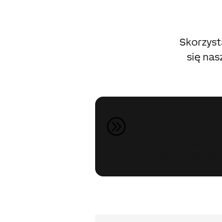
Skorzyst
się nas
Bezpłatna wyce
A
Planuję zrealizować mój 
chciałbym uzyskać więcej