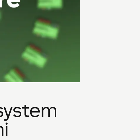
 system
i