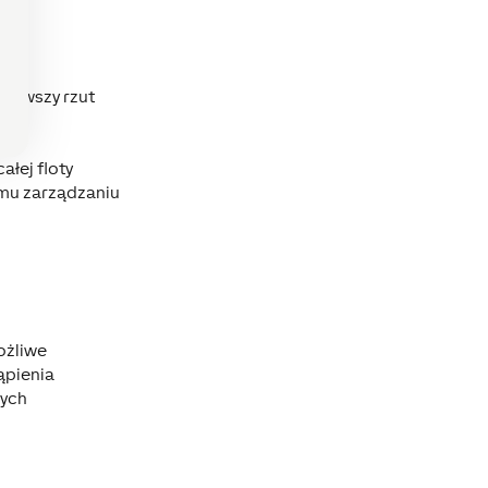
ierwszy rzut
ie
łej floty
emu zarządzaniu
ożliwe
ąpienia
nych