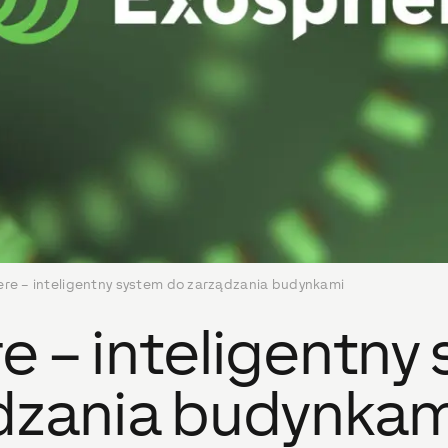
re – inteligentny system do zarządzania budynkami
e – inteligentny
dzania budynkam