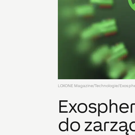
LOXONE Magazine
/
Technologie
/
Exosphe
Exospher
do zarzą