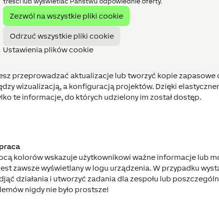
treści lub wyświetlać Państwu odpowiednie oferty.
Zezwól na wszystkie pliki cookie
instalacjami Loxone
Odrzuć wszystkie pliki cookie
cie zwizualizowane, co zapewnia wiele ważnych informacji na p
Ustawienia plików cookie
aty systemu pokazują najistotniejsze dane instalacji w czas
zy Miniservery znajdują się w jednej czy kilku lokalizacjach.
sz przeprowadzać aktualizacje lub tworzyć kopie zapasowe ca
ędzy wizualizacją, a konfiguracją projektów. Dzięki elastyczn
ko te informacje, do których udzielony im został dostęp.
praca
cą kolorów wskazuje użytkownikowi ważne informacje lub m
 jest zawsze wyświetlany w logu urządzenia. W przypadku wyst
ć działania i utworzyć zadania dla zespołu lub poszczegól
emów nigdy nie było prostsze!