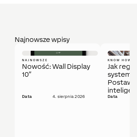
Najnowsze wpisy
NAJNOWSZE
KNOW HOW
Nowość: Wall Display
Jak regu
10″
system 
Postaw 
intelige
Data
4. sierpnia 2026
rozwiąza
Data