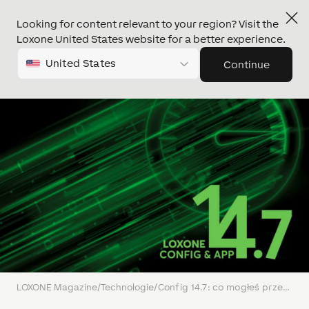
Looking for content relevant to your region? Visit the
Loxone United States website for a better experience.
United States
Continue
LOXONE Magazine
/
Technologie
/
Config 14.7: co mogłeś przegapić?