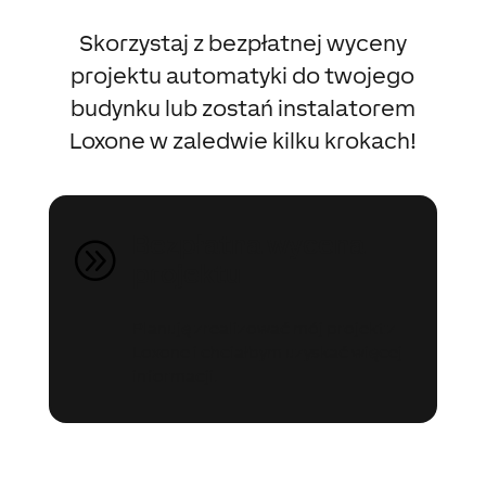
Skorzystaj z bezpłatnej wyceny
projektu automatyki do twojego
budynku lub zostań instalatorem
Loxone w zaledwie kilku krokach!
Bezpłatna wycena
A
projektu
Planuję zrealizować mój projekt z
Loxone i chciałbym uzyskać więcej
informacji.