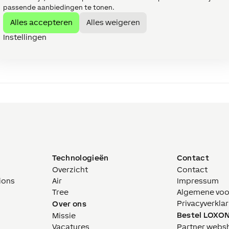
passende aanbiedingen te tonen.
Alles accepteren
Alles weigeren
Instellingen
Technologieën
Contact
Overzicht
Contact
ions
Air
Impressum
Tree
Algemene vo
Privacyverklar
Over ons
Bestel LOXO
Missie
Vacatures
Partner webs