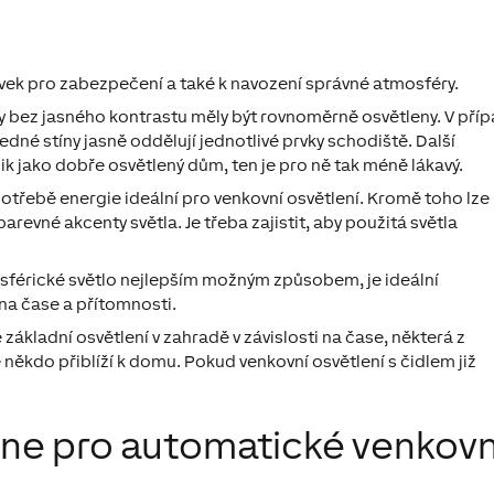
prvek pro zabezpečení a také k navození správné atmosféry.
 bez jasného kontrastu měly být rovnoměrně osvětleny. V pří
dné stíny jasně oddělují jednotlivé prvky schodiště. Další
lik jako dobře osvětlený dům, ten je pro ně tak méně lákavý.
spotřebě energie ideální pro venkovní osvětlení. Kromě toho lze
revné akcenty světla. Je třeba zajistit, aby použitá světla
sférické světlo nejlepším možným způsobem, je ideální
 na čase a přítomnosti.
základní osvětlení v zahradě v závislosti na čase, některá z
 někdo přiblíží k domu. Pokud venkovní osvětlení s čidlem již
one pro automatické venkovn