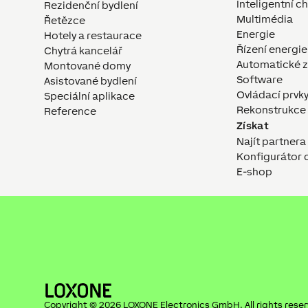
Inteligentní c
Rezidenční bydlení
Multimédia
Řetězce
Energie
Hotely a restaurace
Řízení energie
Chytrá kancelář
Automatické z
Montované domy
Software
Asistované bydlení
Ovládací prvk
Speciální aplikace
Rekonstrukce
Reference
Získat
Najít partner
Konfigurátor
E-shop
Copyright ©
2026
LOXONE Electronics GmbH
. All rights rese