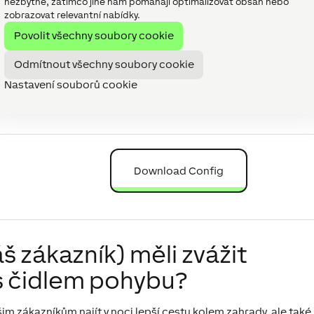
nezbytné, zatímco jiné nám pomáhají optimalizovat obsah nebo
zobrazovat relevantní nabídky.
Povolit všechny soubory cookie
Odmítnout všechny soubory cookie
Nastavení souborů cookie
Download Config
š zákazník) měli zvážit
 s čidlem pohybu?
m zákazníkům najít v noci lepší cestu kolem zahrady, ale také