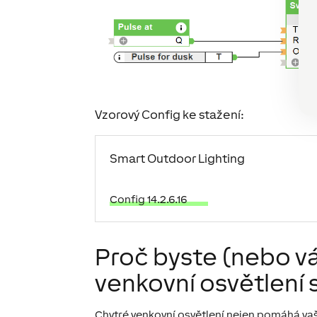
Vzorový Config ke stažení:
Smart Outdoor Lighting
Config 14.2.6.16
Proč byste (nebo vá
venkovní osvětlení
Chytré venkovní osvětlení nejen pomáhá vaši