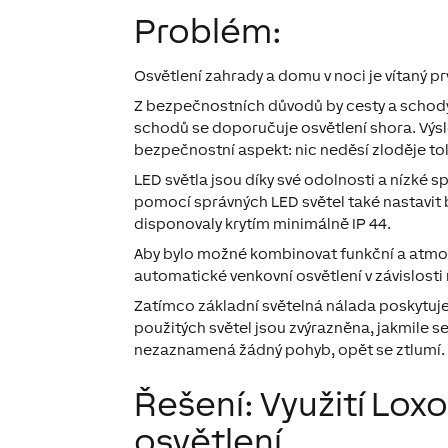
Problém:
Osvětlení zahrady a domu v noci je vítaný 
Z bezpečnostních důvodů by cesty a schody
schodů se doporučuje osvětlení shora. Výsle
bezpečnostní aspekt: ​​nic neděsí zloděje to
LED světla jsou díky své odolnosti a nízké 
pomocí správných LED světel také nastavit ba
disponovaly krytím minimálně IP 44.
Aby bylo možné kombinovat funkční a atmo
automatické venkovní osvětlení v závislosti
Zatímco základní světelná nálada poskytuje 
použitých světel jsou zvýrazněna, jakmile se
nezaznamená žádný pohyb, opět se ztlumí.
Řešení: Využití Lox
osvětlení