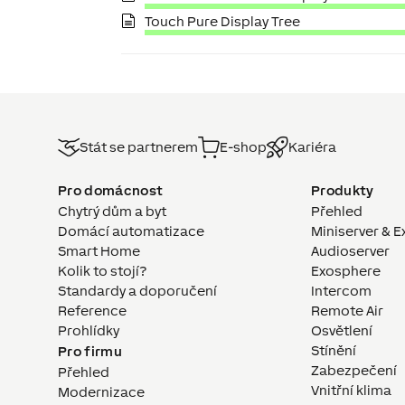
Touch Pure Display Tree
Stát se partnerem
E-shop
Kariéra
Pro domácnost
Produkty
Chytrý dům a byt
Přehled
Domácí automatizace
Miniserver & E
Smart Home
Audioserver
Kolik to stojí?
Exosphere
Standardy a doporučení
Intercom
Reference
Remote Air
Prohlídky
Osvětlení
Stínění
Pro firmu
Zabezpečení
Přehled
Vnitřní klima
Modernizace