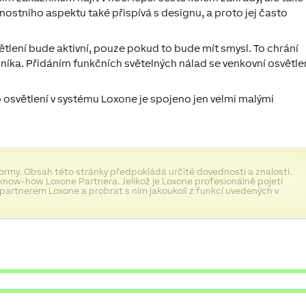
ostního aspektu také přispívá s designu, a proto jej často
větlení bude aktivní, pouze pokud to bude mít smysl. To chrání
níka. Přidáním funkčních světelných nálad se venkovní osvětle
o osvětlení v systému Loxone je spojeno jen velmi malými
normy. Obsah této stránky předpokládá určité dovednosti a znalosti.
know-how Loxone Partnera. Jelikož je Loxone profesionálně pojetí
 partnerem Loxone a probrat s ním jakoukoli z funkcí uvedených v