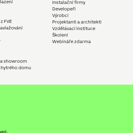
hlazení
Instalační firmy
Developeři
Výrobci
 z FVE
Projektanti a architekti
avlažování
Vzdělávací instituce
Školení
y
Webináře zdarma
a a showroom
 chytrého domu
rved.