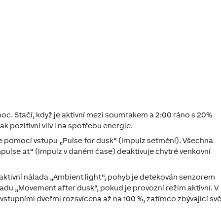
noc. Stačí, když je aktivní mezi soumrakem a 2:00 ráno s 20%
 pozitivní vliv i na spotřebu energie.
je pomocí vstupu „Pulse for dusk“ (Impulz setmění). Všechna
mpulse at“ (Impulz v daném čase) deaktivuje chytré venkovní
 aktivní nálada „Ambient light“, pohyb je detekován senzorem
áladu „Movement after dusk“, pokud je provozní režim aktivní. V
vstupními dveřmi rozsvícena až na 100 %, zatímco zbývající svě