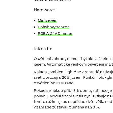
Hardware:
Miniserver
Pohybový senzor
RGBW 24V Dimmer
Jak na to:
Osvětlení zahrady nemusí být aktivní celou 
jasem. Automatické venkovní osvětlení má tak
Nálada „Ambient light“ se v zahradě aktivu
světla pracují s 20% jasem. Funkční blok „I
osvětlení ve 2:00 ráno
Pokud se někdo přiblíží k domu, zatímco je
pohybu. Modul řízení světla nyní aktivuje n
tomto režimu jsou například dvě světla nad 
v zahradě zůstávají tlumena na 20 %.