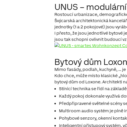
UNUS – modulární
Rostoucí urbanizace, demografické z
Švýcarská architektonická kancelá
jednotky (1 a 2 pokojové) jsou vyrá
I přesto, že jsou jednotlivé bytové
jsou tak schopni ovlivnit budoucí vz
Bytový dům Loxone
Mimo fasády, podlah, kuchyně, … je 
Kdo chce, může místo klasické „hlo
bytový dům od Loxone. Architekti n
Stínící technika se řídí na základ
Každý pokoj dokonale využívá dos
Předpřipravené světelné scény se 
Multiroom audio systém je plně 
Pohybové senzory, okenní kontakt
Inteligentní přístupový systém, v