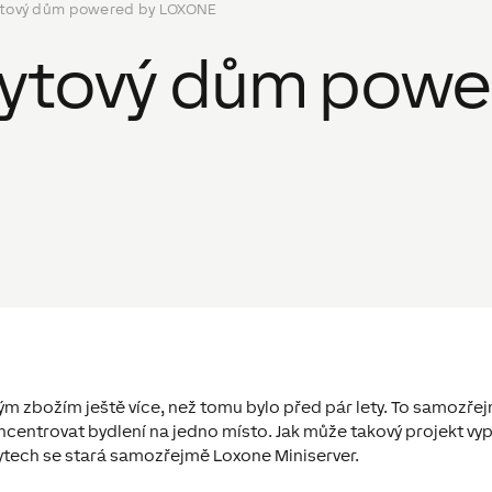
tový dům powered by LOXONE
ytový dům powe
m zbožím ještě více, než tomu bylo před pár lety. To samozřej
ncentrovat bydlení na jedno místo. Jak může takový projekt v
ytech se stará samozřejmě Loxone Miniserver.