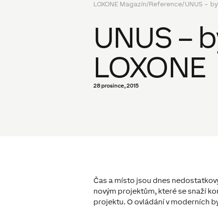
LOXONE Magazín
/
Reference
/
UNUS – by
UNUS – b
LOXONE
28 prosince, 2015
Čas a místo jsou dnes nedostatkový
novým projektům, které se snaží ko
projektu. O ovládání v moderních b