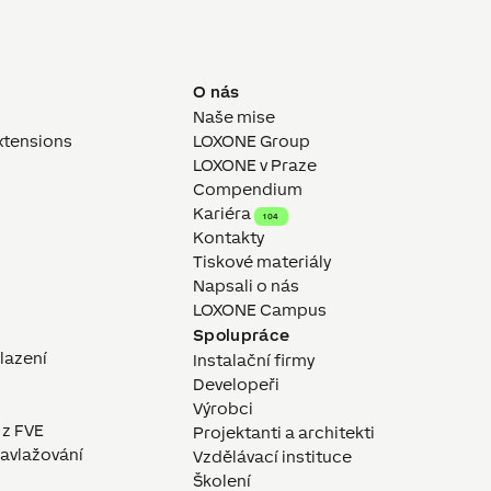
O nás
Naše mise
xtensions
LOXONE Group
LOXONE v Praze
Compendium
Kariéra
104
Kontakty
Tiskové materiály
Napsali o nás
LOXONE Campus
Spolupráce
hlazení
Instalační firmy
Developeři
Výrobci
 z FVE
Projektanti a architekti
avlažování
Vzdělávací instituce
Školení