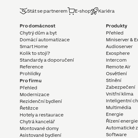
Stát se partnerem
E-shop
Kariéra
Pro domácnost
Produkty
Chytrý dům a byt
Přehled
Domácí automatizace
Miniserver & E
Smart Home
Audioserver
Kolik to stojí?
Exosphere
Standardy a doporučení
Intercom
Reference
Remote Air
Prohlídky
Osvětlení
Stínění
Pro firmu
Zabezpečení
Přehled
Vnitřní klima
Modernizace
Inteligentní c
Rezidenční bydlení
Multimédia
Řetězce
Energie
Hotely a restaurace
Řízení energie
Chytrá kancelář
Automatické z
Montované domy
Software
Asistované bydlení