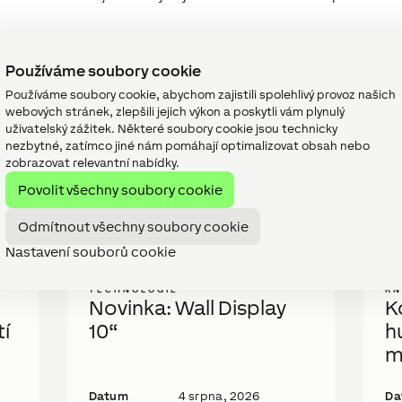
te se s námi. Rádi si s Vámi o projektu popovídáme. Pokud jst
ešení.
Používáme soubory cookie
Používáme soubory cookie, abychom zajistili spolehlivý provoz našich
webových stránek, zlepšili jejich výkon a poskytli vám plynulý
uživatelský zážitek. Některé soubory cookie jsou technicky
nezbytné, zatímco jiné nám pomáhají optimalizovat obsah nebo
zobrazovat relevantní nabídky.
Povolit všechny soubory cookie
pěvky
Odmítnout všechny soubory cookie
Nastavení souborů cookie
TECHNOLOGIE
K
Novinka: Wall Display
K
í
10“
h
m
Datum
4 srpna, 2026
Da