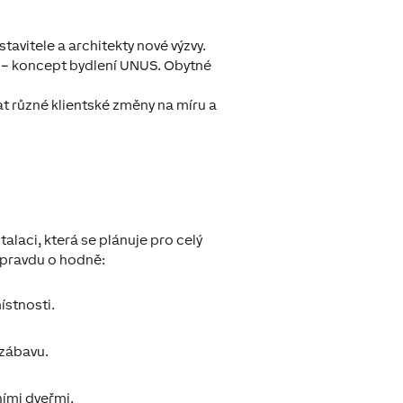
avitele a architekty nové výzvy.
 – koncept bydlení UNUS. Obytné
at různé klientské změny na míru a
laci, která se plánuje pro celý
opravdu o hodně:
ístnosti.
 zábavu.
ními dveřmi.