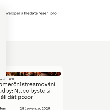
e developer a hledáte řešení pro
NOW HOW
omerční streamování
udby: Na co byste si
ěli dát pozor
tum
28 července, 2026