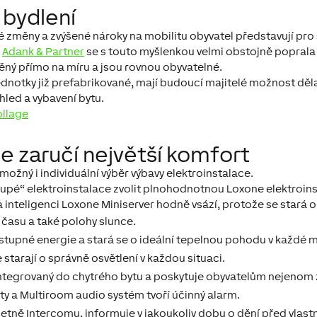
 bydlení
měny a zvýšené nároky na mobilitu obyvatel představují pro st
ř
Adank & Partner
se s touto myšlenkou velmi obstojně poprala
běný přímo na míru a jsou rovnou obyvatelné.
 jednotky již prefabrikované, mají budoucí majitelé možnost děl
hled a vybavení bytu.
 zaručí největší komfort
možný i individuální výběr výbavy elektroinstalace.
upé“ elektroinstalace zvolit plnohodnotnou Loxone elektroinsta
a inteligenci Loxone Miniserver hodně vsází, protože se stará 
ě času a také polohy slunce.
tupné energie a stará se o ideální tepelnou pohodu v každé m
starají o správně osvětlení v každou situaci.
integrovaný do chytrého bytu a poskytuje obyvatelům nejenom
y a Multiroom audio systém tvoří účinný alarm.
četně Intercomu, informuje v jakoukoliv dobu o dění před vlast