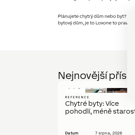
Plánujete chytrý dům nebo byt? Spoj
bytový dům, je to Loxone to pravé ř
Nejnovější přís
REFERENCE
Chytré byty: Více
pohodlí, méně starost
Datum
7 srpna, 2026