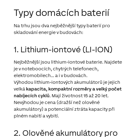
Typy domácích baterií
Na trhu jsou dva nejběžnější typy baterií pro
skladování energie v budovách:
1
.
Lithium
-iontové
(LI-ION)
Nejběžnější jsou lithium-iontové baterie. Najdete
je v noteboocích, chytrých telefonech,
elektromobilech… a i v budovách.
Výhodou lithium-iontových akumulátorů je jejich
velká
kapacita, kompaktní rozměry a velký počet
nabíjecích cyklů
. Mají životnost 15 až 20 let.
Nevýhodou je cena (dražší než olověné
akumulátory) a potenciální ztráta kapacity při
plném nabití a vybití.
2. Olověné akumulátory pro