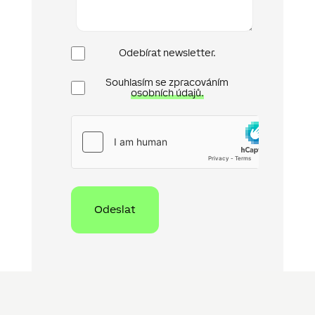
Newsletter
Odebírat newsletter.
Ochrana
Souhlasím se zpracováním
osobních
osobních údajů.
údajů
hCaptcha