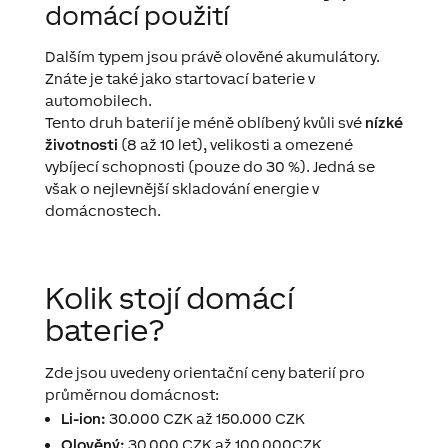
domácí použití
Dalším typem jsou právě olověné akumulátory.
Znáte je také jako startovací baterie v
automobilech.
Tento druh baterií je méně oblíbený kvůli své
nízké
životnosti
(8 až 10 let), velikosti a omezené
vybíjecí schopnosti (pouze do 30 %). Jedná se
však o nejlevnější skladování energie v
domácnostech.
Kolik stojí domácí
baterie?
Zde jsou uvedeny orientační ceny baterií pro
průměrnou domácnost:
Li-ion:
30.000 CZK až 150.000 CZK
Olověný:
30.000 CZK až 100.000CZK