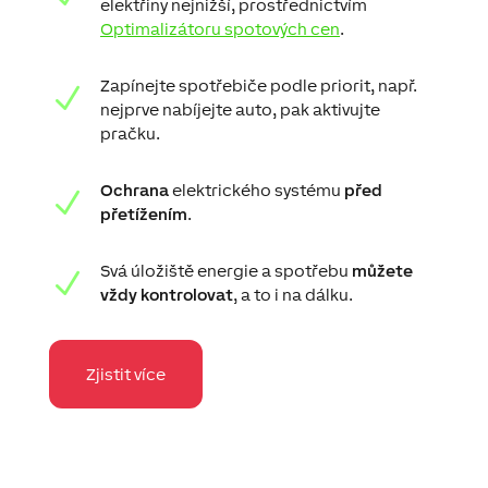
elektřiny nejnižší, prostřednictvím
Optimalizátoru spotových cen
.
Zapínejte spotřebiče podle priorit, např.
N
nejprve nabíjejte auto, pak aktivujte
pračku.
Ochrana
elektrického systému
před
N
přetížením
.
Svá úložiště energie a spotřebu
můžete
N
vždy kontrolovat
, a to i na dálku.
Zjistit více