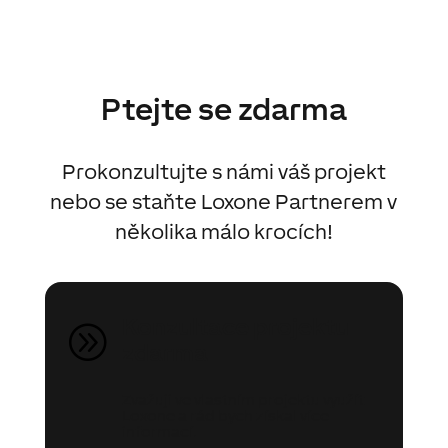
Ptejte se zdarma
Prokonzultujte s námi váš projekt
nebo se staňte Loxone Partnerem v
několika málo krocích!
Konzultace projektu
A
zdarma
Zvažuji ve vlastním projektu využít
Loxone a rád bych získal více
informací.