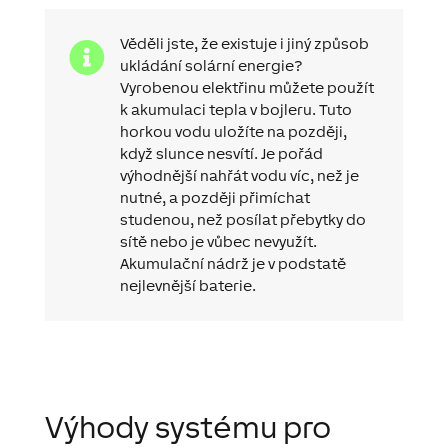
Věděli jste, že existuje i jiný způsob

ukládání solární energie?
Vyrobenou elektřinu můžete použít
k akumulaci tepla v bojleru. Tuto
horkou vodu uložíte na později,
když slunce nesvítí. Je pořád
výhodnější nahřát vodu víc, než je
nutné, a později přimíchat
studenou, než posílat přebytky do
sítě nebo je vůbec nevyužít.
Akumulační nádrž je v podstatě
nejlevnější baterie.
Výhody systému pro