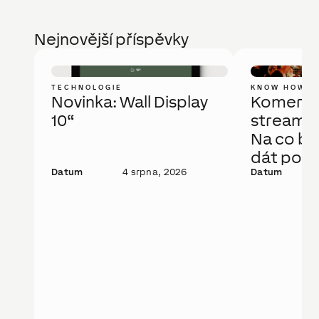
Nejnovější příspěvky
TECHNOLOGIE
KNOW HOW
Novinka: Wall Display
Komerčn
10“
streamov
Na co bys
dát pozo
Datum
4 srpna, 2026
Datum