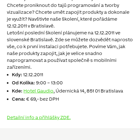
Chcete proniknout do tajů programování a tvorby
vizualizace? Chcete umět zapojit produkty a dokonale
je využít? Navštivte naše školení, které pořádáme
12.12.2011 v Bratislavě.
Letošní poslední školení plánujeme na 12.12.2011 ve
slovenské Bratislavě. Zde se můžete dozvědět naprosto
vše, co k první instalaci potřebujete. Povíme Vám, jak
naše produkty zapojit, jak je velice snadno
naprogramovat a používat společně s mobilními
zařízeními.
Kdy:
12.12.2011
Od Kolika:
9:00 – 13:00
Kde:
Hotel Gaudio
, Údernická 14, 851 01 Bratislava
Cena:
€ 69,- bez DPH
Detailní info a přihlášky ZDE.