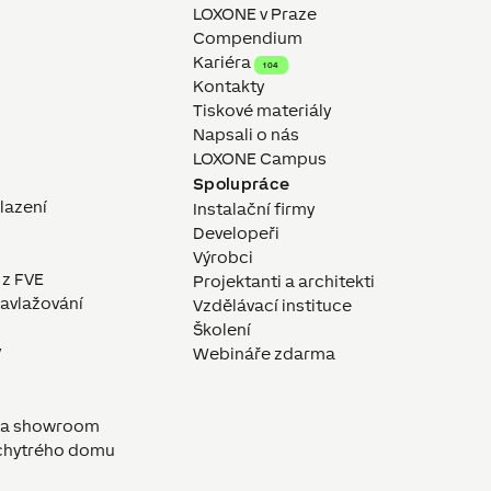
LOXONE v Praze
Compendium
Kariéra
104
Kontakty
Tiskové materiály
Napsali o nás
LOXONE Campus
Spolupráce
hlazení
Instalační firmy
Developeři
Výrobci
 z FVE
Projektanti a architekti
avlažování
Vzdělávací instituce
Školení
y
Webináře zdarma
a a showroom
 chytrého domu