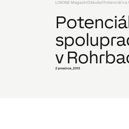
LOXONE Magazín
/
Zákulisí
/
Potenciál na
Potenciá
spolupra
v Rohrba
2 prosince, 2013