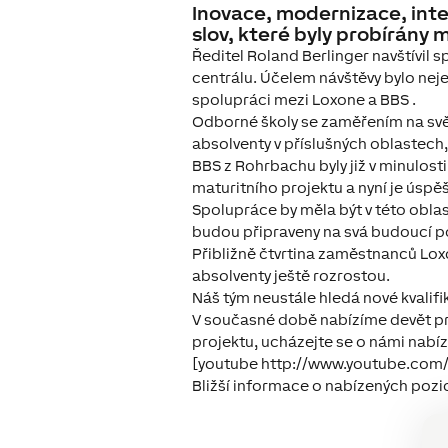
Inovace, modernizace, interd
slov, které byly probírány 
Ředitel Roland Berlinger navštívil
centrálu. Účelem návštěvy bylo nej
spolupráci mezi Loxone a BBS .
Odborné školy se zaměřením na svě
absolventy v příslušných oblastech, 
BBS z Rohrbachu byly již v minulos
maturitního projektu a nyní je úspěš
Spolupráce by měla být v této oblas
budou připraveny na svá budoucí p
Přibližně čtvrtina zaměstnanců Lox
absolventy ještě rozrostou.
Náš tým neustále hledá nové kvalif
V současné době nabízíme devět pra
projektu, ucházejte se o námi nabí
[youtube http://www.youtube.co
Bližší informace o nabízených pozi