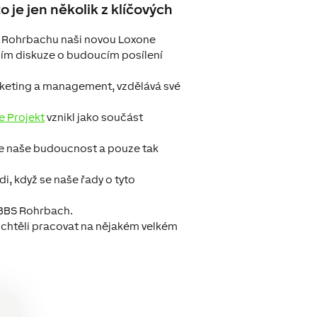
 je jen několik z klíčových
 z Rohrbachu naši novou Loxone
ším diskuze o budoucím posílení
rketing a management, vzdělává své
e Projekt
vznikl jako součást
í je naše budoucnost a pouze tak
i, když se naše řady o tyto
s BBS Rohrbach.
 chtěli pracovat na nějakém velkém