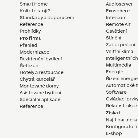
Smart Home
Audioserver
Kolik to stojí?
Exosphere
Standardy a doporučení
Intercom
Reference
Remote Air
Prohlídky
Osvětlení
Stínění
Pro firmu
Zabezpečení
Přehled
Vnitřní klima
Modernizace
Inteligentní c
Rezidenční bydlení
Multimédia
Řetězce
Energie
Hotely a restaurace
Řízení energie
Chytrá kancelář
Automatické z
Montované domy
Software
Asistované bydlení
Ovládací prvk
Speciální aplikace
Rekonstrukce
Reference
Získat
Najít partner
Konfigurátor
E-shop