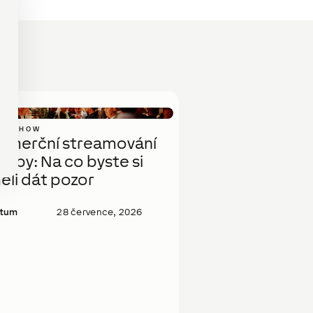
NOW HOW
omerční streamování
udby: Na co byste si
ěli dát pozor
tum
28 července, 2026