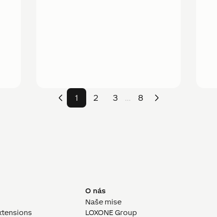
1
2
3
8
...
O nás
Naše mise
xtensions
LOXONE Group