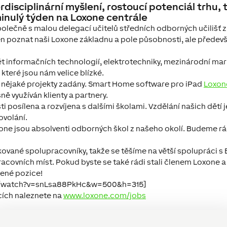
isciplinární myšlení, rostoucí potenciál trhu, to
minulý týden na Loxone centrále
 společně s malou delegací učitelů středních odborných učilišť
en poznat naši Loxone základnu a pole působnosti, ale předev
t informačních technologií, elektrotechniky, mezinárodní ma
které jsou nám velice blízké.
ti nějaké projekty zadány. Smart Home software pro iPad
Loxon
ně využíván klienty a partnery.
ti posílena a rozvíjena s dalšími školami. Vzdělání našich dět
ovolání.
one jsou absolventi odborných škol z našeho okolí. Budeme rád
ikované spolupracovníky, takže se těšíme na větší spolupráci 
covních míst. Pokud byste se také rádi stali členem Loxone a
zené pozice!
m/watch?v=snLsa88PkHc&w=500&h=315]
cích naleznete na
www.loxone.com/jobs