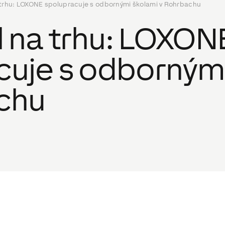
 trhu: LOXONE spolupracuje s odbornými školami v Rohrbachu
l na trhu: LOXON
cuje s odbornými
chu