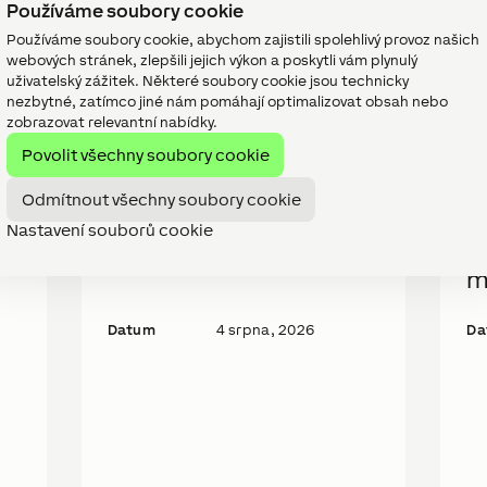
Používáme soubory cookie
Používáme soubory cookie, abychom zajistili spolehlivý provoz našich
webových stránek, zlepšili jejich výkon a poskytli vám plynulý
uživatelský zážitek. Některé soubory cookie jsou technicky
nezbytné, zatímco jiné nám pomáhají optimalizovat obsah nebo
pěvky
zobrazovat relevantní nabídky.
Povolit všechny soubory cookie
Odmítnout všechny soubory cookie
TECHNOLOGIE
K
Novinka: Wall Display
K
Nastavení souborů cookie
í
10“
h
m
Datum
4 srpna, 2026
Da