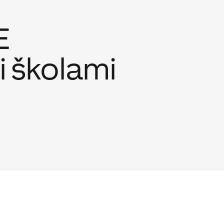
E
 školami