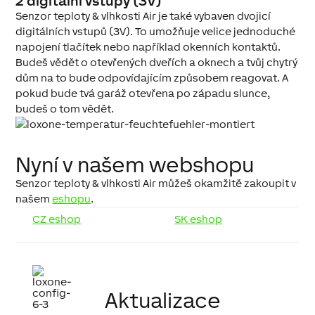
2 digitální vstupy (3V)
Senzor teploty & vlhkosti Air je také vybaven dvojicí
digitálních vstupů (3V). To umožňuje velice jednoduché
napojení tlačítek nebo například okenních kontaktů.
Budeš vědět o otevřených dveřích a oknech a tvůj chytrý
dům na to bude odpovídajícím způsobem reagovat. A
pokud bude tvá garáž otevřena po západu slunce,
budeš o tom vědět.
Nyní v našem webshopu
Senzor teploty & vlhkosti Air můžeš okamžitě zakoupit v
našem
eshopu
.
CZ eshop
SK eshop
Aktualizace