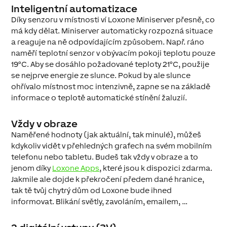
Inteligentní automatizace
Díky senzoru v místnosti ví Loxone Miniserver přesně, co
má kdy dělat. Miniserver automaticky rozpozná situace
a reaguje na ně odpovídajícím způsobem. Např. ráno
naměří teplotní senzor v obývacím pokoji teplotu pouze
19°C. Aby se dosáhlo požadované teploty 21°C, použije
se nejprve energie ze slunce. Pokud by ale slunce
ohřívalo místnost moc intenzivně, zapne se na základě
informace o teplotě automatické stínění žaluzií.
Vždy v obraze
Naměřené hodnoty (jak aktuální, tak minulé), můžeš
kdykoliv vidět v přehledných grafech na svém mobilním
telefonu nebo tabletu. Budeš tak vždy v obraze a to
jenom díky
Loxone Apps
, které jsou k dispozici zdarma.
Jakmile ale dojde k překročení předem dané hranice,
tak tě tvůj chytrý dům od Loxone bude ihned
informovat. Blikání světly, zavoláním, emailem, …