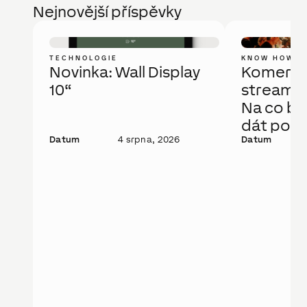
Nejnovější příspěvky
TECHNOLOGIE
KNOW HOW
Novinka: Wall Display
Komerčn
10“
streamov
Na co bys
dát pozo
Datum
4 srpna, 2026
Datum