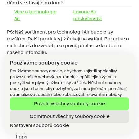
dům i ve stávajícím domě.
Více o technologie
Loxone Air
Air
příslušenství
PS: Náš sortiment pro technologii Air bude brzy
rozšířen. Další produkty již čekají na vydání. Pokud se o
nich chceš dozvědět jako první, přihlas se k odběru
našeho infomailu.
Přihlásit se k odběru
Používáme soubory cookie
Používáme soubory cookie, abychom zajistili spolehlivý
provoz našich webových stránek, zlepšili jejich výkon a
Pomůžeme ti s tvým
poskytli vám plynulý uživatelský zážitek. Některé soubory
cookie jsou technicky nezbytné, zatímco jiné nám pomáhají
projektem chytrého domu
optimalizovat obsah nebo zobrazovat relevantní nabídky.
Plánuješ právě tvůj nový chytrý dům a máš plnou hlavu
Povolit všechny soubory cookie
otázek?
Odmítnout všechny soubory cookie
Nastavení souborů cookie