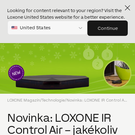
Looking for content relevant to your region? Visit the
Loxone United States website for a better experience.
United States
Continue
LOXONE Magazín
/
Technologie
/
Novinka: LOXONE IR Control Air – jakékoliv zařízení ovládané přes IrDA!
Novinka: LOXONE IR
Control Air – jakékoliv