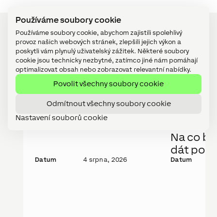
Používáme soubory cookie
Používáme soubory cookie, abychom zajistili spolehlivý
provoz našich webových stránek, zlepšili jejich výkon a
poskytli vám plynulý uživatelský zážitek. Některé soubory
cookie jsou technicky nezbytné, zatímco jiné nám pomáhají
Nejnovější příspěvky
optimalizovat obsah nebo zobrazovat relevantní nabídky.
Povolit všechny soubory cookie
TECHNOLOGIE
KNOW HOW
Odmítnout všechny soubory cookie
Novinka: Wall Display
Komerčn
Nastavení souborů cookie
10“
streamov
Na co bys
dát pozo
Datum
4 srpna, 2026
Datum