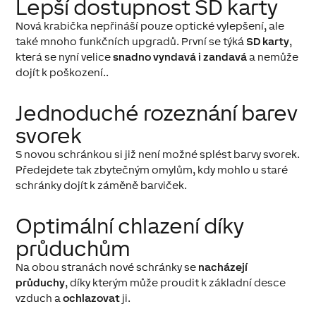
Lepší dostupnost SD karty
Nová krabička nepřináší pouze optické vylepšení, ale
také mnoho funkčních upgradů. První se týká
SD karty
,
která se nyní velice
snadno vyndavá i zandavá
a nemůže
dojít k poškození..
Jednoduché rozeznání barev
svorek
S novou schránkou si již není možné splést barvy svorek.
Předejdete tak zbytečným omylům, kdy mohlo u staré
schránky dojít k záměně barviček.
Optimální chlazení díky
průduchům
Na obou stranách nové schránky se
nacházejí
průduchy
, díky kterým může proudit k základní desce
vzduch a
ochlazovat
ji.