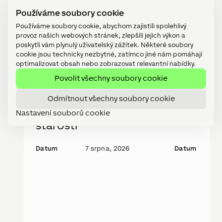
Používáme soubory cookie
Používáme soubory cookie, abychom zajistili spolehlivý
provoz našich webových stránek, zlepšili jejich výkon a
poskytli vám plynulý uživatelský zážitek. Některé soubory
Nejnovější příspěvky
cookie jsou technicky nezbytné, zatímco jiné nám pomáhají
optimalizovat obsah nebo zobrazovat relevantní nabídky.
Povolit všechny soubory cookie
REFERENCE
TECHNOLOGI
Chytré byty: Více
Novinka: 
Odmítnout všechny soubory cookie
pohodlí, méně
10“
Nastavení souborů cookie
starostí
Datum
7 srpna, 2026
Datum