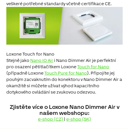
veškeré potřebné standardy včetně certifikace CE.
Loxone Touch for Nano
Stejně jako
Nano IO Air
i Nano Dimmer Air je perfektní
pro osazení pětitlačítkem Loxone
Touch for Nano
(případně Loxone
Touch Pure for Nano
). Připojíte jej
pouhým zacvaknutím do konektoru v Nano Dimmer Air a
okamžitě si můžete užívat výhod kapacitního
dotykového ovládání se zvukovou odezvou.
Zjistěte více o Loxone Nano Dimmer Air v
našem webshopu:
e-shop (CZ)
|
e-shop (SK)