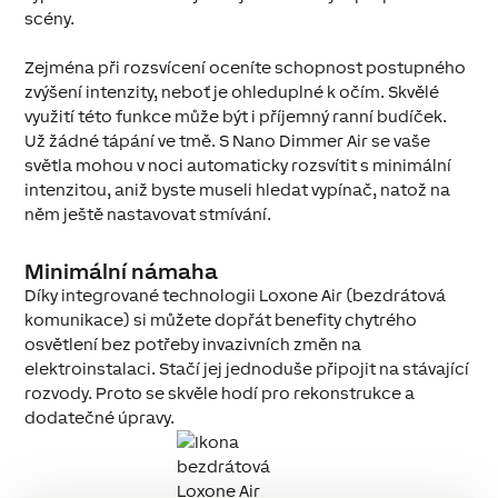
scény.
Zejména při rozsvícení oceníte schopnost postupného
zvýšení intenzity, neboť je ohleduplné k očím. Skvělé
využití této funkce může být i příjemný ranní budíček.
Už žádné tápání ve tmě. S Nano Dimmer Air se vaše
světla mohou v noci automaticky rozsvítit s minimální
intenzitou, aniž byste museli hledat vypínač, natož na
něm ještě nastavovat stmívání.
Minimální námaha
Díky integrované technologii Loxone Air (bezdrátová
komunikace) si můžete dopřát benefity chytrého
osvětlení bez potřeby invazivních změn na
elektroinstalaci. Stačí jej jednoduše připojit na stávající
rozvody. Proto se skvěle hodí pro rekonstrukce a
dodatečné úpravy.