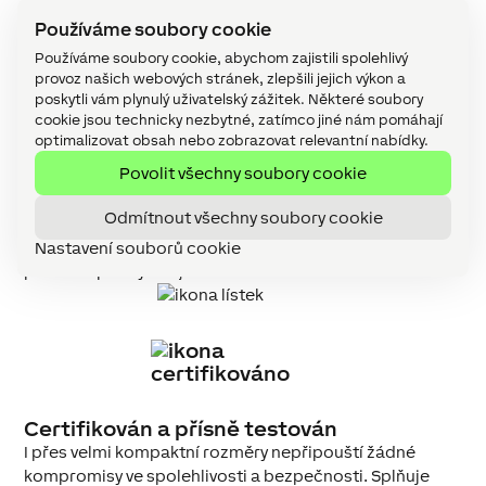
Používáme soubory cookie
Používáme soubory cookie, abychom zajistili spolehlivý
provoz našich webových stránek, zlepšili jejich výkon a
poskytli vám plynulý uživatelský zážitek. Některé soubory
Kompaktní provedení
cookie jsou technicky nezbytné, zatímco jiné nám pomáhají
optimalizovat obsah nebo zobrazovat relevantní nabídky.
Miniaturní rozměry 53 × 53 × 31 mm umožňují skrýt Nano
Dimmer Air do standardní instalační krabice.
Povolit všechny soubory cookie
Odmítnout všechny soubory cookie
Nízká spotřeba energie
Průměrná spotřeba energie v režimu standby je
Nastavení souborů cookie
přibližně pouhých 0,5 W.
Certifikován a přísně testován
I přes velmi kompaktní rozměry nepřipouští žádné
kompromisy ve spolehlivosti a bezpečnosti. Splňuje