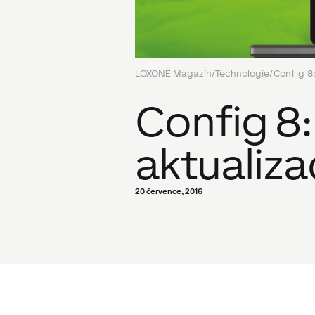
LOXONE Magazín
/
Technologie
/
Config 8
Config 8
aktualiz
20 července, 2016