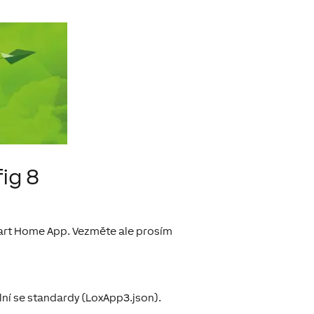
ig 8
mart Home App. Vezměte ale prosím
lní se standardy (LoxApp3.json).