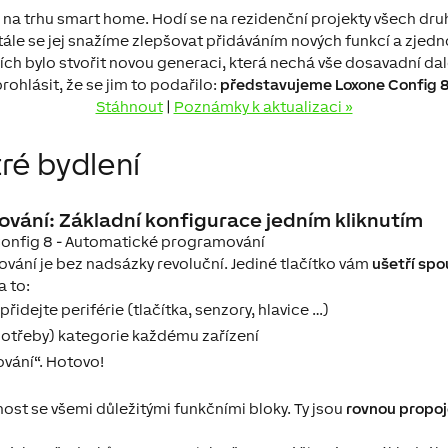
 na trhu smart home. Hodí se na rezidenční projekty všech druhů
tále se jej snažíme zlepšovat přidáváním nových funkcí a zje
ích bylo stvořit novou generaci, která nechá vše dosavadní d
rohlásit, že se jim to podařilo:
představujeme Loxone Config 8
Stáhnout
|
Poznámky k aktualizaci »
ré bydlení
vání: Základní konfigurace jedním kliknutím
ání je bez nadsázky revoluční. Jediné tlačítko vám
ušetří spo
a to:
přidejte periférie (tlačítka, senzory, hlavice …)
 potřeby) kategorie každému zařízení
vání“. Hotovo!
ost se všemi důležitými funkčními bloky. Ty jsou
rovnou propo