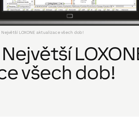
: Největší LOXONE aktualizace všech dob!
: Největší LOXON
ace všech dob!