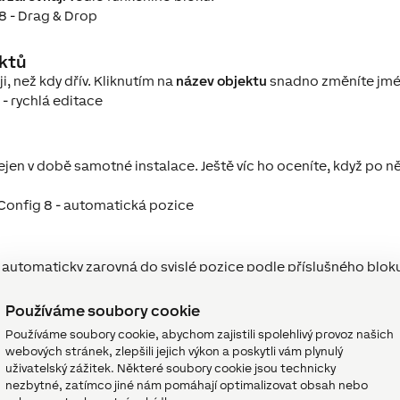
ektů
i, než kdy dřív. Kliknutím na
název objektu
snadno změníte jmén
ejen v době samotné instalace. Ještě víc ho oceníte, když po n
j automaticky zarovná do svislé pozice podle příslušného blok
Používáme soubory cookie
Používáme soubory cookie, abychom zajistili spolehlivý provoz našich
jekt? Pomůže vám s tím funkce „Zarovnat bloky“.
webových stránek, zlepšili jejich výkon a poskytli vám plynulý
uživatelský zážitek. Některé soubory cookie jsou technicky
nezbytné, zatímco jiné nám pomáhají optimalizovat obsah nebo