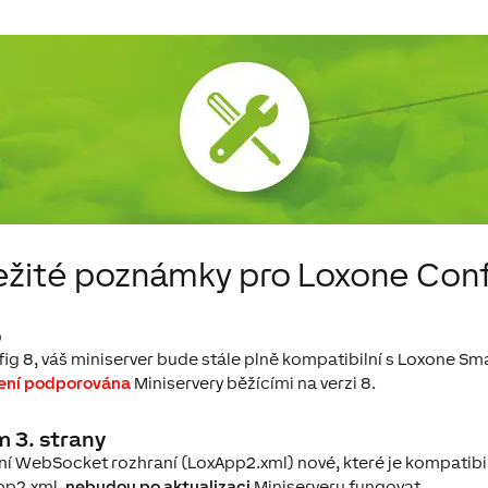
ežité poznámky pro Loxone Conf
p
ig 8, váš miniserver bude stále plně kompatibilní s Loxone S
není podporována
Miniservery běžícími na verzi 8.
 3. strany
rní WebSocket rozhraní (LoxApp2.xml) nové, které je kompatibi
App2.xml,
nebudou po aktualizaci
Miniserveru fungovat.