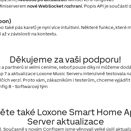
 Miniserverem
nové WebSocket rozhraní
. Popis API je součást
bbon)
o také pás karet) je nyní více intuitivní. Některé funkce, které m
 až v závislosti na kontextu.
Děkujeme za vaši podporu!
 a partnerů si velmi ceníme, neboť pouze díky ní můžeme dod
p 7 a aktualizace Loxone Music Serveru intenzivně testovala n
ích verzí. Proto vám, zákazníkům i testerům, chceme vyjádřit
ěte také Loxone Smart Home Ap
Server aktualizace
ůl. Současně s novým Configem jsme věnovali velké úsilí aktua