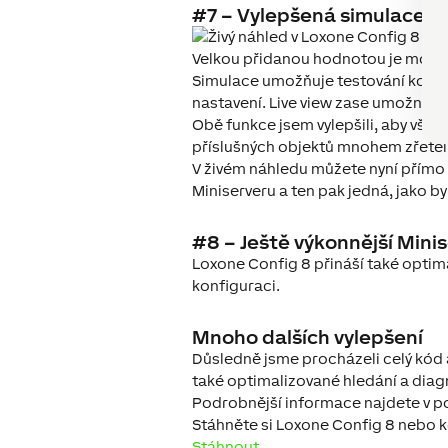
#7 – Vylepšená simulace a 
Velkou přidanou hodnotou je možnos
Simulace umožňuje testování konfigu
nastavení. Live view zase umožní sl
Obě funkce jsem vylepšili, aby vše 
příslušných objektů mnohem zřeteln
V živém náhledu můžete nyní přímo
Miniserveru a ten pak jedná, jako 
#8 – Ještě výkonnější Mini
Loxone Config 8 přináší také optim
konfiguraci.
Mnoho dalších vylepšení
Důsledně jsme procházeli celý kód a
také optimalizované hledání a diagn
Podrobnější informace najdete v p
Stáhněte si Loxone Config 8 nebo ko
Stáhnout