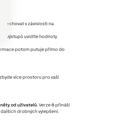
ude chovat v závislosti na
pů a výstupů uvidíte hodnoty
Informace potom putuje přímo do
 zbyde více prostoru pro vaši
něty od uživatelů
. Verze 8 přináší
dalších drobných vylepšení.