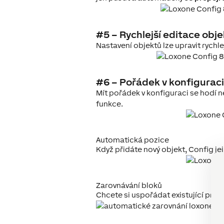
#5 – Rychlejší editace obj
Nastavení objektů lze upravit rychlej
#6 – Pořádek v konfiguraci
Mít pořádek v konfiguraci se hodí n
funkce.
Automatická pozice
Když přidáte nový objekt, Config je
Zarovnávání bloků
Chcete si uspořádat existující pro