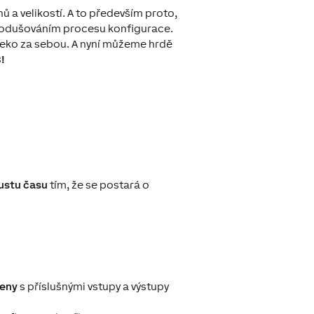
 a velikostí. A to především proto,
dnodušováním procesu konfigurace.
aleko za sebou. A nyní můžeme hrdě
!
ustu času
tím, že se postará o
jeny
s příslušnými vstupy a výstupy