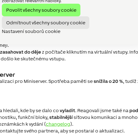
zobrazovat relevantní nabídky.
live view
Povolit všechny soubory cookie
t otestovat projekt v režimech Simulace a live view.
Odmítnout všechny soubory cookie
race ještě před nahráním do Miniserveru. Uvidíte, jak se co b
Nastavení souborů cookie
edovat v reálném čase, jak se chovají zařízení
přímo v Configu
.
bylo ještě přehlednější. Například při použití analogových vstu
ěji.
zasahovat do děje
z počítače kliknutím na virtuální vstupy. 
by došlo ke skutečnému vstupu.
server
alizaci pro Miniserver. Spotřeba paměti se
snížila o 20 %
, tudíž
 hledali, kde by se dalo co
vyladit
. Reagovali jsme také na
pod
ostiku, funkční bloky,
stabilnější
síťovou komunikaci a mnoho 
oznámkách k vydání (
changelog
).
ntaktujte svého partnera, aby se postaral o aktualizaci.