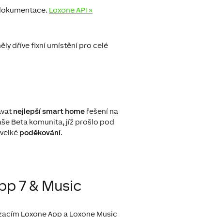
í dokumentace.
Loxone API »
ěly dříve fixní umístění pro celé
ávat
nejlepší smart home
řešení na
aše Beta komunita, jíž prošlo pod
 velké
poděkování
.
p 7 & Music
lizacím Loxone App a Loxone Music