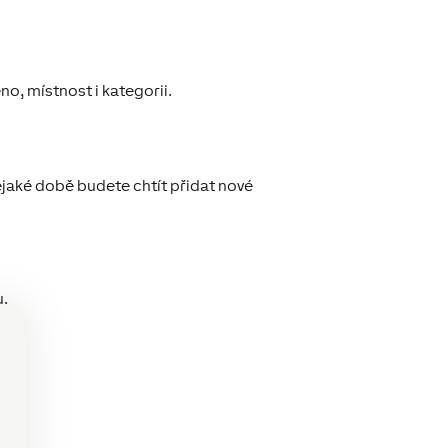
o, místnost i kategorii.
ějaké době budete chtít přidat nové
u.