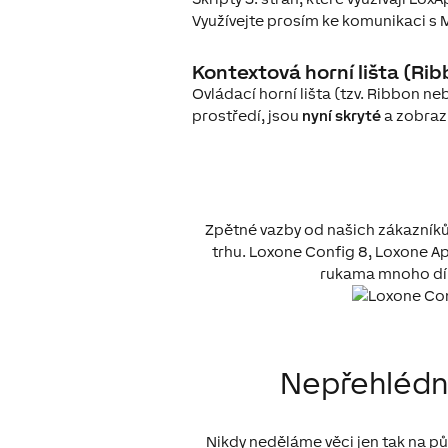
Využívejte prosím ke komunikaci s
Kontextová horní lišta (Ri
Ovládací horní lišta (tzv. Ribbon neb
prostředí, jsou
nyní skryté
a zobrazí
Zpětné vazby od našich zákazníků
trhu. Loxone Config 8, Loxone Ap
rukama mnoho dílč
Nepřehlédn
Nikdy neděláme věci jen tak na p