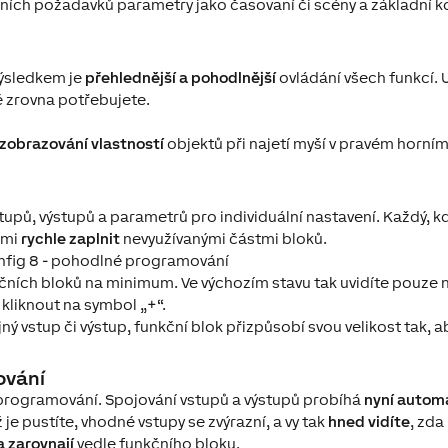
uálních požadavků parametry jako časovaní či scény a základní k
Výsledkem je
přehlednější a pohodlnější
ovládání všech funkcí. U
é zrovna potřebujete.
zobrazování vlastností
objektů při najetí myší v pravém horním
pů, výstupů a parametrů pro individuální nastavení. Každý, kd
lmi
rychle zaplnit
nevyužívanými částmi bloků.
ních bloků na minimum. Ve výchozím stavu tak uvidíte pouze n
kliknout na symbol „+“.
ný vstup či výstup, funkční blok přizpůsobí svou velikost tak, a
ování
 programování. Spojování vstupů a výstupů probíhá
nyní autom
 je pustíte, vhodné vstupy se zvýrazní, a vy tak
hned vidíte
, zda
a zarovnají
vedle funkčního bloku.