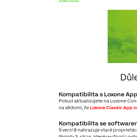
Důl
Kompatibilita s Loxone Ap
Pokud aktualizujete na Loxone Conf
na vědomí, že
Loxone Classic App 
Kompatibilita se softwarem
S verzí 8 nahrazuje staré proprietá
Skripty 3. stran, které využívají Lox