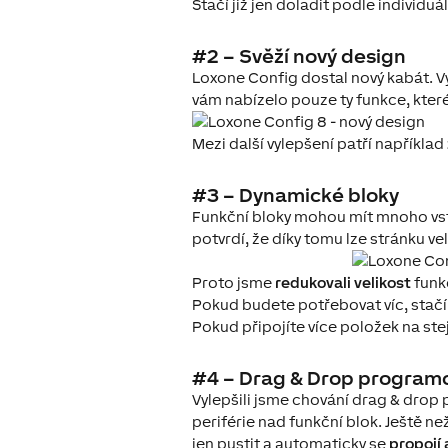
Stačí již jen doladit podle individ
#2 – Svěží nový design
Loxone Config dostal nový kabát. 
vám nabízelo pouze ty funkce, kter
Mezi další vylepšení patří například
#3 – Dynamické bloky
Funkční bloky mohou mít mnoho vstu
potvrdí, že díky tomu lze stránku ve
Proto jsme
redukovali velikost
funkč
Pokud budete potřebovat víc, stačí 
Pokud připojíte více položek na stej
#4 – Drag & Drop program
Vylepšili jsme chování drag & drop
periférie nad funkční blok. Ještě než
jen pustit a automaticky se
propojí 