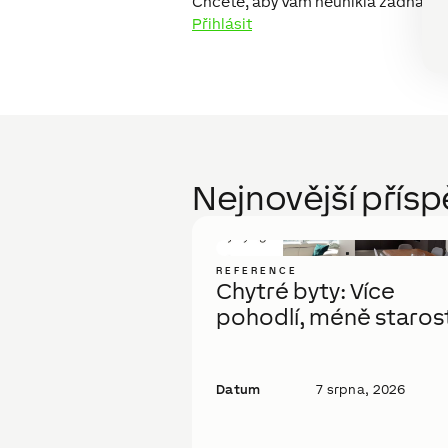
Chcete, aby Vám neunikla žádná nov
Přihlásit
Nejnovější přís
REFERENCE
Chytré byty: Více
pohodlí, méně starost
Datum
7 srpna, 2026