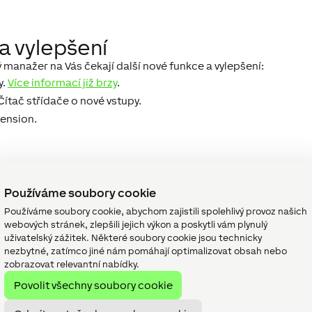
a vylepšení
manažer na Vás čekají další nové funkce a vylepšení:
y.
Více informací již brzy
.
Čítač střídače o nové vstupy.
tension.
naleznete na našich webových stránkách.
Používáme soubory cookie
izacích softwaru. Vyvíjí podporu pro nové produkty a zlepšen
epší!
Používáme soubory cookie, abychom zajistili spolehlivý provoz našich
webových stránek, zlepšili jejich výkon a poskytli vám plynulý
uživatelský zážitek. Některé soubory cookie jsou technicky
?
nezbytné, zatímco jiné nám pomáhají optimalizovat obsah nebo
zobrazovat relevantní nabídky.
di Vám odpovíme jak zde v blogu, tak i na sociálních sítích. 
Povolit všechny soubory cookie
tu