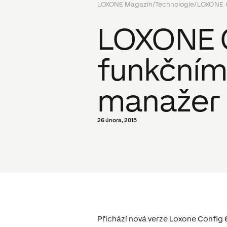
LOXONE Magazín
/
Technologie
/
LOXONE C
LOXONE C
funkčním
manažer
26 února, 2015
Přichází nová verze Loxone Config