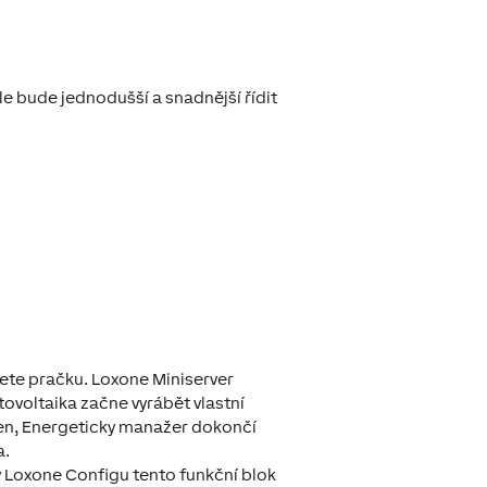
le bude jednodušší a snadnější řídit
nete pračku. Loxone Miniserver
tovoltaika začne vyrábět vlastní
 den, Energeticky manažer dokončí
a.
v Loxone Configu tento funkční blok