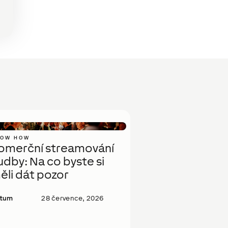
NOW HOW
omerční streamování
udby: Na co byste si
ěli dát pozor
tum
28 července, 2026