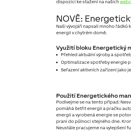
dispozici ke stažení na našich
webo
NOVĚ: Energetick
Naši vývojáři napsali mnoho řádků k
energii v chytrém domě.
Využití bloku Energetický
Přehled aktuální výroby a spotřeb
Optimalizace spotřeby energie pr
Seřazení aktivních zařízení jako j
Použití Energetického mana
Podívejme se na tento případ: Nesví
pomáhá šetřit energii a pračku auto
energii a vyrobená energie se potom
praní do půlnoci stejného dne. Krom
Neustále pracujeme na vylepšení fu