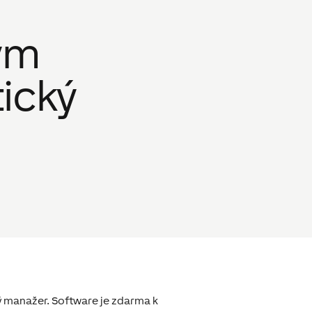
ým
ický
 manažer. Software je zdarma k