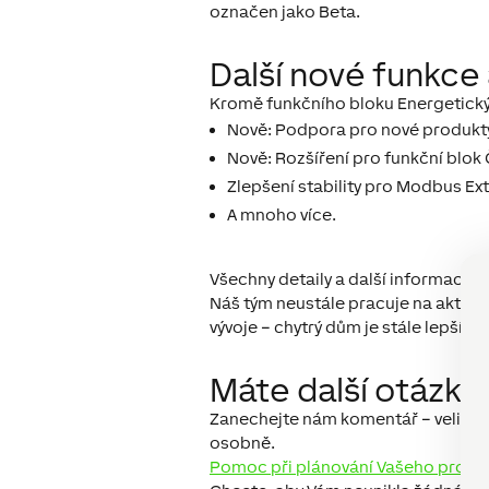
označen jako Beta.
Další nové funkce 
Kromě funkčního bloku Energetický 
Nově: Podpora pro nové produkt
Nově: Rozšíření pro funkční blok 
Zlepšení stability pro Modbus Ex
A mnoho více.
Všechny detaily a další informace 
Náš tým neustále pracuje na aktual
vývoje – chytrý dům je stále lepší a l
Máte další otázky
Zanechejte nám komentář – velice rá
osobně.
Pomoc při plánování Vašeho projek