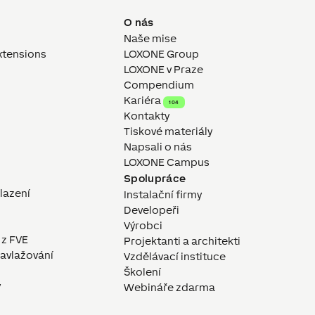
O nás
Naše mise
xtensions
LOXONE Group
LOXONE v Praze
Compendium
Kariéra
104
Kontakty
Tiskové materiály
Napsali o nás
LOXONE Campus
Spolupráce
hlazení
Instalační firmy
Developeři
Výrobci
 z FVE
Projektanti a architekti
avlažování
Vzdělávací instituce
Školení
y
Webináře zdarma