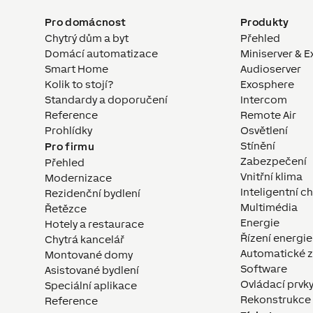
Pro domácnost
Produkty
Chytrý dům a byt
Přehled
Domácí automatizace
Miniserver & E
Smart Home
Audioserver
Kolik to stojí?
Exosphere
Standardy a doporučení
Intercom
Reference
Remote Air
Prohlídky
Osvětlení
Stínění
Pro firmu
Zabezpečení
Přehled
Vnitřní klima
Modernizace
Inteligentní c
Rezidenční bydlení
Multimédia
Řetězce
Energie
Hotely a restaurace
Řízení energie
Chytrá kancelář
Automatické z
Montované domy
Software
Asistované bydlení
Ovládací prvk
Speciální aplikace
Rekonstrukce
Reference