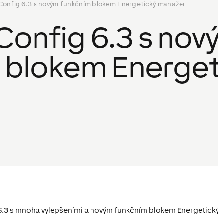
onfig 6.3 s novým funkčním blokem Energetický manažer
onfig 6.3 s nov
 blokem Energet
 6.3 s mnoha vylepšeními a novým funkčním blokem Energetický