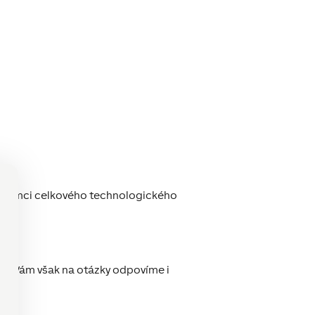
í v rámci celkového technologického
Rádi Vám však na otázky odpovíme i