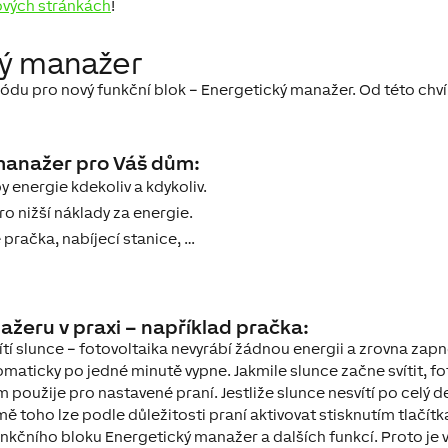
vých stránkách
!
ý manažer
ódu pro nový funkční blok – Energetický manažer. Od této chví
 manažer pro Váš dům:
y energie kdekoliv a kdykoliv.
o nižší náklady za energie.
e pračka, nabíjecí stanice, …
žeru v praxi – například pračka:
tí slunce – fotovoltaika nevyrábí žádnou energii a zrovna zap
maticky po jedné minutě vypne. Jakmile slunce začne svítit, fo
 použije pro nastavené praní. Jestliže slunce nesvítí po celý
ě toho lze podle důležitosti praní aktivovat stisknutím tlačítk
nkčního bloku Energetický manažer a dalších funkcí. Proto je 