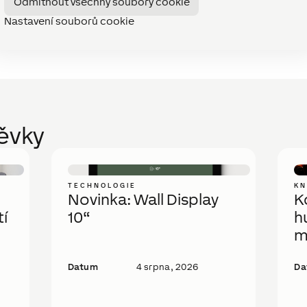
inka? Přihlaste se k odběru našeho infomailu.
Odmítnout všechny soubory cookie
Nastavení souborů cookie
pěvky
TECHNOLOGIE
K
Novinka: Wall Display
K
í
10“
h
m
Datum
4 srpna, 2026
Da