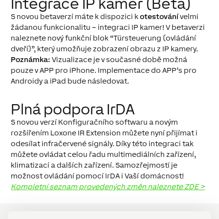
Integrace IP kamer (Beta)
S novou betaverzí máte k dispozici k
otestování
velmi
žádanou funkcionalitu – integraci IP kamer! V betaverzi
naleznete nový funkční blok “Türsteuerung (ovládání
dveří)”, který umožňuje zobrazení obrazu z IP kamery.
Poznámka:
Vizualizace je v současné době možná
pouze v APP pro iPhone. Implementace do APP’s pro
Androidy a iPad bude následovat.
Plná podpora IrDA
S novou verzí Konfiguračního softwaru a novým
rozšířením Loxone IR Extension můžete nyní přijímat i
odesílat infračervené signály. Díky této integraci tak
můžete ovládat celou řadu multimediálních zařízení,
klimatizací a dalších zařízení. Samozřejmostí je
možnost ovládání pomocí IrDA i Vaší domácnost!
Kompletní seznam provedených změn naleznete ZDE >