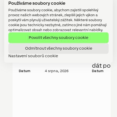
Používáme soubory cookie
Používáme soubory cookie, abychom zajistili spolehlivý
provoz našich webových stránek, zlepšili jejich výkon a
poskytli vám plynulý uživatelský zážitek. Některé soubory
Nejnovější příspěvky
cookie jsou technicky nezbytné, zatímco jiné nám pomáhají
optimalizovat obsah nebo zobrazovat relevantní nabídky.
Povolit všechny soubory cookie
TECHNOLOGIE
KNOW HOW
Novinka: Wall Display
Komerčn
Odmítnout všechny soubory cookie
10“
streamov
Nastavení souborů cookie
Na co bys
dát pozo
Datum
4 srpna, 2026
Datum