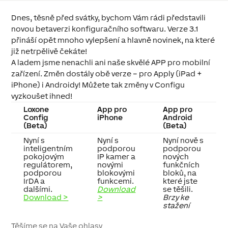
Dnes, těsně před svátky, bychom Vám rádi představili
novou betaverzi konfiguračního softwaru. Verze 3.1
přináší opět mnoho vylepšení a hlavně novinek, na které
již netrpělivě čekáte!
A ladem jsme nenachli ani naše skvělé APP pro mobilní
zařízení. Změn dostály obě verze – pro Apply (iPad +
iPhone) i Androidy! Můžete tak změny v Configu
vyzkoušet ihned!
Loxone
App pro
App pro
Config
iPhone
Android
(Beta)
(Beta)
Nyní s
Nyní s
Nyní nově s
inteligentním
podporou
podporou
pokojovým
IP kamer a
nových
regulátorem,
novými
funkčních
podporou
blokovými
bloků, na
IrDA a
funkcemi.
které jste
dalšími.
Download
se těšili.
Download >
>
Brzy ke
stažení
Těšíme se na Vaše ohlasy