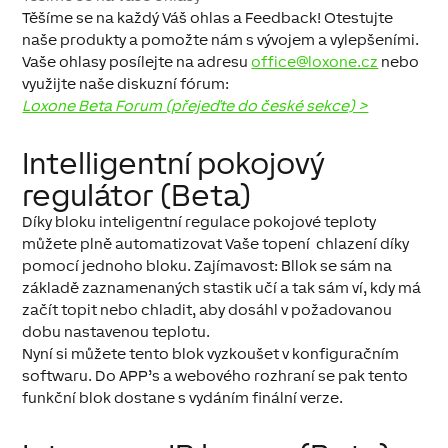
Těšíme se na každý Váš ohlas a Feedback! Otestujte
naše produkty a pomožte nám s vývojem a vylepšeními.
Vaše ohlasy posílejte na adresu
office@loxone.cz
nebo
využijte naše diskuzní fórum:
Loxone Beta Forum (přejeďte do české sekce) >
Intelligentní pokojový
regulátor (Beta)
Díky bloku inteligentní regulace pokojové teploty
můžete plně automatizovat Vaše topení chlazení díky
pomocí jednoho bloku. Zajímavost: Bllok se sám na
základě zaznamenaných stastik učí a tak sám ví, kdy má
začít topit nebo chladit, aby dosáhl v požadovanou
dobu nastavenou teplotu.
Nyní si můžete tento blok vyzkoušet v konfiguračním
softwaru. Do APP’s a webového rozhraní se pak tento
funkční blok dostane s vydáním finální verze.