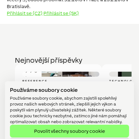
Bratislavě.
Přihlásit se (CZ)
Přihlásit se (SK)
Nejnovější příspěvky
REFERENCE
TECHNOLOGI
Chytré byty: Více
Novinka: 
Používáme soubory cookie
pohodlí, méně
10“
Používáme soubory cookie, abychom zajistili spolehlivý
starostí
provoz našich webových stránek, zlepšili jejich výkon a
poskytli vám plynulý uživatelský zážitek. Některé soubory
cookie jsou technicky nezbytné, zatímco jiné nám pomáhají
Datum
7 srpna, 2026
Datum
optimalizovat obsah nebo zobrazovat relevantní nabídky.
Povolit všechny soubory cookie