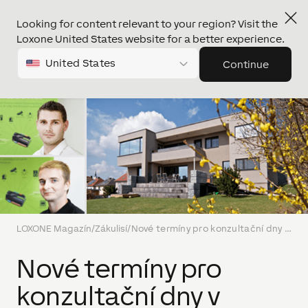
Looking for content relevant to your region? Visit the
Loxone United States website for a better experience.
United States
Continue
LOXONE Magazín
/
Zákulisí
/
Nové termíny pro konzultační dny v Praze a v Bratislavě! Už se na Vás těšíme!
Nové termíny pro
konzultační dny v