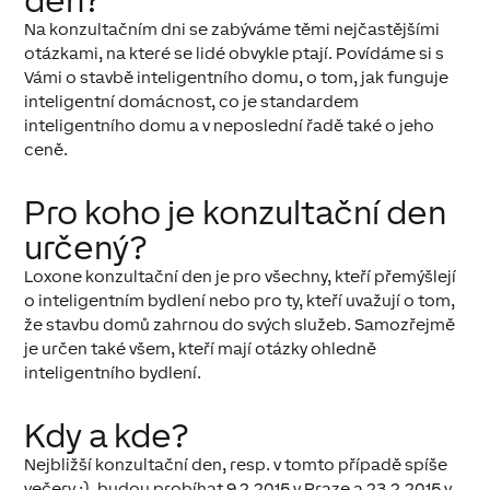
den?
Na konzultačním dni se zabýváme těmi nejčastějšími
otázkami, na které se lidé obvykle ptají. Povídáme si s
Vámi o stavbě inteligentního domu, o tom, jak funguje
inteligentní domácnost, co je standardem
inteligentního domu a v neposlední řadě také o jeho
ceně.
Pro koho je konzultační den
určený?
Loxone konzultační den je pro všechny, kteří přemýšlejí
o inteligentním bydlení nebo pro ty, kteří uvažují o tom,
že stavbu domů zahrnou do svých služeb. Samozřejmě
je určen také všem, kteří mají otázky ohledně
inteligentního bydlení.
Kdy a kde?
Nejbližší konzultační den, resp. v tomto případě spíše
večery :), budou probíhat 9.2.2015 v Praze a 23.2.2015 v