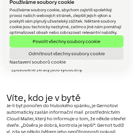
Používáme soubory cookie
nákladům, tak je zároveň postaráno i o bezpečnost.
Byt v hlubokém spánku znamená
Používáme soubory cookie, abychom zajistili spolehlivý
Úsporu nákladů na vytápění. Miniserver automaticky
provoz našich webových stránek, zlepšili jejich výkon a
poskytli vám plynulý uživatelský zážitek. Některé soubory
sníží teplotu. Gernotovy sousedé se navíc postarají o
cookie jsou technicky nezbytné, zatímco jiné nám pomáhají
to, že teplota nikdy neklesne pod 17°C.
optimalizovat obsah nebo zobrazovat relevantní nabídky.
Přístroje jako jsou myčka, trouba či lampa, které jsou
Povolit všechny soubory cookie
připojeny do Smart Socket, jsou automaticky
Odmítnout všechny soubory cookie
odpojeny od sítě. Nejen, že pomáhá šetřit náklady na
Nastavení souborů cookie
energii, ale také zajišťuje klidné vědomí – požáry
způsobené zkraty jsou vyloučeny.
Víte, kdo je v bytě
Je-li byt ponořen do hlubokého spánku, je Gernotovi
automaticky zaslán informační mail prostřednictvím
Cloud Mailer, který ho informuje o tom, že někde otevřel
dveře. „Důvěra je dobrá, kontrola je lepší“. Gernot tudíž
ví, zda se někdo během jeho nepřítomnosti pokusil