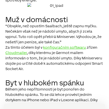
spotřeby energie.
Muž v domácnosti
“Obvykle, než opustím Saalbach, ještě zapnu myčku.
Nečekám však než je nádobí umyto, abych ji zcela
vypnul. Tuto roli opět přebírá Miniserver. Výhodou je, že
nešetří jen peníze, ale také čas.”
Za tímto účelem byl v
konfiguračním softwaru
zřízen
Cloudmailer
, díky kterému je Germot mailem
informován o tom, že je nádobí umyto. Díky Miniserveru
dojde po určité době k automatickému odpojení Smart
Socket Air.
Byt v hlubokém spánku
Během jeho nepřítomnosti je byt ponořen do
hlubokého spánku. To se dá lehce provést jedním
dotykem na iPhone nebo iPad v Loxone aplikaci. Díky
tomu dochází jak k úspoře energie a s tím spojeným