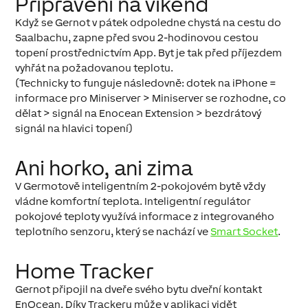
Připraveni na víkend
Když se Gernot v pátek odpoledne chystá na cestu do
Saalbachu, zapne před svou 2-hodinovou cestou
topení prostřednictvím App. Byt je tak před příjezdem
vyhřát na požadovanou teplotu.
(Technicky to funguje následovně: dotek na iPhone =
informace pro Miniserver > Miniserver se rozhodne, co
dělat > signál na Enocean Extension > bezdrátový
signál na hlavici topení)
Ani horko, ani zima
V Germotově inteligentním 2-pokojovém bytě vždy
vládne komfortní teplota. Inteligentní regulátor
pokojové teploty využívá informace z integrovaného
teplotního senzoru, který se nachází ve
Smart Socket
.
Home Tracker
Gernot připojil na dveře svého bytu dveřní kontakt
EnOcean. Díky Trackeru může v aplikaci vidět