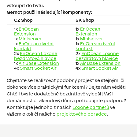
vstoupit do bytu.
Gernot použil následující komponenty:
CZ Shop
SK Shop
1x
EnOcean
1x
EnOcean
Extension
Extension
1x
Miniserver
1x
Miniserver
1x
EnOcean dveřní
1x
EnOcean dveřní
kontakt
kontakt
2x
EnOcean Loxone
2x
EnOcean Loxone
bezdrátová hlavice
bezdrátová hlavice
1x
Air Base Extension
1x
Air Base Extension
4x
Smart Socket Air
4x
Smart Socket Air
Chystáte se realizovat podobný projekt se stejnými či
dokonce více praktickými funkcemi? Dejte nám vědět!
Chtěli byste dodatečně bezdrátově vylepšit Vaši
domácnost či víkendový dům a potřebujete podporu?
Kontaktujte jednoho z našich
Loxone partnerů
ve
Vašem okolí či našeho
projektového poradce
.