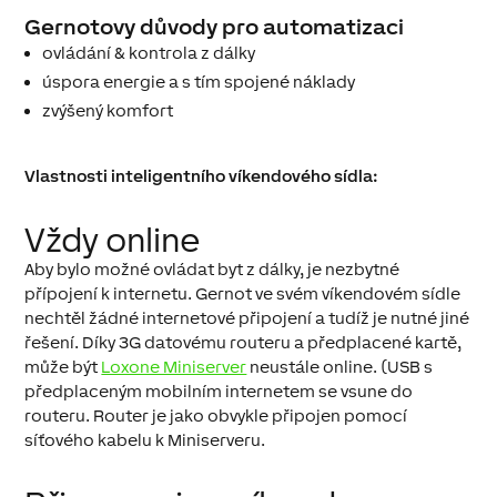
Gernotovy důvody pro automatizaci
ovládání & kontrola z dálky
úspora energie a s tím spojené náklady
zvýšený komfort
Vlastnosti inteligentního víkendového sídla:
Vždy online
Aby bylo možné ovládat byt z dálky, je nezbytné
přípojení k internetu. Gernot ve svém víkendovém sídle
nechtěl žádné internetové připojení a tudíž je nutné jiné
řešení. Díky 3G datovému routeru a předplacené kartě,
může být
Loxone Miniserver
neustále online. (USB s
předplaceným mobilním internetem se vsune do
routeru. Router je jako obvykle připojen pomocí
síťového kabelu k Miniserveru.