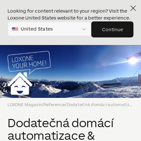
Looking for content relevant to your region? Visit the
Loxone United States website for a better experience.
United States
Continue
LOXONE Magazín
/
Reference
/
Dodatečná domácí automatizace & Vzdálené ovládání víkendového sídla. Příklad z praxe
Dodatečná domácí
automatizace &