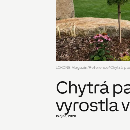
LOXONE Magazín
/
Reference
/
Chytrá pas
Chytrá p
vyrostla 
15 října, 2020