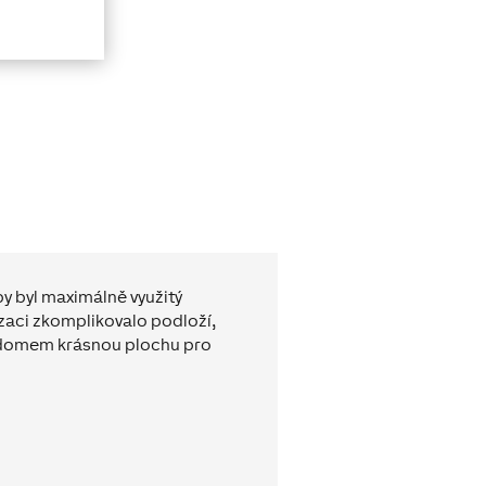
y byl maximálně využitý
izaci zkomplikovalo podloží,
d domem krásnou plochu pro