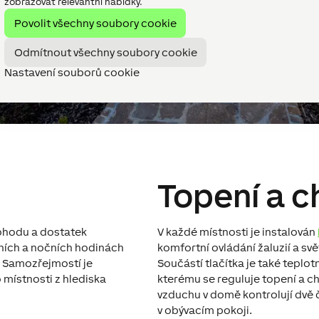
zobrazovat relevantní nabídky.
Povolit všechny soubory cookie
Odmítnout všechny soubory cookie
Nastavení souborů cookie
Topení a c
ohodu a dostatek
V každé místnosti je instalován
rních a nočních hodinách
komfortní ovládání žaluzií a sv
. Samozřejmostí je
Součástí tlačítka je také teplotn
 místnosti z hlediska
kterému se reguluje topení a ch
vzduchu v domě kontrolují dvě či
v obývacím pokoji.