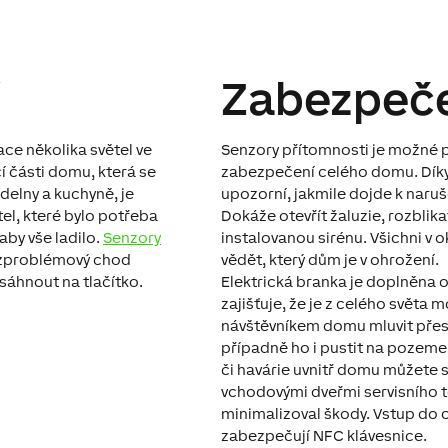
í
Zabezpeč
ace několika světel ve
Senzory přítomnosti je možné p
í části domu, která se
zabezpečení celého domu. Dík
delny a kuchyně, je
upozorní, jakmile dojde k naru
tel, které bylo potřeba
Dokáže otevřít žaluzie, rozblika
aby vše ladilo.
Senzory
instalovanou sirénu. Všichni v 
zproblémový chod
vědět, který dům je v ohrožení.
 sáhnout na tlačítko.
Elektrická branka je doplněna 
zajišťuje, že je z celého světa
návštěvníkem domu mluvit pře
případně ho i pustit na pozeme
či havárie uvnitř domu můžete s
vchodovými dveřmi servisního t
minimalizoval škody. Vstup do
zabezpečují NFC klávesnice.