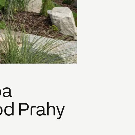
ba
od Prahy