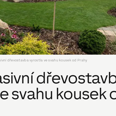
ivní dřevostavba vyrostla ve svahu kousek od Prahy
asivní dřevostav
ve svahu kousek 