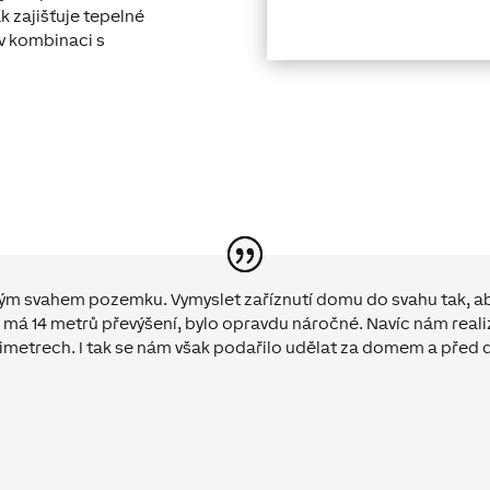
 zajišťuje tepelné
 v kombinaci s
kým svahem pozemku. Vymyslet zaříznutí domu do svahu tak, ab
le má 14 metrů převýšení, bylo opravdu náročné. Navíc nám real
ntimetrech. I tak se nám však podařilo udělat za domem a pře