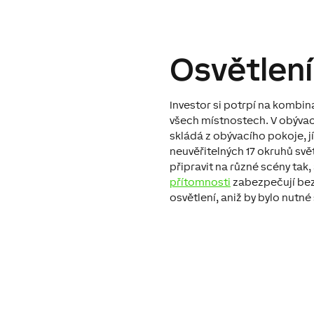
Osvětlen
Investor si potrpí na kombin
všech místnostech. V obývac
skládá z obývacího pokoje, jí
neuvěřitelných 17 okruhů svě
připravit na různé scény tak, 
přítomnosti
zabezpečují be
osvětlení, aniž by bylo nutné