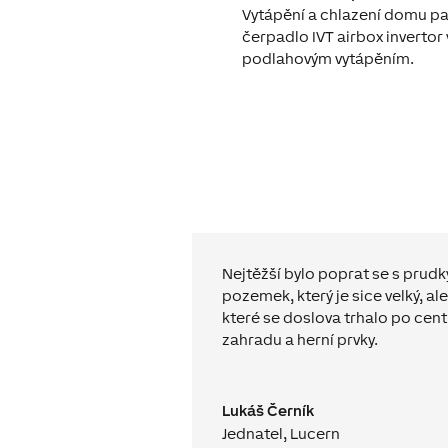
Vytápění a chlazení domu pak
čerpadlo IVT airbox invertor
podlahovým vytápěním.
Nejtěžší bylo poprat se s prud
pozemek, který je sice velký, a
které se doslova trhalo po ce
zahradu a herní prvky.
Lukáš Černík
Jednatel, Lucern