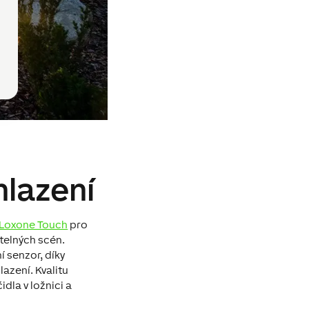
hlazení
Loxone Touch
pro
ětelných scén.
í senzor, díky
lazení. Kvalitu
dla v ložnici a