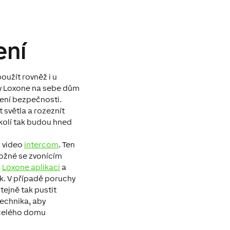
ení
oužít rovněž i u
y Loxone na sebe dům
šení bezpečnosti.
t světla a rozeznít
okolí tak budou hned
o video
intercom
. Ten
 možné se zvonícím
s
Loxone aplikaci
a
k. V případě poruchy
tejně tak pustit
echnika, aby
 celého domu