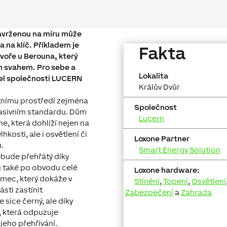
navrženou na míru může
 na klíč. Příkladem je
Fakta
voře u Berouna, který
m svahem. Pro sebe a
Lokalita
atel společnosti LUCERN
Králův Dvůr
otnímu prostředí zejména
Společnost
pasivním standardu. Dům
Lucern
ne, která dohlíží nejen na
hkosti, ale i osvětlení či
Loxone Partner
.
Smart Energy Solution
ebude přehřátý díky
 také po obvodu celé
Loxone hardware:
ímec, který dokáže v
Stínění
,
Topení
,
Osvětlení
ásti zastínit
Zabezpečení
a
Zahrada
 sice černý, ale díky
, která odpuzuje
jeho přehřívání.