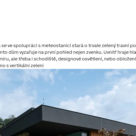
se ve spolupráci s meteostanicí stará o trvale zelený travní po
tento dům vyzařuje
na první pohled nejen zvenku. Uvnitř hraje hlav
míru, ale třeba i schodiště, designové osvětlení, nebo
obložení 
 s vertikální zelení