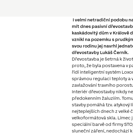
I velmi netradiční podobu 
mít dnes pasivní dřevostavba
kaskádovitý dům v Králově d
vznikl na pozemku s prudký
svou rodinu jej navrhl jedn
dřevostavby Lukáš Černík.
Dřevostavba je šetrná k živ
proto, že byla postavena v 
řídí inteligentní systém Loxo
správnou regulaci teploty a vl
zavlažování travního porostu
Interiér dřevostavby nikdy n
předokenním žaluziím. Tomu
stavby pomáhá tzv. atykový l
nejteplejších dnech z velké č
velkoformátová skla. Límec je
speciální barvě od firmy STO
sluneční záření, nedochází k 