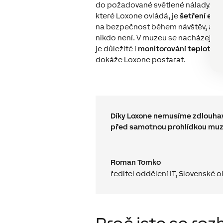
do požadované světlené nálady. Jed
které Loxone ovládá, je
šetření ene
na bezpečnost během návštěv, ale i
nikdo není. V muzeu se nacházejí c
je důležité i
monitorování teploty a 
dokáže Loxone postarat.
Díky Loxone nemusíme zdlouhavě
před samotnou prohlídkou muz
Roman Tomko
ředitel oddělení IT
,
Slovenské o