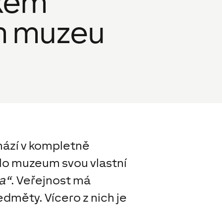
ském
m muzeu
chází v kompletně
alo muzeum svou vlastní
a“
. Veřejnost má
dměty. Vícero z nich je