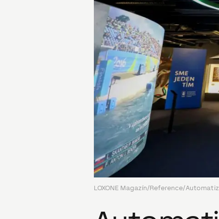
LOXONE Magazín
/
Reference
/
Automatiz