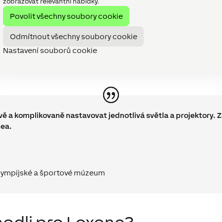
zobrazovat relevantní nabídky.
nou z důležitých funkcí,
rgií a zabezpečení
. Dohlíží
Povolit všechny soubory cookie
 v momentě, kdy uvnitř
Odmítnout všechny soubory cookie
enné a jedinečné exponáty a
vlhkosti sálu
. O to se lehce
Nastavení souborů cookie
 a komplikovaně nastavovat jednotlivá světla a projektory. 
ea.
lympijské a športové múzeum