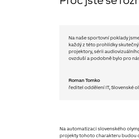
Proč jste se roz
Na naše sportovní poklady jsme 
každý z této prohlídky skutečný
projektory, sérii audiovizuální
ovzduší a podobně bylo pro nás
Roman Tomko
ředitel oddělení IT, Slovenské
Na automatizaci slovenského olympi
projekty tohoto charakteru budou d