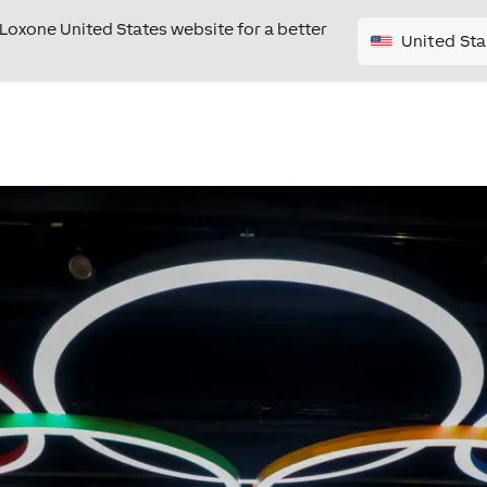
e Loxone United States website for a better
United Sta