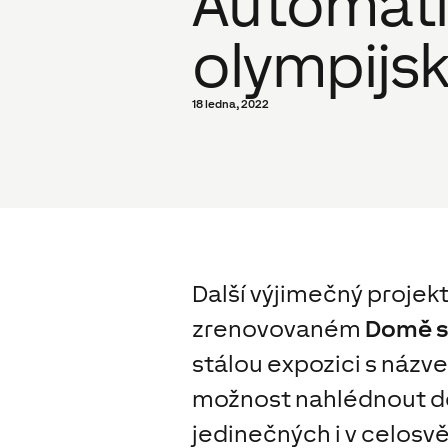
Automati
olympijs
18 ledna, 2022
Další výjimečný projekt
zrenovovaném
Domě sp
stálou expozici s náz
možnost nahlédnout do 
jedinečných i v celos