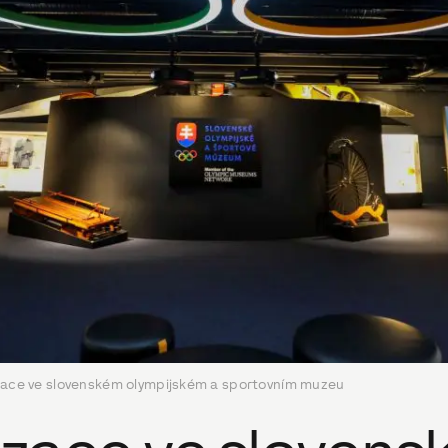
ace ve slovenském olympijském a sportovním muzeu