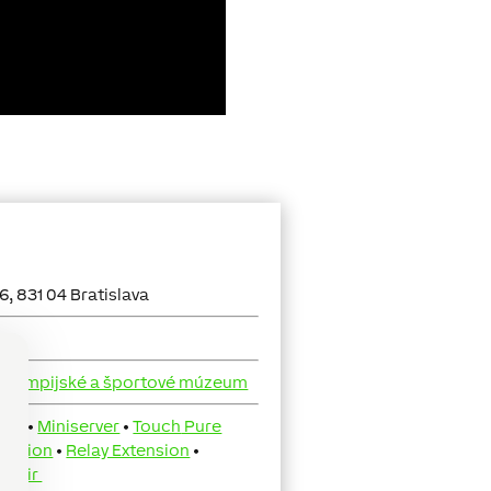
6, 831 04 Bratislava
 olympijské a športové múzeum
ty:
•
Miniserver
•
Touch
Pure
tension
•
Relay Extension
•
ti
Air