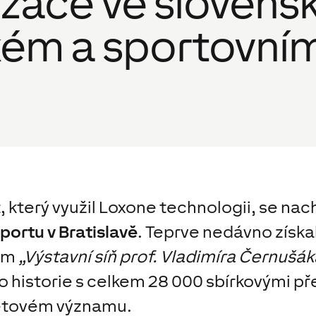
zace ve sloven
kém a sportovní
, který využil Loxone technologii, se na
ortu v Bratislavě
. Teprve nedávno získ
vem
„Výstavní síň prof. Vladimíra Černušák
historie s celkem 28 000 sbírkovými pře
větovém významu.