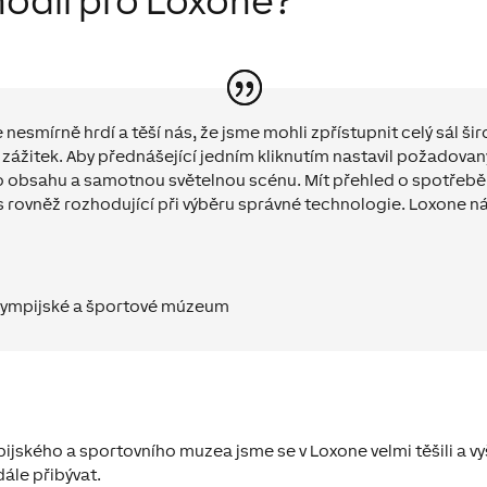
hodli pro Loxone?
nesmírně hrdí a těší nás, že jsme mohli zpřístupnit celý sál ši
 zážitek. Aby přednášející jedním kliknutím nastavil požadovan
ho obsahu a samotnou světelnou scénu. Mít přehled o spotřebě 
 rovněž rozhodující při výběru správné technologie. Loxone n
 olympijské a športové múzeum
jského a sportovního muzea jsme se v Loxone velmi těšili a vy
ále přibývat.