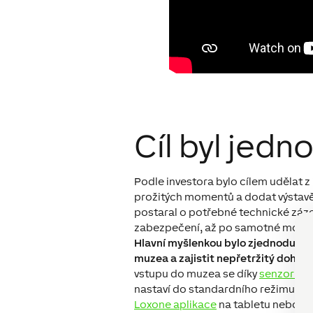
Cíl byl jedn
Podle investora bylo cílem udělat 
prožitých momentů a dodat výstav
postaral o potřebné technické záze
zabezpečení, až po samotné monito
Hlavní myšlenkou bylo zjednodušit 
muzea a zajistit nepřetržitý dohle
vstupu do muzea se díky
senzoru p
nastaví do standardního režimu a p
Loxone aplikace
na tabletu nebo m