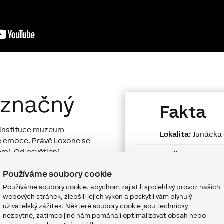
označný
Fakta
z instituce muzeum
Lokalita:
Junácka 
ě emoce. Právě Loxone se
mí. Od osvětlení,
Realizace:
2021
rování úspory energie.
Používáme soubory cookie
ovládání, správu celého
Název:
Slovenské
d nad technologiemi.
Při
Používáme soubory cookie, abychom zajistili spolehlivý provoz našich
Loxone komponen
řítomnosti
síň automaticky
webových stránek, zlepšili jejich výkon a poskytli vám plynulý
Tree
•
Air Base Ex
uživatelský zážitek. Některé soubory cookie jsou technicky
řednášející si pomocí
nezbytné, zatímco jiné nám pomáhají optimalizovat obsah nebo
Senzor
přítomnos
obilu přepne celé muzeum