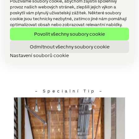
Používáme soubory cookie, abychom zajistili spolehlivý
Další funkce
provoz našich webových stránek, zlepšili jejich výkon a
poskytli vám plynulý uživatelský zážitek. Některé soubory
cookie jsou technicky nezbytné, zatímco jiné nám pomáhají
Detektoru kouře v kombinaci s teplotními
optimalizovat obsah nebo zobrazovat relevantní nabídky.
senzory zajišťují požární ochranu a dokáží včas
Povolit všechny soubory cookie
signalizovat možné nebezpečí. Pohybové
senzory navíc zabraňují vandalství nebo krádeži.
Odmítnout všechny soubory cookie
Dimmer Extension
se stará o časové řízené
Nastavení souborů cookie
osvětlení.
– Specialní Tip –