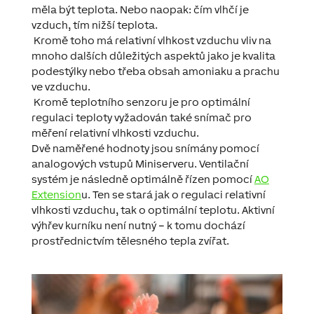
měla být teplota. Nebo naopak: čím vlhčí je
vzduch, tím nižší teplota.
Kromě toho má relativní vlhkost vzduchu vliv na
mnoho dalších důležitých aspektů jako je kvalita
podestýlky nebo třeba obsah amoniaku a prachu
ve vzduchu.
Kromě teplotního senzoru je pro optimální
regulaci teploty vyžadován také snímač pro
měření relativní vlhkosti vzduchu.
Dvě naměřené hodnoty jsou snímány pomocí
analogových vstupů Miniserveru. Ventilační
systém je následně optimálně řízen pomocí
AO
Extension
u. Ten se stará jak o regulaci relativní
vlhkosti vzduchu, tak o optimální teplotu. Aktivní
výhřev kurníku není nutný – k tomu dochází
prostřednictvím tělesného tepla zvířat.