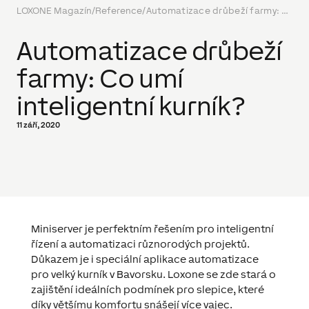
LOXONE Magazín
/
Reference
/
Automatizace drůbeží farmy: Co umí inteligentní kurník?
Automatizace drůbeží
farmy: Co umí
inteligentní kurník?
11 září, 2020
Miniserver je perfektním řešením pro inteligentní
řízení a automatizaci různorodých projektů.
Důkazem je i speciální aplikace automatizace
pro velký kurník v Bavorsku. Loxone se zde stará o
zajištění ideálních podmínek pro slepice, které
díky většímu komfortu snášejí více vajec.