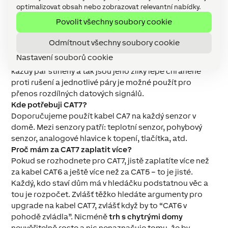
Na kabeláži nešetřete – je to páteř vaší instalace. Naše
optimalizovat obsah nebo zobrazovat relevantní nabídky.
doporučení zní jasně: použijte CAT7 kabel.
Povolit všechny soubory cookie
Co je to kabel CAT7 a jaký je rozdíl oproti CAT6?
Kabel CAT7 je dvojitě stíněný a může se pochlubit
Odmítnout všechny soubory cookie
možností přenášet větší napětí a má menší úbytky než
Nastavení souborů cookie
na CAT6. Navíc se s ním daleko lépe pracuje. CA7 má
každý pár stíněný a tak jsou jeho žilky lépe chráněné
proti rušení a jednotlivé páry je možné použít pro
přenos rozdílných datových signálů.
Kde potřebuji CAT7?
Doporučujeme použít kabel CA7 na každý senzor v
domě. Mezi senzory patří: teplotní senzor, pohybový
senzor, analogové hlavice k topení, tlačítka, atd.
Proč mám za CAT7 zaplatit více?
Pokud se rozhodnete pro CAT7, jistě zaplatíte více než
za kabel CAT6 a ještě více než za CAT5 – to je jisté.
Každý, kdo staví dům má v hledáčku podstatnou věc a
tou je rozpočet. Zvlášť těžko hledáte argumenty pro
upgrade na kabel CAT7, zvlášť když by to “CAT6 v
pohodě zvládla”. Nicméně
trh s chytrými domy
neuvěřitelně roste a nic nenaznačuje tomu, že by