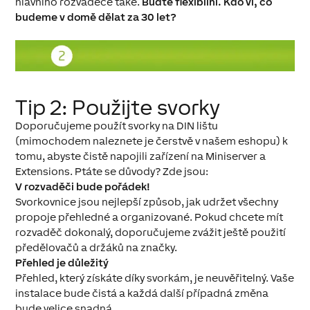
hlavního rozvaděče také.
Buďte flexibilní. Kdo ví, co
budeme v domě dělat za 30 let?
Tip 2: Použijte svorky
Doporučujeme použít svorky na DIN lištu
(mimochodem naleznete je čerstvě v našem eshopu) k
tomu, abyste čistě napojili zařízení na Miniserver a
Extensions. Ptáte se důvody? Zde jsou:
V rozvaděči bude pořádek!
Svorkovnice jsou nejlepší způsob, jak udržet všechny
propoje přehledné a organizované. Pokud chcete mít
rozvaděč dokonalý, doporučujeme zvážit ještě použití
předělovačů a držáků na značky.
Přehled je důležitý
Přehled, který získáte díky svorkám, je neuvěřitelný. Vaše
instalace bude čistá a každá další případná změna
bude velice snadná.