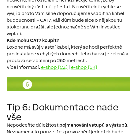
neuvěřitelný růst měl přestat. Neuvěřitelně rychle se
vyvíjí a proto Vám silně doporučujeme vsadit na kabel
budoucnosti – CAT7. Váš dům bude sice o nějakou tu
stokorunu dražší, ale jednoznačně se Vám investice
vyplatí.
Kde mohu CAT7 koupit?
Loxone má svůj vlastní kabel, který se hodí perfektně
pro instalace v chytrých domech. Jeho barva je zelená a
prodává se v balení po 250 metrech.
Více informací:
e-shop (CZ)
|
e-shop (SK)
Tip 6: Dokumentace nade
vše
Nepodceňte důležitost
pojmenování vstupů a výstupů
.
Neznamená to pouze, že zprovoznění jednotek bude