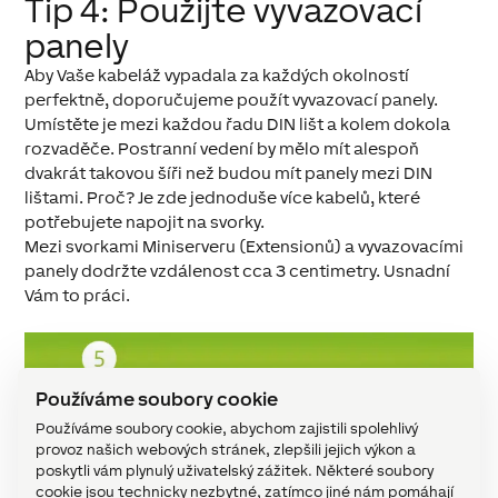
Tip 4: Použijte vyvazovací
panely
Aby Vaše kabeláž vypadala za každých okolností
perfektně, doporučujeme použít vyvazovací panely.
Umístěte je mezi každou řadu DIN lišt a kolem dokola
rozvaděče. Postranní vedení by mělo mít alespoň
dvakrát takovou šíři než budou mít panely mezi DIN
lištami. Proč? Je zde jednoduše více kabelů, které
potřebujete napojit na svorky.
Mezi svorkami Miniserveru (Extensionů) a vyvazovacími
panely dodržte vzdálenost cca 3 centimetry. Usnadní
Vám to práci.
Používáme soubory cookie
Používáme soubory cookie, abychom zajistili spolehlivý
Tip 5: Zvolte ten správný
provoz našich webových stránek, zlepšili jejich výkon a
kabel
poskytli vám plynulý uživatelský zážitek. Některé soubory
cookie jsou technicky nezbytné, zatímco jiné nám pomáhají