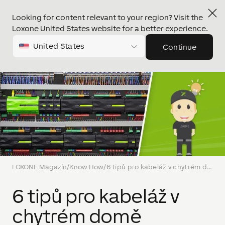
Looking for content relevant to your region? Visit the
Loxone United States website for a better experience.
United States
Continue
LOXONE Magazín
/
Know How
/
6 tipů pro kabeláž v chytrém domě
6 tipů pro kabeláž v
chytrém domě