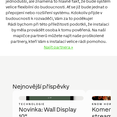
jednodušší, ale znamená to hlavně fakt, že bude systém
velice flexibilní do budoucnosti. Ať se již bude jednat o
přepojení nebo rozšíření systému. Kdokoliv přijde v
budoucnosti k rozvaděči, Vám za to poděkuje!
Rádi bychom při této příležitosti podotkli, že instalaci
by měla provádět osoba k tomu pověřená. Na naší
mapičce partnerů můžete najít naše proškolené
partnery, kteří Vám s instalací velice rádi pomohou.
Najít partnera »
Nejnovější příspěvky
TECHNOLOGIE
KNOW HOW
Novinka: Wall Display
Komerčn
10“
streamov