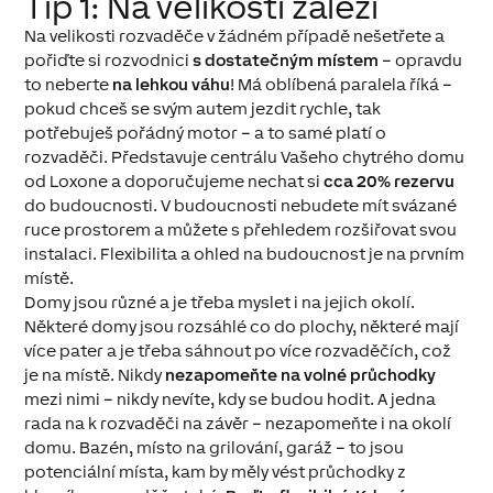
Tip 1: Na velikosti záleží
Na velikosti rozvaděče v žádném případě nešetřete a
pořiďte si rozvodnici
s dostatečným místem
– opravdu
to neberte
na lehkou váhu
! Má oblíbená paralela říká –
pokud chceš se svým autem jezdit rychle, tak
potřebuješ pořádný motor – a to samé platí o
rozvaděči. Představuje centrálu Vašeho chytrého domu
od Loxone a doporučujeme nechat si
cca 20% rezervu
do budoucnosti. V budoucnosti nebudete mít svázané
ruce prostorem a můžete s přehledem rozšiřovat svou
instalaci. Flexibilita a ohled na budoucnost je na prvním
místě.
Domy jsou různé a je třeba myslet i na jejich okolí.
Některé domy jsou rozsáhlé co do plochy, některé mají
více pater a je třeba sáhnout po více rozvaděčích, což
je na místě. Nikdy
nezapomeňte na volné průchodky
mezi nimi – nikdy nevíte, kdy se budou hodit. A jedna
rada na k rozvaděči na závěr – nezapomeňte i na okolí
domu. Bazén, místo na grilování, garáž – to jsou
potenciální místa, kam by měly vést průchodky z