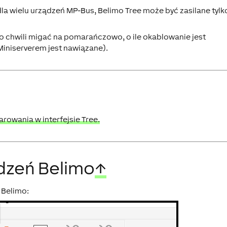
la wielu urządzeń MP-Bus, Belimo Tree może być zasilane tylk
po chwili migać na pomarańczowo, o ile okablowanie jest
Miniserverem jest nawiązane).
rowania w interfejsie Tree.
dzeń Belimo
↑
 Belimo: