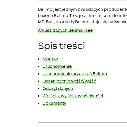
Belimo jest jednym z wiodących producentó
Loxone Belimo Tree jest interfejsem do inte
MP-Bus, produkty Belimo stają się natywny
Arkusz danych Belimo Tree
Spis treści
Montaż
Uruchomienie
Uruchomienie urządzeń Belimo
Ograniczenie wejść/wyjść
Odczyt danych
Wejścia, wyjścia, właściwości
Dokumenty