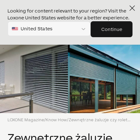
Looking for content relevant to your region? Visit the
Loxone United States website for a better experience.
United States
Continue
LOXONE Magazine
/
Know How
/
Zewnętrzne żaluzje czy rolety: co wybrać?
Zewnętrzne żaluzje