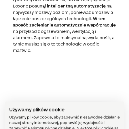
Loxone posunął
inteligentną automatyzację
na
najwyższy możliwy poziom, ponieważ umożliwia
łączenie poszczególnych technologii.
W ten
sposób zacienianie automatycznie współpracuje
na przykład z ogrzewaniem, wentylacją i
alarmem. Zapewnia to maksymalną wydajność, a
ty nie musisz się o te technologie w ogóle
martwić.
Dowiedz się więcej
Używamy plików cookie
Używamy plików cookie, aby zapewnić niezawodne działanie
Skorzystaj z bezpłatnej wyceny
naszej strony internetowej, poprawić jej wydajność i
zapewnić Państwu płynne działanie. Niektóre pliki cookie są