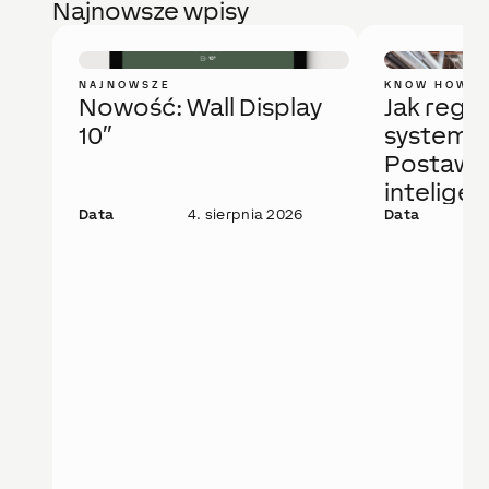
Najnowsze wpisy
NAJNOWSZE
KNOW HOW
Nowość: Wall Display
Jak regu
10″
system 
Postaw 
intelige
Data
4. sierpnia 2026
rozwiąza
Data