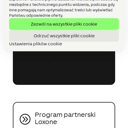
projektu lub zostań partnerem
niezbędne z technicznego punktu widzenia, podczas gdy
inne pomagają nam optymalizować treści lub wyświetlać
Loxone w zaledwie kilku krokach!
Państwu odpowiednie oferty.
Zezwól na wszystkie pliki cookie
Odrzuć wszystkie pliki cookie
Bezpłatna wycena
A
Ustawienia plików cookie
projektu
Planuję zrealizować mój projekt z
Loxone
i chciałbym uzyskać więcej
informacji.
Program partnerski
A
Loxone