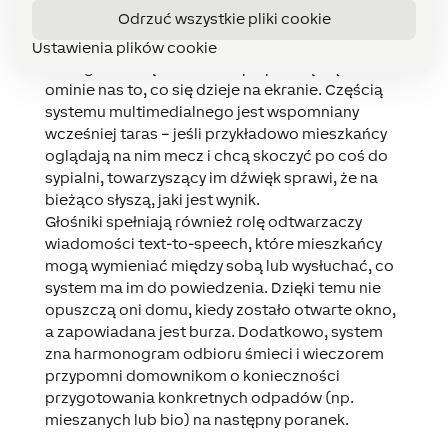
będzie nadzwyczaj realistyczny
. Dzięki czujnikom
Odrzuć wszystkie pliki cookie
ruchu sparowanymi z systemem multiroom
audio, dźwięk pojawi się tam, gdzie jesteśmy.
Ustawienia plików cookie
Dlatego też idąc do kuchni po przekąskę nie
ominie nas to, co się dzieje na ekranie. Częścią
systemu multimedialnego jest wspomniany
wcześniej taras – jeśli przykładowo mieszkańcy
oglądają na nim mecz i chcą skoczyć po coś do
sypialni, towarzyszący im dźwięk sprawi, że na
bieżąco słyszą, jaki jest wynik.
Głośniki spełniają również rolę
odtwarzaczy
wiadomości text-to-speech
, które mieszkańcy
mogą wymieniać między sobą lub wysłuchać, co
system ma im do powiedzenia. Dzięki temu nie
opuszczą oni domu, kiedy zostało otwarte okno,
a zapowiadana jest burza. Dodatkowo, system
zna harmonogram odbioru śmieci i wieczorem
przypomni domownikom o konieczności
przygotowania konkretnych odpadów (np.
mieszanych lub bio) na następny poranek.