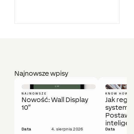
Najnowsze wpisy
NAJNOWSZE
KNOW HOW
Nowość: Wall Display
Jak regu
10″
system 
Postaw 
intelige
Data
4. sierpnia 2026
rozwiąza
Data