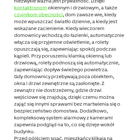
niezwykle ważna jest prywatność. Dzięki
kontaktronom
okiennym i drzwiowym, a także
czujnikom obecności
, dom zawsze wie, kiedy
może wpuszczać światło dzienne, a kiedy jest
wskazane zacienienie. Kiedy wieczorem
domownicy wchodzą do łazienki,
automatycznie
włącza się przyjemne oświetlenie, a rolety
opuszczają się, zapewniając spokój podczas
kąpieli
. Przy poruszeniu klamką okienną lub
drzwiową, rolety podnoszą się automatycznie,
zapewniając dopływ świeżego powietrza.
Gdy domownicy przebywają poza obiektem,
okna i drzwi zewnętrzne są zasłonięte. Z
zewnątrz nie dostrzeżemy, gdzie drzwi
wejściowe się znajdują, dzięki czemu można
zająć się innymi sprawami bez martwienia się o
bezpieczeństwo domostwa. Dodatkowo,
kompleksowy system alarmowy z kamerami
zapewnia podgląd na to, co się dzieje wokół
budynku.
Przed pójściem spać, mieszkańcy klikają na