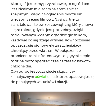
Skoro już jesteśmy przy zabawie, to ogród ten
jest idealnym miejscem na spotkanie ze
znajomymi, wspólne oglądanie meczu lub
wieczorny seans filmowy. Nasi partnerzy
zainstalowali telewizor zewnętrzny, który chowa
się za roletą, gdy nie jest potrzebny. Dzięki
rozlokowanym w całym ogrodzie głośnikom
,
każdy wie co się dzieje w filmie. Równocześnie
opuszcza się pionowy ekran zacieniający i
chroniący przed wiatrem. W połączeniu z
promiennikami infraredowymi dającymi ciepło,
rodzina może spędzać czas na tarasie nawet w
chłodne dni.
Cały ogród jest oczywiście skąpany w
klimatycznym
oświetleniu
, które dopasowuje się
do panujących warunków i okazji.