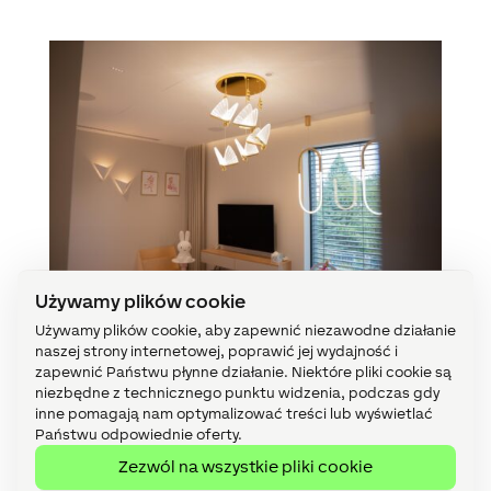
Używamy plików cookie
Używamy plików cookie, aby zapewnić niezawodne działanie
Multimedia
naszej strony internetowej, poprawić jej wydajność i
zapewnić Państwu płynne działanie. Niektóre pliki cookie są
niezbędne z technicznego punktu widzenia, podczas gdy
Aby zapewnić rodzinie rozrywkę najwyższej klasy,
inne pomagają nam optymalizować treści lub wyświetlać
dom naszpikowany jest ukrytymi głośnikami. W
Państwu odpowiednie oferty.
salonie,
głośniki zamontowane w suficie i
Zezwól na wszystkie pliki cookie
ścianach sprawiają, że dźwięk oglądanego filmu