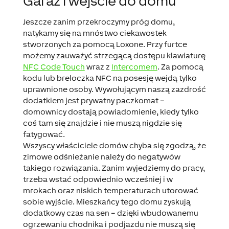
Garaż i wejście do domu
Jeszcze zanim przekroczymy próg domu,
natykamy się na mnóstwo ciekawostek
stworzonych za pomocą Loxone. Przy furtce
możemy zauważyć strzegącą dostępu klawiaturę
NFC Code Touch
wraz z
Intercomem
. Za pomocą
kodu lub breloczka NFC na posesję wejdą tylko
uprawnione osoby. Wywołującym naszą zazdrość
dodatkiem jest
prywatny paczkomat
–
domownicy dostają powiadomienie, kiedy tylko
coś tam się znajdzie i nie muszą nigdzie się
fatygować.
Wszyscy właściciele domów chyba się zgodzą, że
zimowe odśnieżanie należy do negatywów
takiego rozwiązania. Zanim wyjedziemy do pracy,
trzeba wstać odpowiednio wcześniej i w
mrokach oraz niskich temperaturach utorować
sobie wyjście. Mieszkańcy tego domu zyskują
dodatkowy czas na sen – dzięki
wbudowanemu
ogrzewaniu chodnika i podjazdu
nie muszą się