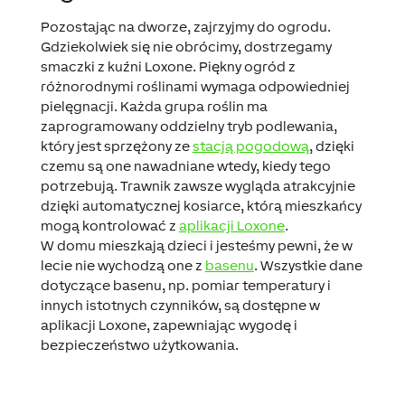
Pozostając na dworze, zajrzyjmy do ogrodu.
Gdziekolwiek się nie obrócimy, dostrzegamy
smaczki z kuźni Loxone. Piękny ogród z
różnorodnymi roślinami wymaga odpowiedniej
pielęgnacji. Każda grupa roślin ma
zaprogramowany oddzielny tryb podlewania
,
który jest sprzężony ze
stacją pogodową
, dzięki
czemu są one nawadniane wtedy, kiedy tego
potrzebują. Trawnik zawsze wygląda atrakcyjnie
dzięki automatycznej kosiarce, którą mieszkańcy
mogą kontrolować z
aplikacji Loxone
.
W domu mieszkają dzieci i jesteśmy pewni, że w
lecie nie wychodzą one z
basenu
. Wszystkie dane
dotyczące basenu, np. pomiar temperatury i
innych istotnych czynników, są dostępne w
aplikacji Loxone, zapewniając wygodę i
bezpieczeństwo użytkowania.