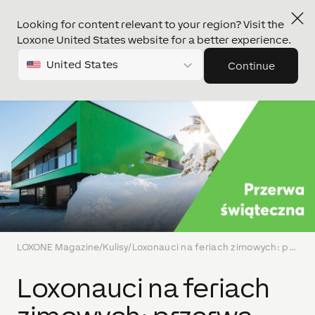
Looking for content relevant to your region? Visit the
Loxone United States website for a better experience.
United States
Continue
LOXONE Magazine
/
Kulisy
/
Loxonauci na feriach zimowych: przerwa świąteczna 2018
Loxonauci na feriach