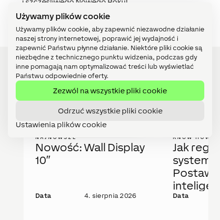
i szczęśliwego Nowego Roku!
Używamy plików cookie
Używamy plików cookie, aby zapewnić niezawodne działanie
naszej strony internetowej, poprawić jej wydajność i
zapewnić Państwu płynne działanie. Niektóre pliki cookie są
niezbędne z technicznego punktu widzenia, podczas gdy
inne pomagają nam optymalizować treści lub wyświetlać
Państwu odpowiednie oferty.
Zezwól na wszystkie pliki cookie
Najnowsze wpisy
Odrzuć wszystkie pliki cookie
Ustawienia plików cookie
NAJNOWSZE
KNOW HOW
Nowość: Wall Display
Jak regu
10″
system 
Postaw 
intelige
Data
4. sierpnia 2026
rozwiąza
Data