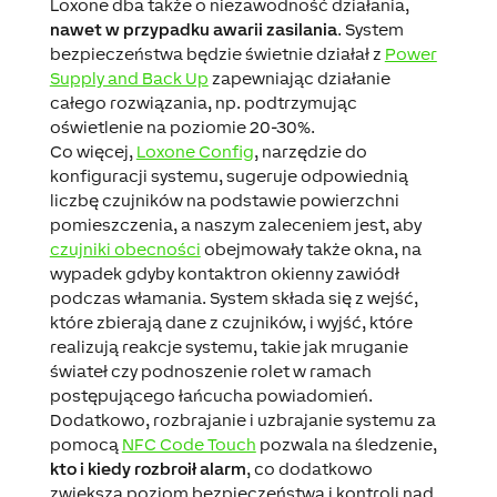
Loxone dba także o niezawodność działania,
nawet w przypadku awarii zasilania
. System
bezpieczeństwa będzie świetnie działał z
Power
Supply and Back Up
zapewniając działanie
całego rozwiązania, np. podtrzymując
oświetlenie na poziomie 20-30%.
Co więcej,
Loxone Config
, narzędzie do
konfiguracji systemu, sugeruje odpowiednią
liczbę czujników na podstawie powierzchni
pomieszczenia, a naszym zaleceniem jest, aby
czujniki obecności
obejmowały także okna, na
wypadek gdyby kontaktron okienny zawiódł
podczas włamania. System składa się z wejść,
które zbierają dane z czujników, i wyjść, które
realizują reakcje systemu, takie jak mruganie
świateł czy podnoszenie rolet w ramach
postępującego łańcucha powiadomień.
Dodatkowo, rozbrajanie i uzbrajanie systemu za
pomocą
NFC Code Touch
pozwala na śledzenie,
kto i kiedy rozbroił alarm
, co dodatkowo
zwiększa poziom bezpieczeństwa i kontroli nad