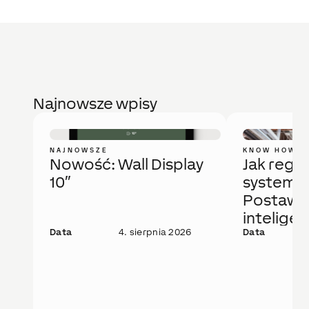
Najnowsze wpisy
NAJNOWSZE
KNOW HOW
Nowość: Wall Display
Jak regu
10″
system 
Postaw 
intelige
Data
4. sierpnia 2026
rozwiąza
Data