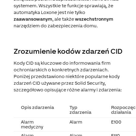
systemem. Wszystkie te funkcje sprawiają, że
automatyka Loxone jest nie tylko
zaawansowanym
, ale także
wszechstronnym
narzędziem do zabezpieczenia domu.
Zrozumienie kodów zdarzeń CID
Kody CID są kluczowe do informowania firm
ochroniarskich o konkretnych zdarzeniach.
Poniżej przedstawiono niektóre popularne kody
zdarzeń CID używane przez Solid Security,
szczegółowo opisujące różne alarmy i zdarzenia:
Opis zdarzenia
Typ
Rozpoczęc
zdarzenia
działania
Alarm
Alarm
E100
medyczny
Alarm
Alarm
E110