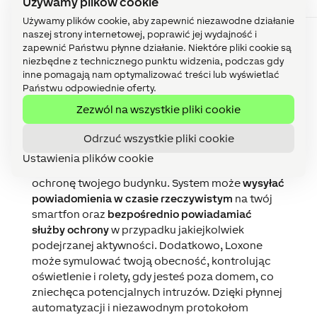
Używamy plików cookie
uzbrojenia
Rozbrojenie
Używamy plików cookie, aby zapewnić niezawodne działanie
Nieudana
Uzbrojenie /
E455
naszej strony internetowej, poprawić jej wydajność i
próba
Rozbrojenie
zapewnić Państwu płynne działanie. Niektóre pliki cookie są
rozbrojenia
niezbędne z technicznego punktu widzenia, podczas gdy
inne pomagają nam optymalizować treści lub wyświetlać
Państwu odpowiednie oferty.
Zezwól na wszystkie pliki cookie
Integrując różne elementy systemu
bezpieczeństwa, takie jak
czujniki obecności
czy
Odrzuć wszystkie pliki cookie
ruchu
,
styki okienne i drzwiowe
oraz inteligentne
Ustawienia plików cookie
zamki, Loxone zapewnia ciągłe monitorowanie i
ochronę twojego budynku. System może
wysyłać
powiadomienia w czasie rzeczywistym
na twój
smartfon oraz
bezpośrednio powiadamiać
służby ochrony
w przypadku jakiejkolwiek
podejrzanej aktywności. Dodatkowo, Loxone
może symulować twoją obecność, kontrolując
oświetlenie i rolety, gdy jesteś poza domem, co
zniechęca potencjalnych intruzów. Dzięki płynnej
automatyzacji i niezawodnym protokołom