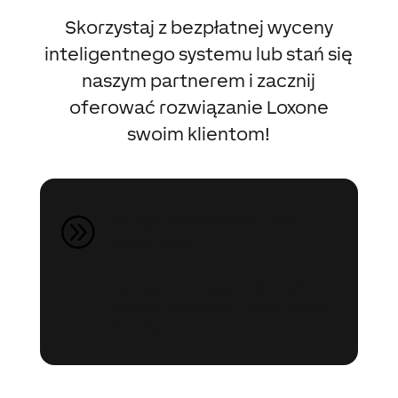
Skorzystaj z bezpłatnej wyceny
inteligentnego systemu lub stań się
naszym partnerem i zacznij
oferować rozwiązanie Loxone
swoim klientom!
Bezpłatna wycena
A
projektu
Planuję zrealizować mój projekt z
Loxone i chciałbym uzyskać więcej
informacji.