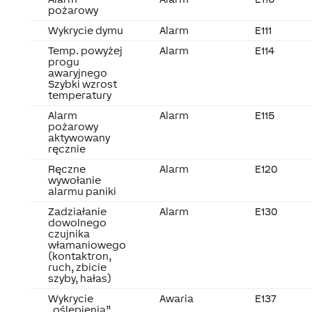
pożarowy
Wykrycie dymu
Alarm
E111
Temp. powyżej
Alarm
E114
progu
awaryjnego
Szybki wzrost
temperatury
Alarm
Alarm
E115
pożarowy
aktywowany
ręcznie
Ręczne
Alarm
E120
wywołanie
alarmu paniki
Zadziałanie
Alarm
E130
dowolnego
czujnika
włamaniowego
(kontaktron,
ruch, zbicie
szyby, hałas)
Wykrycie
Awaria
E137
„oślepienia”