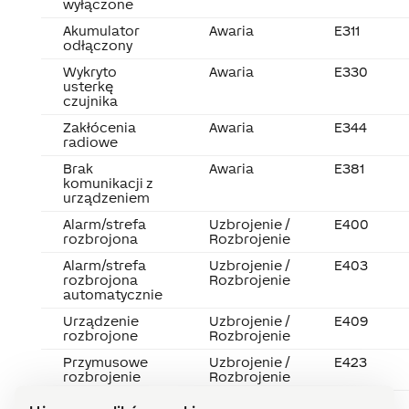
wyłączone
Akumulator
Awaria
E311
odłączony
Wykryto
Awaria
E330
usterkę
czujnika
Zakłócenia
Awaria
E344
radiowe
Brak
Awaria
E381
komunikacji z
urządzeniem
Alarm/strefa
Uzbrojenie /
E400
rozbrojona
Rozbrojenie
Alarm/strefa
Uzbrojenie /
E403
rozbrojona
Rozbrojenie
automatycznie
Urządzenie
Uzbrojenie /
E409
rozbrojone
Rozbrojenie
Przymusowe
Uzbrojenie /
E423
rozbrojenie
Rozbrojenie
Próba
Uzbrojenie /
E454