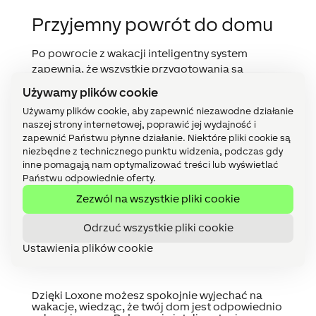
Przyjemny powrót do domu
Po powrocie z wakacji inteligentny system
zapewnia, że wszystkie przygotowania są
wykonywane w pełni automatycznie, abyś czuł się
Używamy plików cookie
naprawdę jak w domu. Wentylacja i pompa ciepła
Używamy plików cookie, aby zapewnić niezawodne działanie
są ponownie aktywowane, przywracając
naszej strony internetowej, poprawić jej wydajność i
pożądany
klimat w pomieszczeniach
.
Urządzenia
zapewnić Państwu płynne działanie. Niektóre pliki cookie są
w trybie czuwania są ponownie włączane
, a
niezbędne z technicznego punktu widzenia, podczas gdy
temperatura w całym domu zostaje przywrócona
inne pomagają nam optymalizować treści lub wyświetlać
do
komfortowego poziomu
. W rezultacie
Państwu odpowiednie oferty.
mieszkańcy mogą natychmiast cieszyć się
Zezwól na wszystkie pliki cookie
ciepłym powitaniem, bez konieczności
manualnego dostosowywania wszystkich
Odrzuć wszystkie pliki cookie
ustawień.
Ustawienia plików cookie
Dzięki Loxone możesz spokojnie wyjechać na
wakacje, wiedząc, że twój dom jest odpowiednio