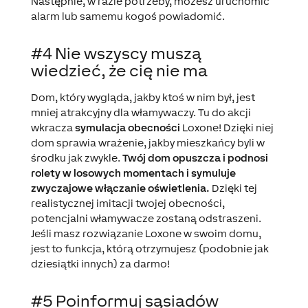
Następnie, w razie potrzeby, możesz uruchomić
alarm lub samemu kogoś powiadomić.
#4 Nie wszyscy muszą
wiedzieć, że cię nie ma
Dom, który wygląda, jakby ktoś w nim był, jest
mniej atrakcyjny dla włamywaczy. Tu do akcji
wkracza
symulacja obecności
Loxone! Dzięki niej
dom sprawia wrażenie, jakby mieszkańcy byli w
środku jak zwykle.
Twój dom opuszcza i podnosi
rolety w losowych momentach i symuluje
zwyczajowe włączanie oświetlenia.
Dzięki tej
realistycznej imitacji twojej obecności,
potencjalni włamywacze zostaną odstraszeni.
Jeśli masz rozwiązanie Loxone w swoim domu,
jest to funkcja, którą otrzymujesz (podobnie jak
dziesiątki innych) za darmo!
#5 Poinformuj sąsiadów