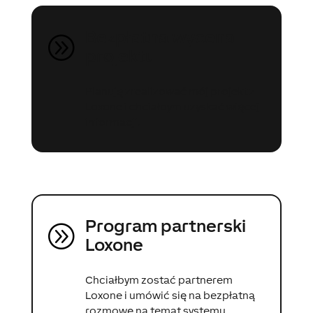
Bezpłatna wycena
A
projektu
Planuję zrealizować mój projekt z
Loxone i chciałbym uzyskać więcej
informacji.
Program partnerski
A
Loxone
Chciałbym zostać partnerem
Loxone i umówić się na bezpłatną
rozmowę na temat systemu.