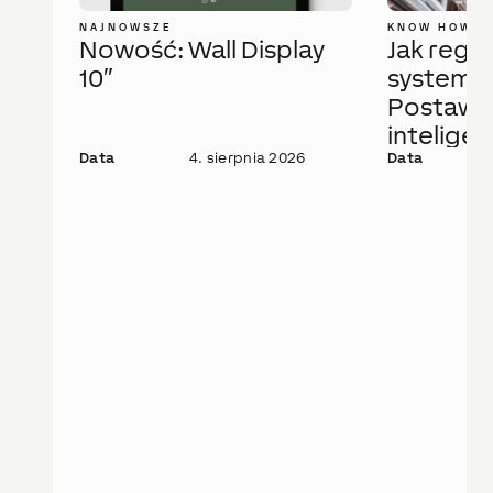
NAJNOWSZE
KNOW HOW
Nowość: Wall Display
Jak regu
10″
system 
Postaw 
intelige
Data
4. sierpnia 2026
rozwiąza
Data