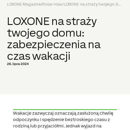
LOXONE Magazine
/
Know How
/
LOXONE na straży twojego domu: zabezpieczenia na czas wakacji
LOXONE na straży
twojego domu:
zabezpieczenia na
czas wakacji
26. lipca 2024
Wakacje zazwyczaj oznaczają zasłużoną chwilę
odpoczynku i spędzenie beztroskiego czasu z
rodziną lub przyjaciółmi. Jednak wyjazd na