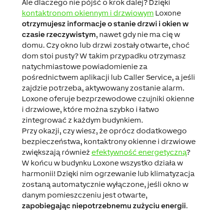
Ale dlaczego nie pójść o krok dalej? Dzięki
kontaktronom okiennym i drzwiowym
Loxone
otrzymujesz informacje o stanie drzwi i okien w
czasie rzeczywistym
, nawet gdy nie ma cię w
domu. Czy okno lub drzwi zostały otwarte, choć
dom stoi pusty? W takim przypadku otrzymasz
natychmiastowe powiadomienie za
pośrednictwem aplikacji lub Caller Service, a jeśli
zajdzie potrzeba, aktywowany zostanie alarm.
Loxone oferuje bezprzewodowe czujniki okienne
i drzwiowe, które można szybko i łatwo
zintegrować z każdym budynkiem.
Przy okazji, czy wiesz, że oprócz dodatkowego
bezpieczeństwa, kontaktrony okienne i drzwiowe
zwiększają również
efektywność energetyczną
?
W końcu w budynku Loxone wszystko działa w
harmonii! Dzięki nim ogrzewanie lub klimatyzacja
zostaną automatycznie wyłączone, jeśli okno w
danym pomieszczeniu jest otwarte,
zapobiegając niepotrzebnemu zużyciu energii
.