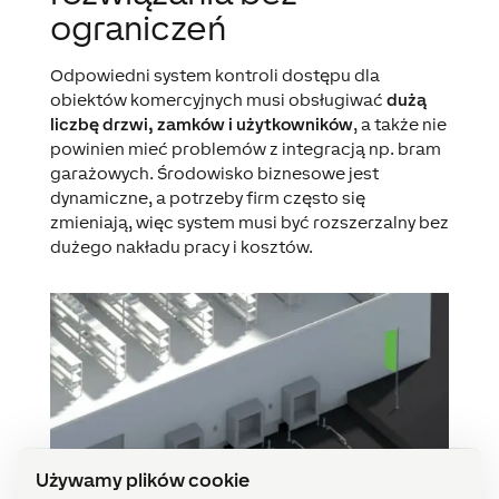
ograniczeń
Odpowiedni system kontroli dostępu dla
obiektów komercyjnych musi obsługiwać
dużą
liczbę drzwi, zamków i użytkowników
, a także nie
powinien mieć problemów z integracją np. bram
garażowych. Środowisko biznesowe jest
dynamiczne, a potrzeby firm często się
zmieniają, więc system musi być rozszerzalny bez
dużego nakładu pracy i kosztów.
Używamy plików cookie
Używamy plików cookie, aby zapewnić niezawodne działanie
naszej strony internetowej, poprawić jej wydajność i
zapewnić Państwu płynne działanie. Niektóre pliki cookie są
niezbędne z technicznego punktu widzenia, podczas gdy
inne pomagają nam optymalizować treści lub wyświetlać