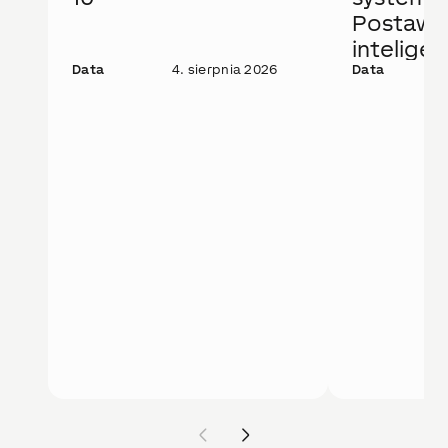
Postaw 
intelige
Data
4. sierpnia 2026
rozwiąza
Data