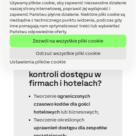
Państwu odpowiednie oferty.
Zezwól na wszystkie pliki cookie
Odrzuć wszystkie pliki cookie
Ustawienia plików cookie
Czego może
dokonać
prawdziwie
uniwersalny system
kontroli dostępu w
firmach i hotelach?
Tworzenie
ograniczonych
czasowo kodów dla gości
hotelowych
lub biznesowych;
Tworzenie określonych
uprawnień dostępu dla zespołów
sprzątających
;