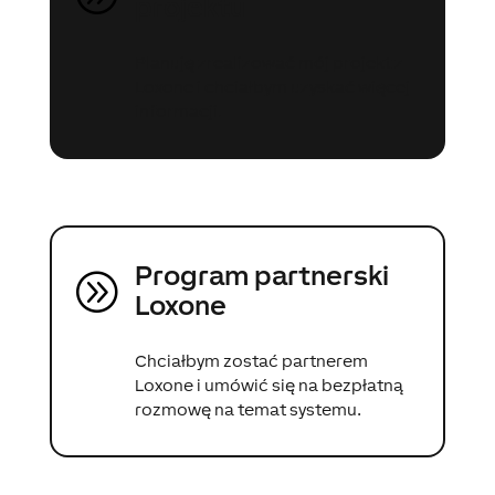
projektu
Planuję zrealizować mój projekt z
Loxone i chciałbym uzyskać więcej
informacji.
Program partnerski
A
Loxone
Chciałbym zostać partnerem
Loxone i umówić się na bezpłatną
rozmowę na temat systemu.