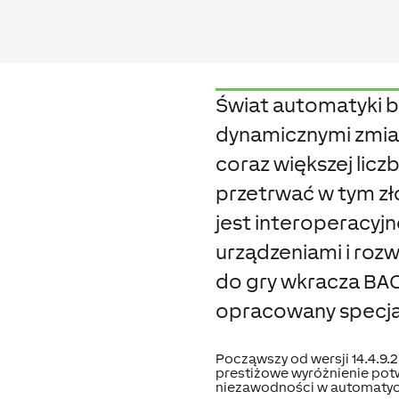
Świat automatyki b
dynamicznymi zmian
coraz większej licz
przetrwać w tym z
jest interoperacyj
urządzeniami i roz
do gry wkracza BAC
opracowany specja
Począwszy od wersji 14.4.9.2
prestiżowe wyróżnienie potw
niezawodności w automatyc