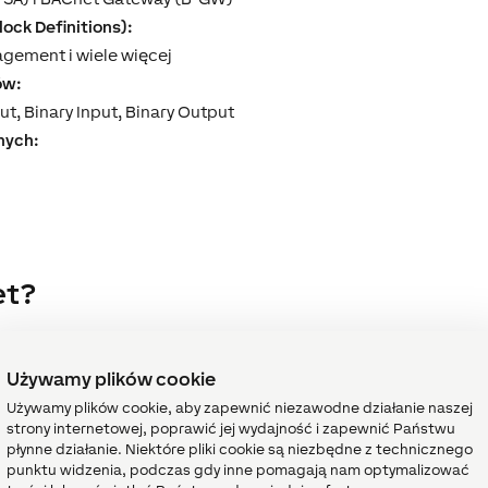
ock Definitions):
gement i wiele więcej
ów:
t, Binary Input, Binary Output
nych:
et?
ing Automation and Control Networks” i jest uznanym na cały
dla automatyki budynkowej. Umożliwia on płynną integrację
Używamy plików cookie
atu po technologię bezpieczeństwa. Protokół BACnet nie jest s
Używamy plików cookie, aby zapewnić niezawodne działanie naszej
romuje interoperacyjność w automatyce budynkowej.
strony internetowej, poprawić jej wydajność i zapewnić Państwu
vera to coś więcej niż tylko kolejna funkcja:
płynne działanie. Niektóre pliki cookie są niezbędne z technicznego
 certyfikacji BACnet partnerzy Loxone mogą zapewnić, że Mini
punktu widzenia, podczas gdy inne pomagają nam optymalizować