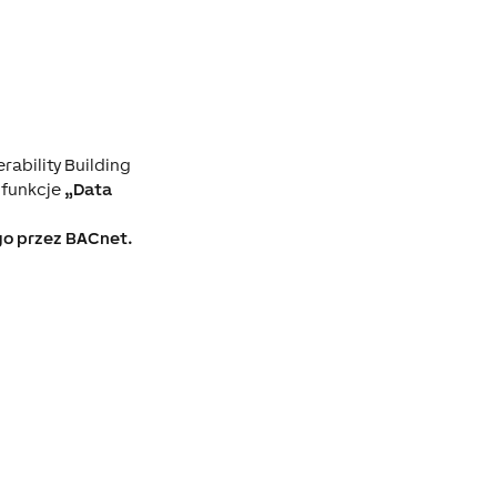
ability Building
e funkcje
„Data
ego przez BACnet.