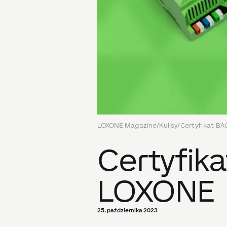
LOXONE Magazine
/
Kulisy
/
Certyfikat BA
Certyfika
LOXONE
25. października 2023