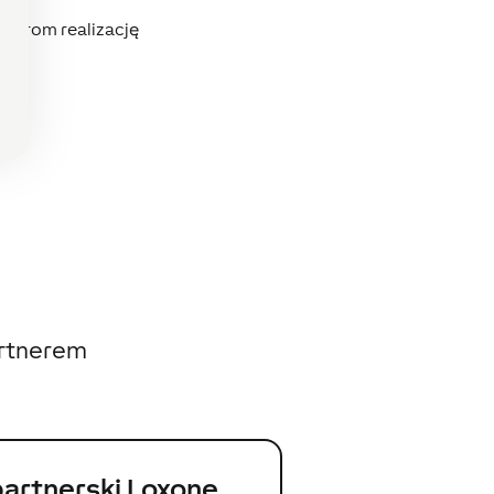
tnerom realizację
artnerem
artnerski Loxone