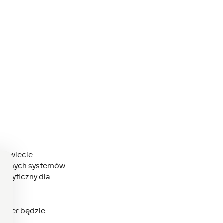
m świecie
 różnych systemów
pecyficzny dla
server będzie