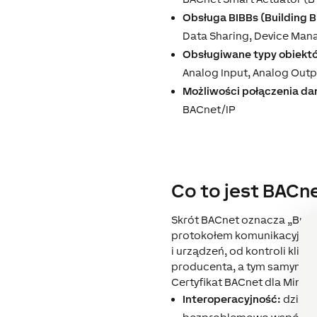
Obsługa BIBBs (Building Bl
Data Sharing, Device Mana
Obsługiwane typy obiekt
Analog Input, Analog Outpu
Możliwości połączenia da
BACnet/IP
Co to jest BACn
Skrót BACnet oznacza „Build
protokołem komunikacyjnym 
i urządzeń, od kontroli klim
producenta, a tym samym p
Certyfikat BACnet dla Miniser
Interoperacyjność:
dzięki