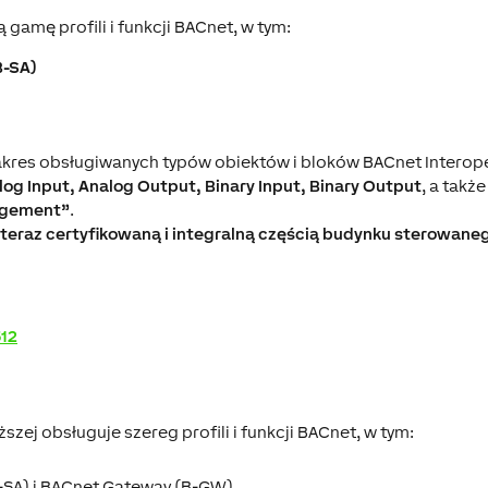
 gamę profili i funkcji BACnet, w tym:
B-SA)
kres obsługiwanych typów obiektów i bloków BACnet Interoper
log Input, Analog Output, Binary Input, Binary Output
, a takż
agement”
.
 są teraz certyfikowaną i integralną częścią budynku sterowan
512
yższej obsługuje szereg profili i funkcji BACnet, w tym:
-SA) i BACnet Gateway (B-GW)