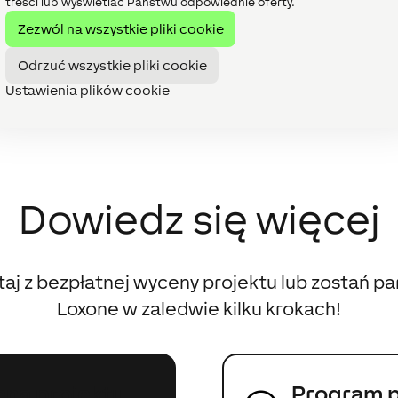
łać z innymi systemami kompatybilnymi z BACnet.
treści lub wyświetlać Państwu odpowiednie oferty.
rojona obsługa różnych funkcji BACnet umożliwia naszym par
Zezwól na wszystkie pliki cookie
 projektów.
Odrzuć wszystkie pliki cookie
t to znak jakości i niezawodności.
Ustawienia plików cookie
Dowiedz się więcej
taj z bezpłatnej wyceny projektu lub zostań p
Loxone w zaledwie kilku krokach!
na projektu
Program p