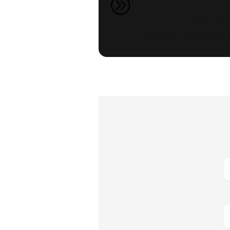
A
Planuję zrealizować mój 
chciałbym uzyskać więcej