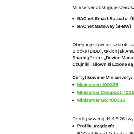
Miniserver obsługuje szeroką
BACnet Smart Actuator (
BACnet Gateway (B-BW)
Obejmuje również szeroki za
Blocks (BIBB), takich jak
Ana
Sharing”
oraz
„Device Man
Czujniki i siłowniki Loxone
Certyfikowane Miniservery:
Miniserver: 100335
Miniserver Compact: 100
Miniserver Go: 100336
Config w wersji 14.4.9.25 i w
Profile urządzeń:
BACnet Smart Actuator (B