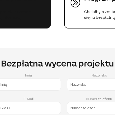
A
projekt z Loxone i
Chciałbym zosta
 informacji.
się na bezpłatn
Bezpłatna wycena projektu
Imię
Nazwisko
E-Mail
Numer telefonu