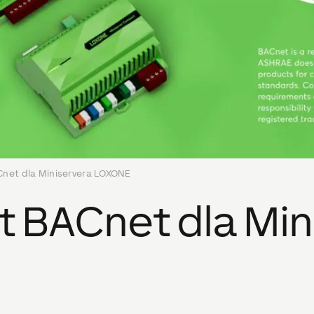
Cnet dla Miniservera LOXONE
t BACnet dla Min