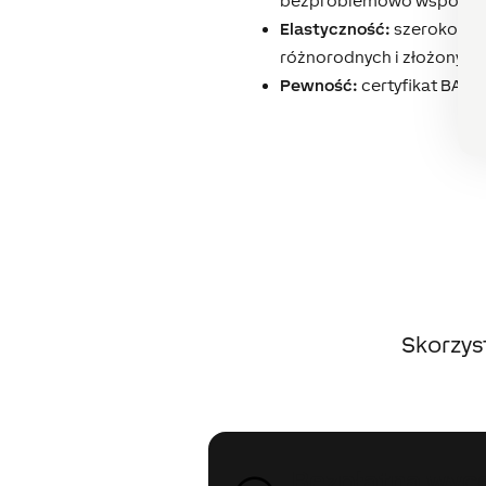
bezproblemowo współdzia
Elastyczność:
szeroko zak
różnorodnych i złożonych
Pewność:
certyfikat BACne
Skorzys
Bezpłatna wyce