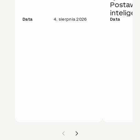
Postaw 
intelige
Data
4. sierpnia 2026
rozwiąza
Data