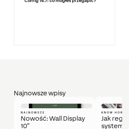
Config 14.7: co mogłeś przegapić?
Najnowsze wpisy
NAJNOWSZE
KNOW HOW
Nowość: Wall Display
Jak regu
10″
system 