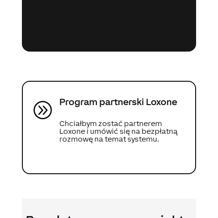
Planuję zrealizować mój projekt z
Loxone i chciałbym uzyskać więcej
informacji.
Program partnerski Loxone
A
Chciałbym zostać partnerem
Loxone i umówić się na bezpłatną
rozmowę na temat systemu.