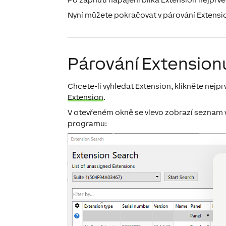
Nyní můžete pokračovat v párování Extensi
Párování Extension
Chcete-li vyhledat Extension, klikněte nejpr
Extension
.
V otevřeném okně se vlevo zobrazí seznam v
programu: