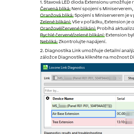
1. Stavová LED dioda
Extensionu umožňuje r
Červená bliká:
Není spojení s Miniserverem, 
Oranžová bliká:
Spojení s Miniserverem je v
Zelené blikání:
Vše v pořádku, Extension je o
Oranžové/červené blikání:
Probíhá aktualiz
Rychlé červené/zelené blikání:
Extension byl
Nebliká:
Zkontrolujte napájení.
2. Diagnostika Link
umožňuje detailní analýzu
záložce Diagnostika klikněte na možnost
D