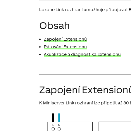
Loxone Link rozhraní umožňuje připojovat E
Obsah
Zapojení Extensionů
Párování Extensionu
Akualizace a diagnostika Extensionu
Zapojení Extension
K Miniserver Link rozhraní lze připojit až 