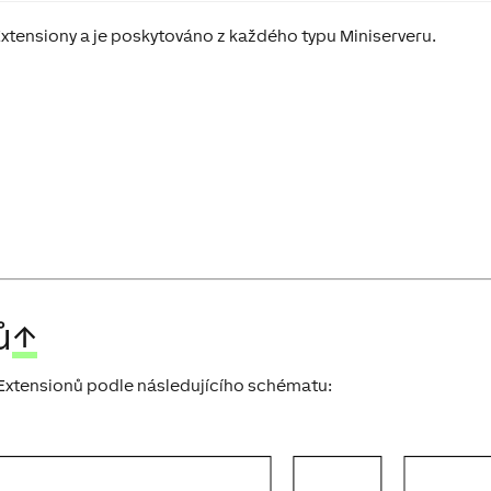
xtensiony a je poskytováno z každého typu Miniserveru.
ů
↑
30 Extensionů podle následujícího schématu: