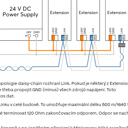
pologie daisy-chain rozhraní Link. Pokud je některý z Extensi
e třeba propojit GND (mínus) všech zdrojů napájení. Toto
nos dat.
 Linku v celé budově. To umožňuje maximální délku 500 m/1640 f
tné terminovat 120 Ohm
zakončovacím odporem
. Odpor se nac
e červeně a po úspěšném připojení k Miniserveru bliká oranžově