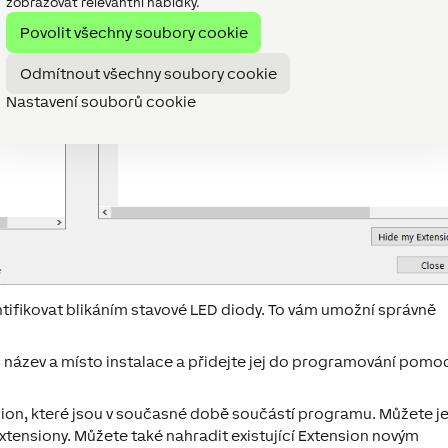
zobrazovat relevantní nabídky.
Povolit všechny soubory cookie
Odmítnout všechny soubory cookie
Nastavení souborů cookie
tifikovat
blikáním stavové LED diody. To vám umožní správně
 název a místo instalace a přidejte jej do programování pomo
ion, které jsou v současné době součástí programu. Můžete j
xtensiony
. Můžete také nahradit existující Extension novým