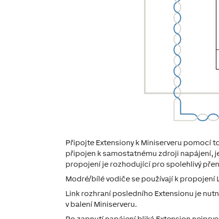
Připojte Extensiony k Miniserveru pomocí to
připojen k samostatnému zdroji napájení, j
propojení je rozhodující pro spolehlivý pře
Modré/bílé vodiče se používají k propojení
Link rozhraní posledního Extensionu je nu
v balení Miniserveru.
Po zapnutí napájení bliká Extension nejprv