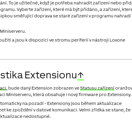
vání. To je užitečné, když je potřeba nahradit zařízení nebo přid
amu. Vyberte zařízení, které má být přidáno, a zařízení, kter
šipkou směřující doprava se staré zařízení v programu nahradí
Miniserveru.
užití a jsou k dispozici ve stromu periferií v nástroji Loxone
stika Extensionu
↑
aci
, bude daný Extension zobrazen ve
Statusu zařízení
oranžov
aci Miniserveru, která obsahuje i nový firmware pro Extensiony.
utomaticky na pozadí - Extensiony jsou během aktualizace
t ke zpoždění v datové komunikaci. Velmi zřídka se stane, že
aktualizace nedostupné.