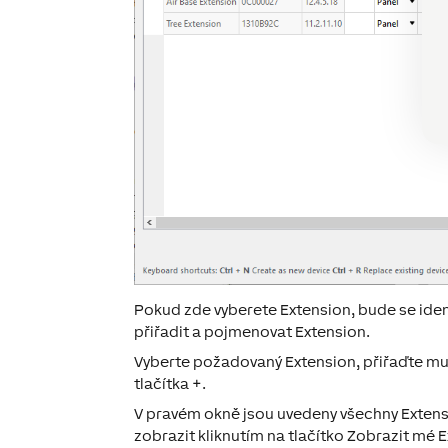
Pokud zde vyberete Extension, bude se
iden
přiřadit a pojmenovat Extension.
Vyberte požadovaný Extension, přiřaďte mu
tlačítka
+
.
V pravém okně jsou uvedeny všechny Extens
zobrazit kliknutím na tlačítko
Zobrazit mé E