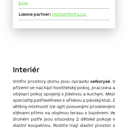
s.r.o.
Loxone partner:
myComfort s.r.o.
Interiér
Vnitřní prostory domu jsou opravdu
velkorysé
. V
přízemí se nachází hostitelský pokoj, pracovna a
obývací pokoj spojený s jídelnou a kuchyní. Mezi
speciality patří
wellness s vířivkou a pánský klub. Z
většiny místností lze vyjít posuvnými prosklenými
stěnami přímo na obytnou terasu s bazénem. Ve
druhém patře jsou situovány 2 dětské pokoje s
vlastní koupelnou. Rodiče mají vlastní prostor s