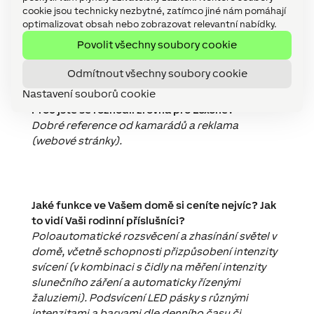
cookie jsou technicky nezbytné, zatímco jiné nám pomáhají
podnikám v IT oboru, nemám z těchto věcí
optimalizovat obsah nebo zobrazovat relevantní nabídky.
strach, ba naopak, chci je mít na dosah a
Povolit všechny soubory cookie
provozovat.
Odmítnout všechny soubory cookie
Nastavení souborů cookie
Proč jste se rozhodli zrovna pro Loxone?
Dobré reference od kamarádů a reklama
(webové stránky).
Jaké funkce ve Vašem domě si ceníte nejvíc? Jak
to vidí Vaši rodinní příslušníci?
Poloautomatické rozsvěcení a zhasínání světel v
domě, včetně schopnosti přizpůsobení intenzity
svícení (v kombinaci s čidly na měření intenzity
slunečního záření a automaticky řízenými
žaluziemi). Podsvícení LED pásky s různými
intenzitami a barvami dle denního času či