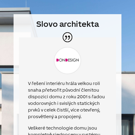
Slovo architekta
V řešení interiéru hrála velkou roli
snaha přetvořit původní členitou
dispozici domu z roku 2001 s řadou
vodorovných i svislých statických
prvků v celek čistší, více otevřený,
prosvětlený a propojený.
Veškeré technologie domu jsou
kompletně sjednoceny v systému