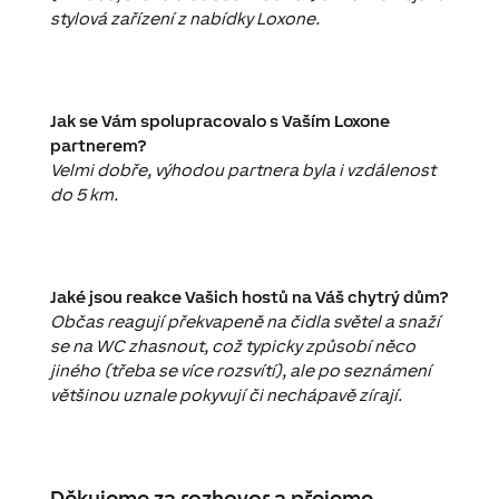
stylová zařízení z nabídky Loxone.
Jak se Vám spolupracovalo s Vaším Loxone
partnerem?
Velmi dobře, výhodou partnera byla i vzdálenost
do 5 km.
Jaké jsou reakce Vašich hostů na Váš chytrý dům?
Občas reagují překvapeně na čidla světel a snaží
se na WC zhasnout, což typicky způsobí něco
jiného (třeba se více rozsvítí), ale po seznámení
většinou uznale pokyvují či nechápavě zírají.
Děkujeme za rozhovor a přejeme