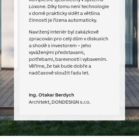
Loxone. Díky tomu není technologie
v domě prakticky vidět a většina
činností je řízena automaticky.
Navržený interiér byl zakázkově
zpracován pro celý dům v diskusích
a shodě s investorem – jeho
vyváženými představami,
potřebami, barevností i vybavením.
Věříme, že tak bude dobře a
nadčasově sloužit řadu let.
Ing. Otakar Berdych
Architekt
,
DONDESIGN s.r.o.