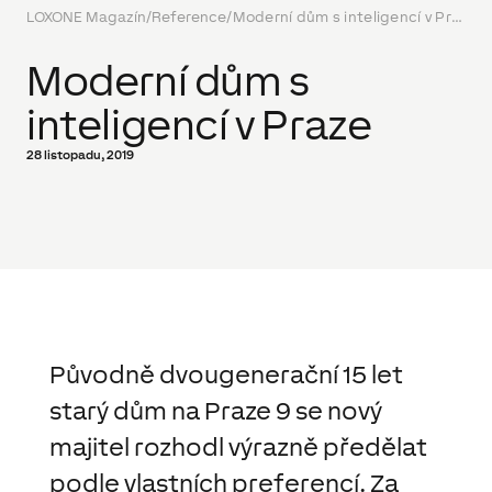
LOXONE Magazín
/
Reference
/
Moderní dům s inteligencí v Praze
Moderní dům s
inteligencí v Praze
28 listopadu, 2019
Původně dvougenerační 15 let
starý dům na Praze 9 se nový
majitel rozhodl výrazně předělat
podle vlastních preferencí. Za