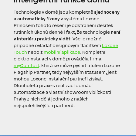
Technologie v domě jsou kompletně
sjednoceny
a automaticky řízeny
v systému Loxone.
Přínosem tohoto řešení je odstranění desítek
rutinních úkonů denně i fakt, že technologie
není
v interiéru prakticky vidět
. Vše je možné
případně ovládat designovým tlačítkem
Loxone
Touch
nebo z
mobilní aplikace
. Kompletní
elektroinstalaci v domě prováděla firma
myComfort
, která se může pyšnit titulem Loxone
Flagship Partner, tedy nejvyšším statusem, jenž
mohou Loxone instalační partneři získat.
Dlouholetá praxe s realizací domácí
automatizace a vlastní showroom v blízkosti
Prahy z nich dělá jednoho z našich
nejspolehlivějších partnerů.