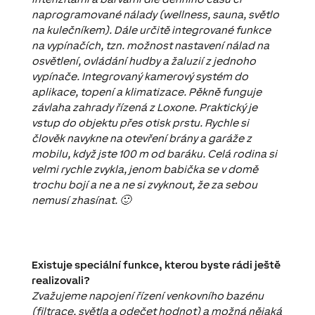
naprogramované nálady (wellness, sauna, světlo
na kulečníkem). Dále určitě integrované funkce
na vypínačích, tzn. možnost nastavení nálad na
osvětlení, ovládání hudby a žaluzií z jednoho
vypínače. Integrovaný kamerový systém do
aplikace, topení a klimatizace. Pěkně funguje
závlaha zahrady řízená z Loxone. Praktický je
vstup do objektu přes otisk prstu. Rychle si
člověk navykne na otevření brány a garáže z
mobilu, když jste 100 m od baráku. Celá rodina si
velmi rychle zvykla, jenom babička se v domě
trochu bojí a ne a ne si zvyknout, že za sebou
nemusí zhasínat. 🙂
Existuje speciální funkce, kterou byste rádi ještě
realizovali?
Zvažujeme napojení řízení venkovního bazénu
(filtrace, světla a odečet hodnot) a možná nějaká