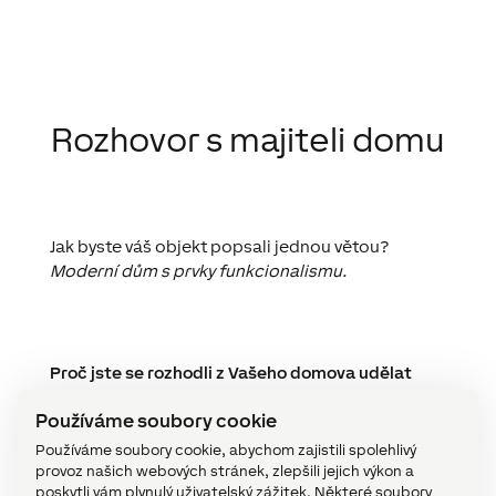
Rozhovor s majiteli domu
Jak byste váš objekt popsali jednou větou?
Moderní dům s prvky funkcionalismu.
Proč jste se rozhodli z Vašeho domova udělat
Real Smart Home? Existuje nějaká konkrétní
Používáme soubory cookie
problematika bydlení, která Vás k té myšlence
vedla?
Používáme soubory cookie, abychom zajistili spolehlivý
Obecně mě přitahují nové technologie, Internet
provoz našich webových stránek, zlepšili jejich výkon a
poskytli vám plynulý uživatelský zážitek. Některé soubory
věcí a podobná témata. Vzhledem k tomu, že sám