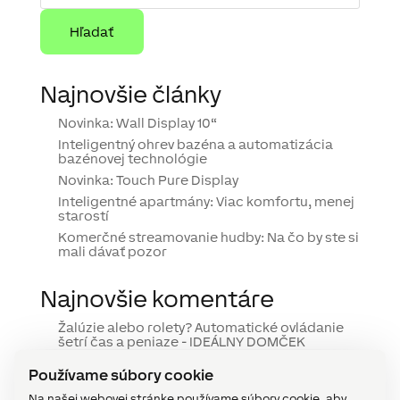
Najnovšie články
Novinka: Wall Display 10“
Inteligentný ohrev bazéna a automatizácia
bazénovej technológie
Novinka: Touch Pure Display
Inteligentné apartmány: Viac komfortu, menej
starostí
Komerčné streamovanie hudby: Na čo by ste si
mali dávať pozor
Najnovšie komentáre
Žalúzie alebo rolety? Automatické ovládanie
šetrí čas a peniaze - IDEÁLNY DOMČEK
komentoval
Mám zvoliť predokenné žalúzie
alebo rolety
Používame súbory cookie
Žalúzie alebo rolety? Automatické ovládanie
Na našej webovej stránke používame súbory cookie, aby