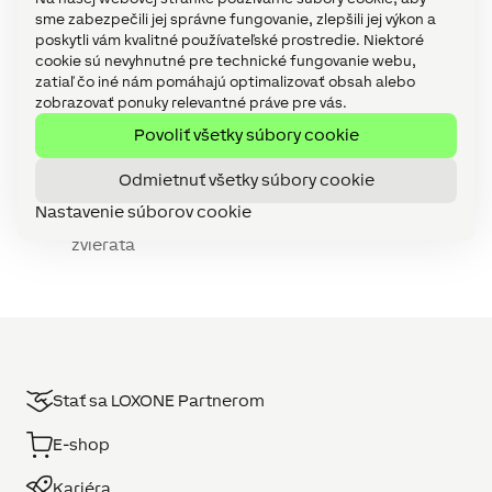
šetrí čas a peniaze - Všetko Pre Bývanie
sme zabezpečili jej správne fungovanie, zlepšili jej výkon a
komentoval
Mám zvoliť predokenné žalúzie
poskytli vám kvalitné používateľské prostredie. Niektoré
alebo rolety
cookie sú nevyhnutné pre technické fungovanie webu,
Všetko o automatickom tienení v domácnosti |
zatiaľ čo iné nám pomáhajú optimalizovať obsah alebo
sid-technology.sk
komentoval
Mám zvoliť
zobrazovať ponuky relevantné práve pre vás.
predokenné žalúzie alebo rolety
Bezpečnosť Loxone | sid-technology.sk
Povoliť všetky súbory cookie
komentoval
Vylepšenie zabezpečenia v
LOXONE Cloud DNS
Odmietnuť všetky súbory cookie
Referencia : Malkia Park : Druhá šanca na život
pre divoké zvieratá - ELIS plus
komentoval
Nastavenie súborov cookie
Malkia Park: Druhá šanca na život pre divoké
zvieratá
Stať sa LOXONE Partnerom
E-shop
Kariéra