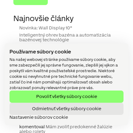
Najnovšie články
Novinka: Wall Display 10“
Inteligentný ohrev bazéna a automatizácia
bazénovej technológie
Novinka: Touch Pure Display
Používame súbory cookie
Inteligentné apartmány: Viac komfortu, menej
starostí
Na našej webovej stránke používame súbory cookie, aby
sme zabezpečili jej správne fungovanie, zlepšili jej výkon a
Komerčné streamovanie hudby: Na čo by ste si
mali dávať pozor
poskytli vám kvalitné používateľské prostredie. Niektoré
cookie sú nevyhnutné pre technické fungovanie webu,
zatiaľ čo iné nám pomáhajú optimalizovať obsah alebo
Najnovšie komentáre
zobrazovať ponuky relevantné práve pre vás.
Žalúzie alebo rolety? Automatické ovládanie
Povoliť všetky súbory cookie
šetrí čas a peniaze - IDEÁLNY DOMČEK
komentoval
Mám zvoliť predokenné žalúzie
Odmietnuť všetky súbory cookie
alebo rolety
Nastavenie súborov cookie
Žalúzie alebo rolety? Automatické ovládanie
šetrí čas a peniaze - Všetko Pre Bývanie
komentoval
Mám zvoliť predokenné žalúzie
alebo rolety