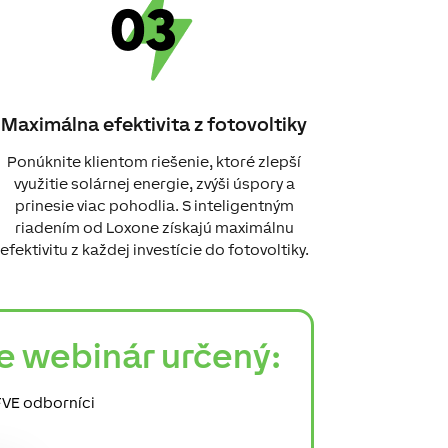
Maximálna efektivita z fotovoltiky
Ponúknite klientom riešenie, ktoré zlepší
využitie solárnej energie, zvýši úspory a
prinesie viac pohodlia. S inteligentným
riadením od Loxone získajú maximálnu
efektivitu z každej investície do fotovoltiky.
je webinár určený:
 FVE odborníci