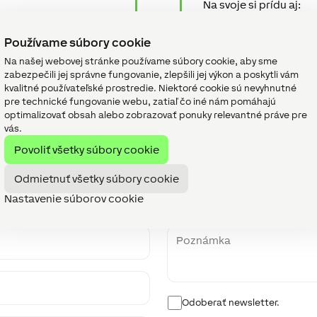
Na svoje si prídu aj:
Elektroprojektanti,
 odkaz na ZOOM.
Kúrenári, HVAC a po
vopred.
Používame súbory cookie
MaR a facility manaž
ostatok priestoru.
Na našej webovej stránke používame súbory cookie, aby sme
zabezpečili jej správne fungovanie, zlepšili jej výkon a poskytli vám
kvalitné používateľské prostredie. Niektoré cookie sú nevyhnutné
pre technické fungovanie webu, zatiaľ čo iné nám pomáhajú
optimalizovať obsah alebo zobrazovať ponuky relevantné práve pre
vás.
Povoliť všetky súbory cookie
Registrácia na webinár
Odmietnuť všetky súbory cookie
Nastavenie súborov cookie
Poznámka
Newsletter
Odoberať newsletter.