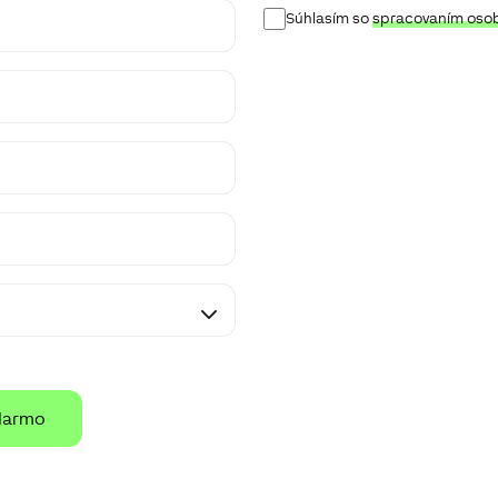
Approval
Súhlasím so
spracovaním osob
for
sharing