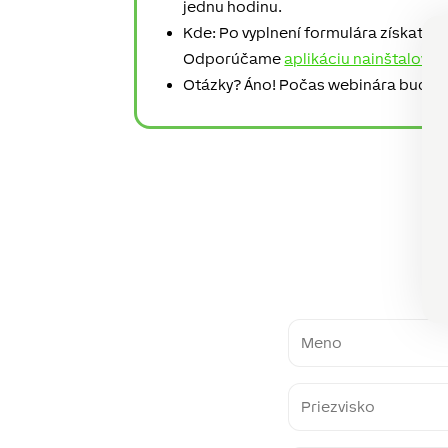
jednu hodinu.
Kde: Po vyplnení formulára získate
Odporúčame
aplikáciu nainštalovať
Otázky? Áno! Počas webinára bude d
First
name
Last
name