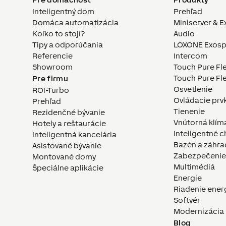
Inteligentný dom
Prehľad
Domáca automatizácia
Miniserver & E
Koľko to stojí?
Audio
Tipy a odporúčania
LOXONE Exosp
Referencie
Intercom
Showroom
Touch Pure Fl
Touch Pure Fle
Pre firmu
Osvetlenie
ROI-Turbo
Ovládacie prv
Prehľad
Tienenie
Rezidenčné bývanie
Vnútorná klím
Hotely a reštaurácie
Inteligentné c
Inteligentná kancelária
Bazén a záhra
Asistované bývanie
Zabezpečenie
Montované domy
Multimédiá
Špeciálne aplikácie
Energie
Riadenie ener
Softvér
Modernizácia
Blog