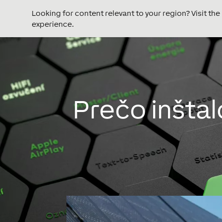
Looking for content relevant to your region? Visit th
experience.
Video
prehrávač
Prečo inštal