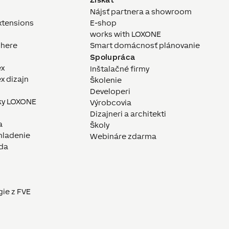
Nájsť partnera a showroom
xtensions
E-shop
works with LOXONE
here
Smart domácnosť plánovanie
Spolupráca
ex
Inštalačné firmy
x dizajn
Školenie
Developeri
ky LOXONE
Výrobcovia
Dizajneri a architekti
a
Školy
hladenie
Webináre zdarma
da
gie z FVE