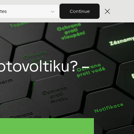
tes
Continue
otovoltiku? –