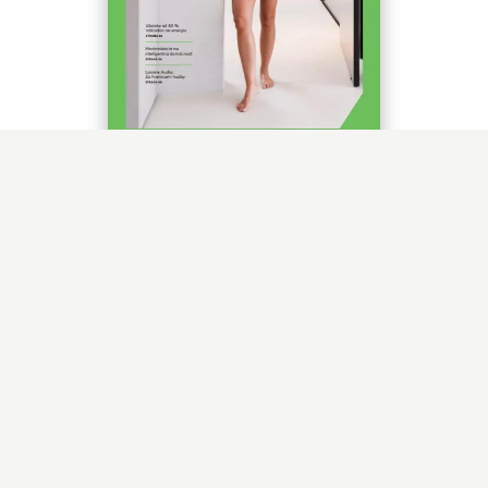
Smart Times Home
Objavte pohľad nielen odborníkov na budúcnosť
inteligentných budov.
Základný sprievodca automatizáciou
inteligentnej domácnosti. Zoznámte sa s
najnovšími trendmi, produktmi a riešeniami
určenými pre majiteľov domov, architektov a
podnikateľov, ktorí chcú integrovať inteligentné
riadiace systémy.