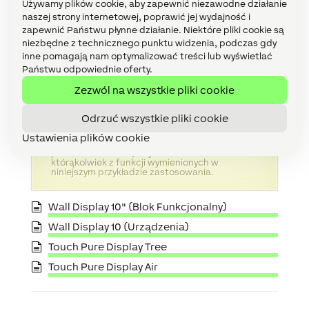
Używamy plików cookie, aby zapewnić niezawodne działanie
że twój pies będzie miał stały dostęp do świeżej
naszej strony internetowej, poprawić jej wydajność i
wody.
zapewnić Państwu płynne działanie. Niektóre pliki cookie są
niezbędne z technicznego punktu widzenia, podczas gdy
inne pomagają nam optymalizować treści lub wyświetlać
Państwu odpowiednie oferty.
Pamiętaj, aby przestrzegać lokalnych
Zezwól na wszystkie pliki cookie
przepisów i norm. Zawartość tej strony
przyjmuje pewne założenia instalacyjne.
Informacje w tym dokumencie nie zastępują
Odrzuć wszystkie pliki cookie
kontekstowego know-how partnera Loxone.
Loxone jest rozwiązaniem instalowanym przez
Ustawienia plików cookie
profesjonalistów. Skonsultuj się najpierw z
partnerem Loxone, aby zrealizować
którąkolwiek z funkcji wymienionych w
niniejszym przykładzie zastosowania.
Wall Display 10" (Blok Funkcjonalny)
Wall Display 10 (Urządzenia)
Touch Pure Display Tree
Touch Pure Display Air