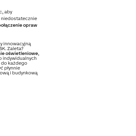
c, aby
e niedostatecznie
połączenie opraw
my innowacyjną
K. Zaleta?
ie oświetleniowe
,
do indywidualnych
a do każdego
ć płynnie
ową i budynkową