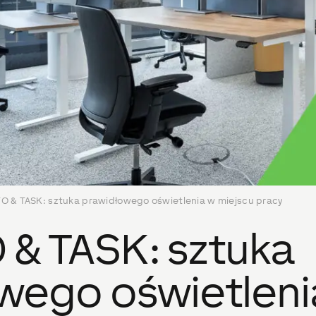
O & TASK: sztuka prawidłowego oświetlenia w miejscu pracy
 & TASK: sztuka
wego oświetleni