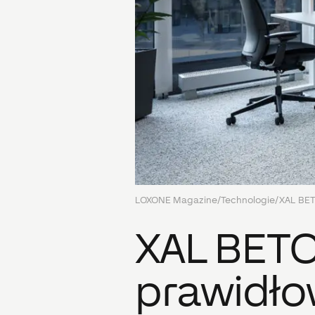
LOXONE Magazine
/
Technologie
/
XAL BET
XAL BETO
prawidło