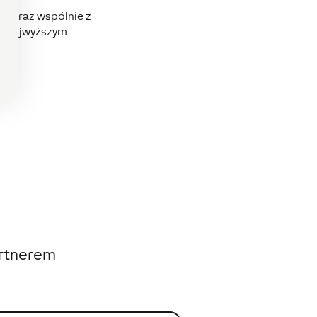
im Graz wspólnie z
 o najwyższym
artnerem