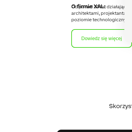
O firmie XAL:
Od ponad 30 lat działająca 
architektami, projektantam
poziomie technologicznym. I
Dowiedz się więcej
Skorzys