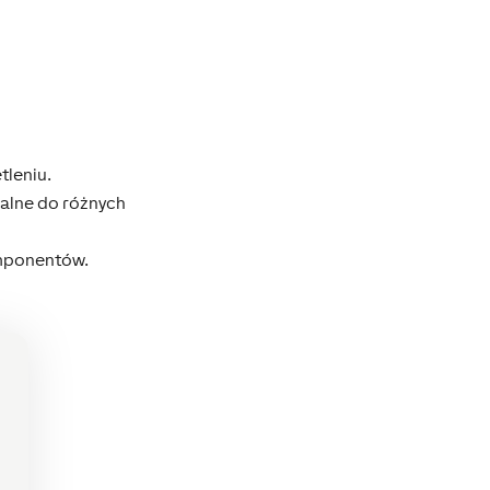
leniu.
ealne do różnych
omponentów.