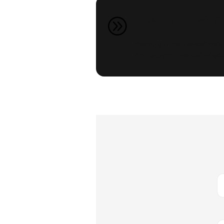
Bezpłatna wyce
A
Planuję zrealizować mój 
chciałbym uzyskać więcej