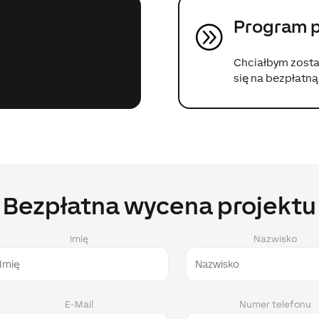
na projektu
Program p
A
projekt z Loxone i
Chciałbym zosta
 informacji.
się na bezpłatn
Bezpłatna wycena projektu
Imię
Nazwisko
E-Mail
Numer telefonu