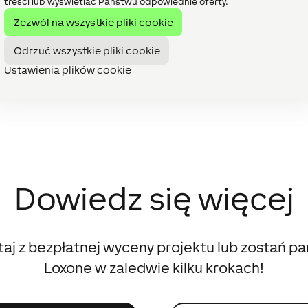
treści lub wyświetlać Państwu odpowiednie oferty.
na całym świecie firma XAL GmbH mająca siedzibę w austriack
Zezwól na wszystkie pliki cookie
i i planistami opracowuje indywidualne oprawy oświetleniowe
ch produkty przekonują doskonałym stylem i estetyką.
Odrzuć wszystkie pliki cookie
Ustawienia plików cookie
Dowiedz się więcej
taj z bezpłatnej wyceny projektu lub zostań p
Loxone w zaledwie kilku krokach!