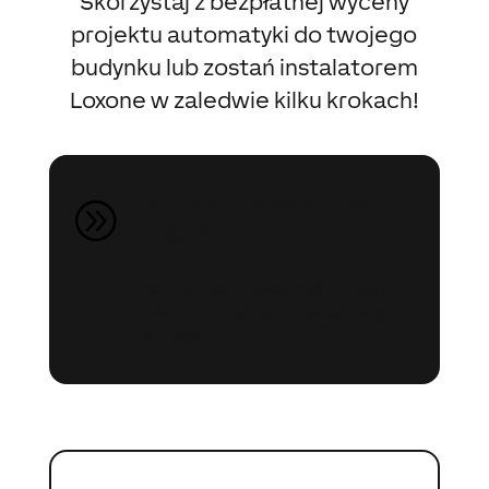
Skorzystaj z bezpłatnej wyceny
projektu automatyki do twojego
budynku lub zostań instalatorem
Loxone w zaledwie kilku krokach!
Bezpłatna wycena
A
projektu
Planuję zrealizować mój projekt z
Loxone i chciałbym uzyskać więcej
informacji.