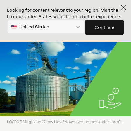
Looking for content relevant to your region? Visit the
Loxone United States website for a better experience.
United States
Continue
LOXONE Magazine
/
Know How
/
Nowoczesne gospodarstwo? To się opłaca!