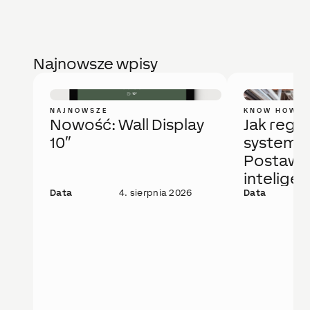
Najnowsze wpisy
NAJNOWSZE
KNOW HOW
Nowość: Wall Display
Jak regu
10″
system 
Postaw 
intelige
Data
4. sierpnia 2026
rozwiąza
Data