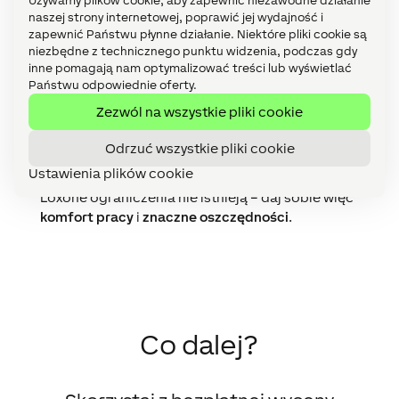
Używamy plików cookie, aby zapewnić niezawodne działanie
energii, równie dobrze można zacząć od razu i
naszej strony internetowej, poprawić jej wydajność i
liczyć zaoszczędzone pieniądze. Dodatkowo,
zapewnić Państwu płynne działanie. Niektóre pliki cookie są
dzięki sprytnym rozwiązaniom
zyskujemy
niezbędne z technicznego punktu widzenia, podczas gdy
bezcenny czas
, który możemy przeznaczyć na
inne pomagają nam optymalizować treści lub wyświetlać
ulubione zajęcia bez konieczności ciągłej
Państwu odpowiednie oferty.
manualnej kontroli sprzętów w gospodarstwie.
Zezwól na wszystkie pliki cookie
Aplikacja Loxone zapewnia podgląd na wszystkie
procesy zachodzące w obiekcie i
możliwość
Odrzuć wszystkie pliki cookie
dostosowywania parametrów na odległość
.
Ustawienia plików cookie
Dzięki
otwartości
i
skalowalności
systemu
Loxone ograniczenia nie istnieją – daj sobie więc
komfort pracy
i
znaczne oszczędności
.
Co dalej?