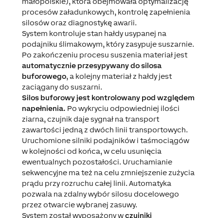
małopolskie), która obejmowała optymalizację
procesów załadunkowych, kontrolę zapełnienia
silosów oraz diagnostykę awarii.
System kontroluje stan hałdy usypanej na
podajniku ślimakowym, który zasypuje suszarnie.
Po zakończeniu procesu suszenia materiał jest
automatycznie przesypywany do silosa
buforowego
, a kolejny materiał z hałdy jest
zaciągany do suszarni.
Silos buforowy jest kontrolowany pod względem
napełnienia.
Po wykryciu odpowiedniej ilości
ziarna, czujnik daje sygnał na transport
zawartości jedną z dwóch linii transportowych.
Uruchomione silniki podajników i taśmociągów
w kolejności od końca, w celu usunięcia
ewentualnych pozostałości. Uruchamianie
sekwencyjne ma też na celu zmniejszenie zużycia
prądu przy rozruchu całej linii. Automatyka
pozwala na zdalny wybór silosu docelowego
przez otwarcie wybranej zasuwy.
System został wyposażony w
czujniki