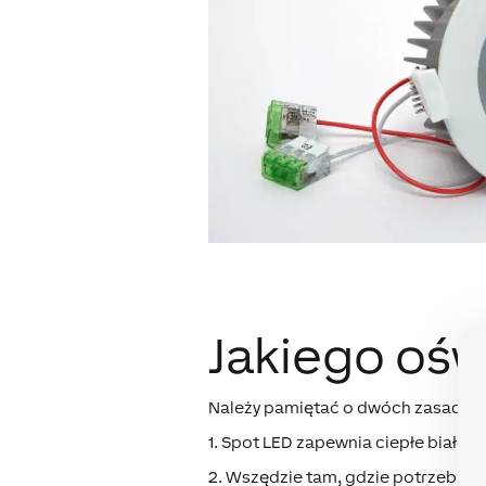
Jakiego ośw
Należy pamiętać o dwóch zasadac
1. Spot LED zapewnia ciepłe białe ś
2. Wszędzie tam, gdzie potrzebujes