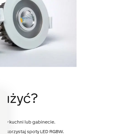
 użyć?
p. w kuchni lub gabinecie.
h wykorzystaj spoty LED RGBW.