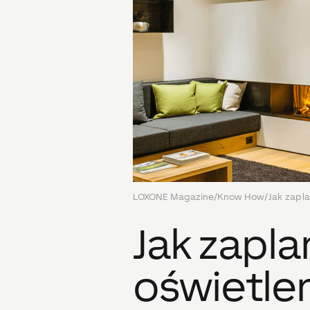
LOXONE Magazine
/
Know How
/
Jak zapl
Jak zapl
oświetle