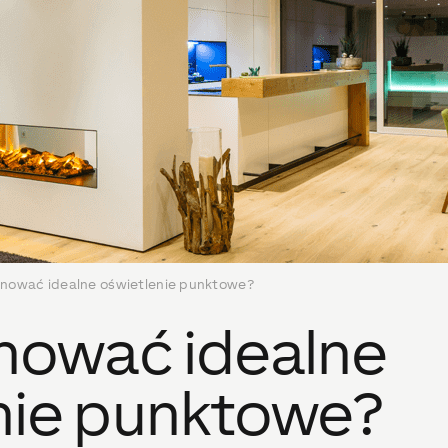
anować idealne oświetlenie punktowe?
anować idealne
nie punktowe?