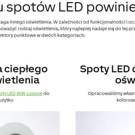
pu spotów LED powini
a innego oświetlenia. W zależności od funkcjonalności i o
ważyć rodzaj oświetlenia, który najlepiej nadaje się do tej pr
ektory punktowe w dwóch kategoriach:
a ciepłego
Spoty LED 
ietlenia
ośw
oty LED WW Loxone
do
Opracowaliśmy włas
użytku
kolorow