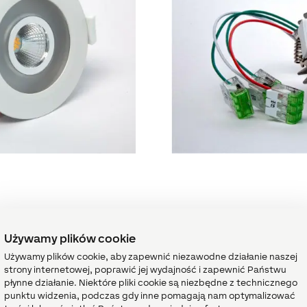
ietlenia punktowego
Używamy plików cookie
Używamy plików cookie, aby zapewnić niezawodne działanie naszej
h:
strony internetowej, poprawić jej wydajność i zapewnić Państwu
wiatło wszędzie tam, gdzie potrzebna jest duża ilość światła, n
płynne działanie. Niektóre pliki cookie są niezbędne z technicznego
punktu widzenia, podczas gdy inne pomagają nam optymalizować
z stylowego oświetlenia, np. na suficie, ścianach czy meblac