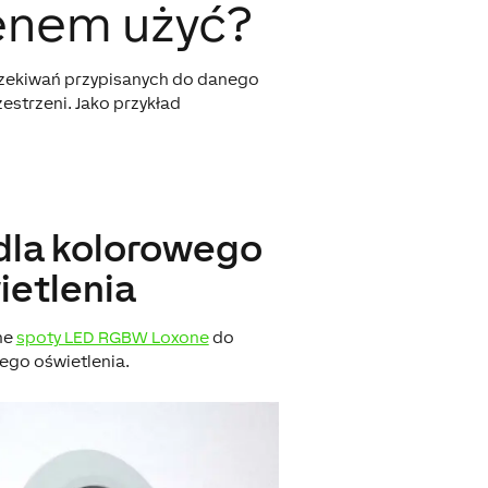
enem użyć?
czekiwań przypisanych do danego
zestrzeni. Jako przykład
dla kolorowego
ietlenia
ne
spoty LED RGBW Loxone
do
ego oświetlenia.