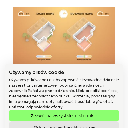
Używamy plików cookie
Używamy plików cookie, aby zapewnić niezawodne działanie
Wyniki badań
naszej strony internetowej, poprawić jej wydajność i
zapewnić Państwu płynne działanie. Niektóre pliki cookie są
niezbędne z technicznego punktu widzenia, podczas gdy
Poniższe wyniki badań przedstawiają, o ile stopni
inne pomagają nam optymalizować treści lub wyświetlać
inteligentny dom potrafi obniżyć temperaturę
Państwu odpowiednie oferty.
wewnętrzną
Zezwól na wszystkie pliki cookie
w porównaniu z tradycyjnym domem w miesiącu
sierpniu (zacienienie od 1 W/m²):
Odrzuć wszystkie pliki cookie