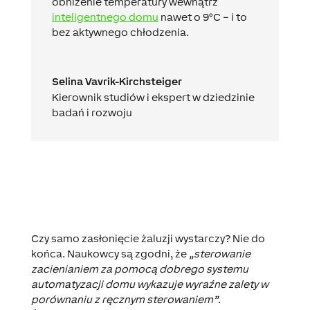
obniżenie temperatury wewnątrz
inteligentnego domu
nawet o 9°C – i to
bez aktywnego chłodzenia.
Selina Vavrik-Kirchsteiger
Kierownik studiów i ekspert w dziedzinie
badań i rozwoju
Czy samo zasłonięcie żaluzji wystarczy? Nie do
końca. Naukowcy są zgodni, że
„sterowanie
zacienianiem za pomocą dobrego systemu
automatyzacji domu wykazuje wyraźne zalety w
porównaniu z ręcznym sterowaniem”
.