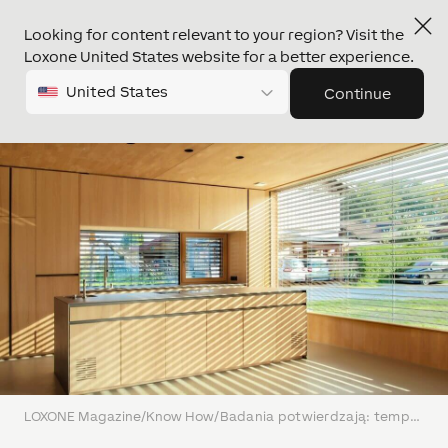
Looking for content relevant to your region? Visit the
Loxone United States website for a better experience.
United States
Continue
LOXONE Magazine
/
Know How
/
Badania potwierdzają: temperaturę w budynku można obniżyć nawet o 9°C dzięki inteligentnemu zacienianiu