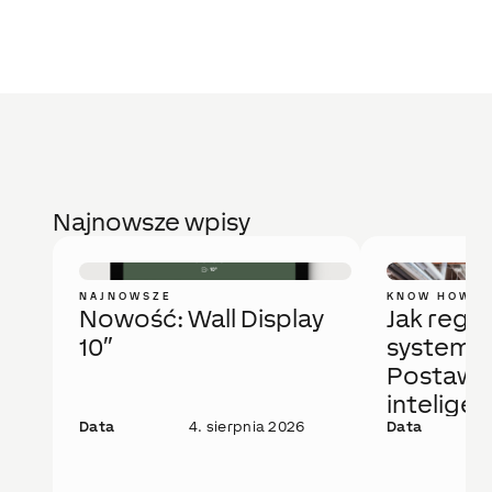
Najnowsze wpisy
NAJNOWSZE
KNOW HOW
Nowość: Wall Display
Jak regu
10″
system 
Postaw 
intelige
Data
4. sierpnia 2026
rozwiąza
Data