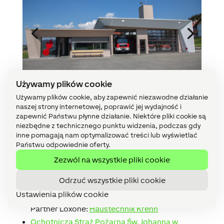
Używamy plików cookie
Używamy plików cookie, aby zapewnić niezawodne działanie
naszej strony internetowej, poprawić jej wydajność i
zapewnić Państwu płynne działanie. Niektóre pliki cookie są
niezbędne z technicznego punktu widzenia, podczas gdy
inne pomagają nam optymalizować treści lub wyświetlać
Jednostki straży pożarnej w
Państwu odpowiednie oferty.
Niemczech i Austrii, które już
Zezwól na wszystkie pliki cookie
postawiły na Loxone:
Odrzuć wszystkie pliki cookie
Ustawienia plików cookie
Ochotnicza Straż Pożarna w Kollerschlag
|
Partner Loxone:
Haustechnik Krenn
Ochotnicza Straż Pożarna Św. Johanna w