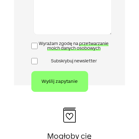
Polityka
Wyrażam zgodę na
przetwarzanie
prywatności
moich danych osobowych
Newsletter
Subskrybuj newsletter
Mogłoby cię