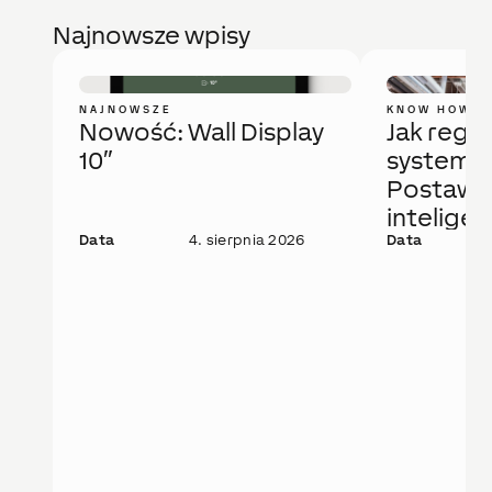
Najnowsze wpisy
NAJNOWSZE
KNOW HOW
Nowość: Wall Display
Jak regu
10″
system 
Postaw 
intelige
Data
4. sierpnia 2026
rozwiąza
Data