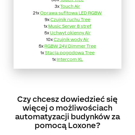
3x
Touch Air
21x
Oprawa sufitowa LED RGBW
9x
Czujnik ruchu Tree
1x
Music Server 8 stref
5x
Uchwyt okienny Air
10x
Czujnik wody Air
5x
RGBW 24V Dimmer Tree
1x
Stacja pogodowa Tree
1x
Intercom XL
Czy chcesz dowiedzieć się
więcej o możliwościach
automatyzacji budynków za
pomocą Loxone?