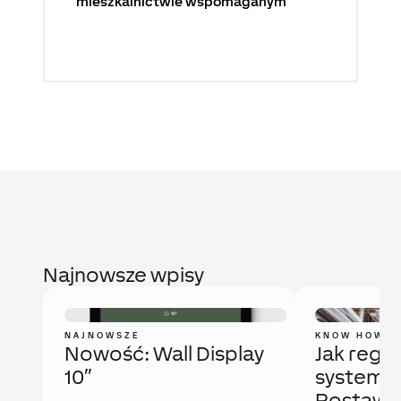
mieszkalnictwie wspomaganym
Najnowsze wpisy
NAJNOWSZE
KNOW HOW
Nowość: Wall Display
Jak regu
10″
system 
Postaw 