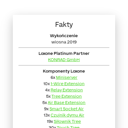
Fakty
Wykończenie
wiosna 2019
Loxone Platinum Partner
KONRAD GmbH
Komponenty Loxone
6x
Miniserver
10x
1-Wire Extension
4x
Relay Extension
5x
Tree Extension
5x
Air Base Extension
9x
Smart Socket Air
13x
Czujnik dymu Air
19x
Siłownik Tree
30x
Touch Tree