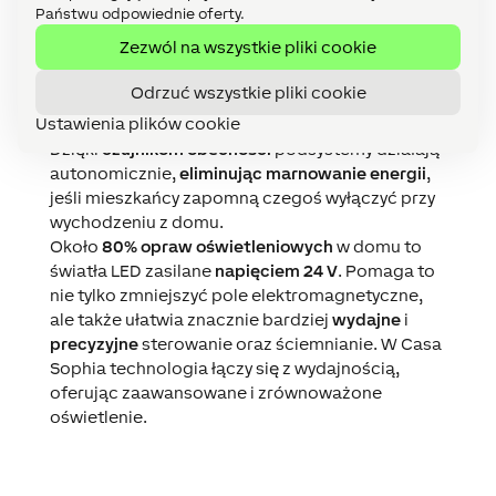
Miniserver
jest mózgiem Casa Sophia i dba o
Państwu odpowiednie oferty.
niezliczone funkcje niezbędne w codziennym
Zezwól na wszystkie pliki cookie
życiu. Jednak dwie z jego najważniejszych
umiejętności, które w znacznym stopniu
Odrzuć wszystkie pliki cookie
przyczyniają się do
kontroli zużycia energii
, to
Ustawienia plików cookie
precyzyjna kontrola oświetlenia i klimatyzacji.
Dzięki
czujnikom obecności
podsystemy działają
autonomicznie,
eliminując marnowanie energii
,
jeśli mieszkańcy zapomną czegoś wyłączyć przy
wychodzeniu z domu.
Około
80% opraw oświetleniowych
w domu to
światła LED zasilane
napięciem 24 V
. Pomaga to
nie tylko zmniejszyć pole elektromagnetyczne,
ale także ułatwia znacznie bardziej
wydajne
i
precyzyjne
sterowanie oraz ściemnianie. W Casa
Sophia technologia łączy się z wydajnością,
oferując zaawansowane i zrównoważone
oświetlenie.