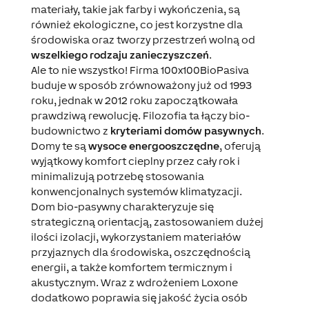
materiały, takie jak farby i wykończenia, są
również ekologiczne, co jest korzystne dla
środowiska oraz tworzy przestrzeń wolną od
wszelkiego rodzaju zanieczyszczeń
.
Ale to nie wszystko! Firma 100x100BioPasiva
buduje w sposób zrównoważony już od 1993
roku, jednak w 2012 roku zapoczątkowała
prawdziwą rewolucję. Filozofia ta łączy bio-
budownictwo z
kryteriami domów pasywnych
.
Domy te są
wysoce energooszczędne
, oferują
wyjątkowy komfort cieplny przez cały rok i
minimalizują potrzebę stosowania
konwencjonalnych systemów klimatyzacji.
Dom bio-pasywny charakteryzuje się
strategiczną orientacją, zastosowaniem dużej
ilości izolacji, wykorzystaniem materiałów
przyjaznych dla środowiska, oszczędnością
energii, a także komfortem termicznym i
akustycznym. Wraz z wdrożeniem Loxone
dodatkowo poprawia się jakość życia osób