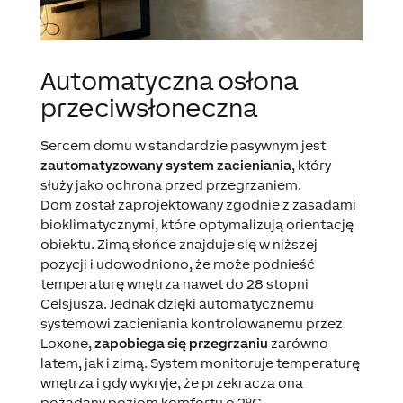
Automatyczna osłona
przeciwsłoneczna
Sercem domu w standardzie pasywnym jest
zautomatyzowany system zacieniania
, który
służy jako ochrona przed przegrzaniem.
Dom został zaprojektowany zgodnie z zasadami
bioklimatycznymi, które optymalizują orientację
obiektu. Zimą słońce znajduje się w niższej
pozycji i udowodniono, że może podnieść
temperaturę wnętrza nawet do 28 stopni
Celsjusza. Jednak dzięki automatycznemu
systemowi zacieniania kontrolowanemu przez
Loxone,
zapobiega się przegrzaniu
zarówno
latem, jak i zimą. System monitoruje temperaturę
wnętrza i gdy wykryje, że przekracza ona
pożądany poziom komfortu o 2ºC,