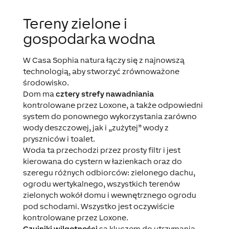
Tereny zielone i
gospodarka wodna
W Casa Sophia natura łączy się z najnowszą
technologią, aby stworzyć zrównoważone
środowisko.
Dom ma
cztery strefy nawadniania
kontrolowane przez Loxone, a także odpowiedni
system do ponownego wykorzystania zarówno
wody deszczowej, jak i „zużytej” wody z
pryszniców i toalet.
Woda ta przechodzi przez prosty filtr i jest
kierowana do cystern w łazienkach oraz do
szeregu różnych odbiorców: zielonego dachu,
ogrodu wertykalnego, wszystkich terenów
zielonych wokół domu i wewnętrznego ogrodu
pod schodami. Wszystko jest oczywiście
kontrolowane przez Loxone.
Czujniki wilgotności
są kluczem do utrzymania