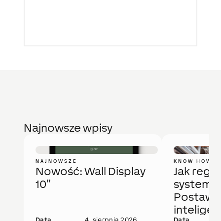
Najnowsze wpisy
NAJNOWSZE
KNOW HOW
Nowość: Wall Display
Jak regu
10″
system 
Postaw 
intelige
Data
4. sierpnia 2026
Data