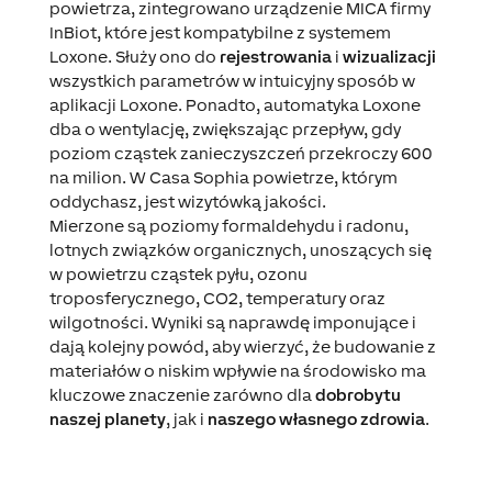
powietrza, zintegrowano urządzenie MICA firmy
InBiot, które jest kompatybilne z systemem
Loxone. Służy ono do
rejestrowania
i
wizualizacji
wszystkich parametrów w intuicyjny sposób w
aplikacji Loxone. Ponadto, automatyka Loxone
dba o wentylację, zwiększając przepływ, gdy
poziom cząstek zanieczyszczeń przekroczy 600
na milion. W Casa Sophia powietrze, którym
oddychasz, jest wizytówką jakości.
Mierzone są poziomy formaldehydu i radonu,
lotnych związków organicznych, unoszących się
w powietrzu cząstek pyłu, ozonu
troposferycznego, CO2, temperatury oraz
wilgotności. Wyniki są naprawdę imponujące i
dają kolejny powód, aby wierzyć, że budowanie z
materiałów o niskim wpływie na środowisko ma
kluczowe znaczenie zarówno dla
dobrobytu
naszej planety
, jak i
naszego własnego zdrowia
.