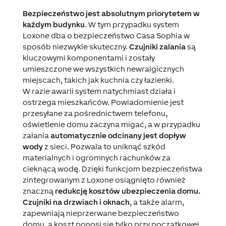
Bezpieczeństwo jest absolutnym priorytetem w
każdym budynku
. W tym przypadku system
Loxone dba o bezpieczeństwo Casa Sophia w
sposób niezwykle skuteczny.
Czujniki zalania
są
kluczowymi komponentami i zostały
umieszczone we wszystkich newralgicznych
miejscach, takich jak kuchnia czy łazienki.
W razie awarii system natychmiast działa i
ostrzega mieszkańców. Powiadomienie jest
przesyłane za pośrednictwem telefonu,
oświetlenie domu zaczyna migać, a w przypadku
zalania
automatycznie odcinany jest dopływ
wody
z sieci. Pozwala to uniknąć szkód
materialnych i ogromnych rachunków za
cieknącą wodę. Dzięki funkcjom bezpieczeństwa
zintegrowanym z Loxone osiągnięto również
znaczną
redukcję kosztów ubezpieczenia domu.
Czujniki na drzwiach i oknach
, a także alarm,
zapewniają nieprzerwane bezpieczeństwo
domu, a koszt ponosi się tylko przy początkowej