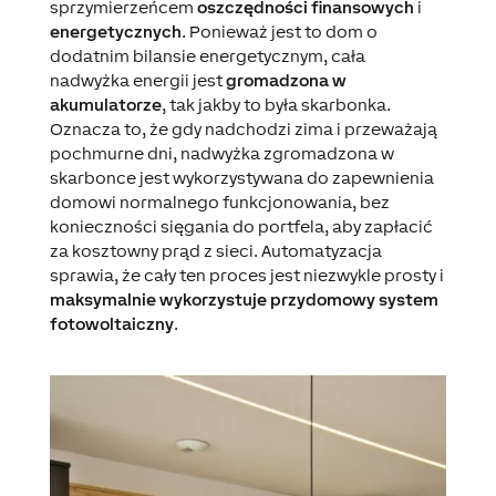
sprzymierzeńcem
oszczędności finansowych
i
energetycznych
. Ponieważ jest to dom o
dodatnim bilansie energetycznym, cała
nadwyżka energii jest
gromadzona w
akumulatorze
, tak jakby to była skarbonka.
Oznacza to, że gdy nadchodzi zima i przeważają
pochmurne dni, nadwyżka zgromadzona w
skarbonce jest wykorzystywana do zapewnienia
domowi normalnego funkcjonowania, bez
konieczności sięgania do portfela, aby zapłacić
za kosztowny prąd z sieci. Automatyzacja
sprawia, że cały ten proces jest niezwykle prosty i
maksymalnie wykorzystuje przydomowy system
fotowoltaiczny
.