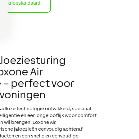
rukknopstandaard
aloeziesturing
oxone Air
 – perfect voor
woningen
dloze technologie ontwikkeld, speciaal
elligentie en een ongelooflijk wooncomfort
n wil brengen: Loxone Air.
rische jaloezieën eenvoudig achteraf
ducten en een snelle en eenvoudige