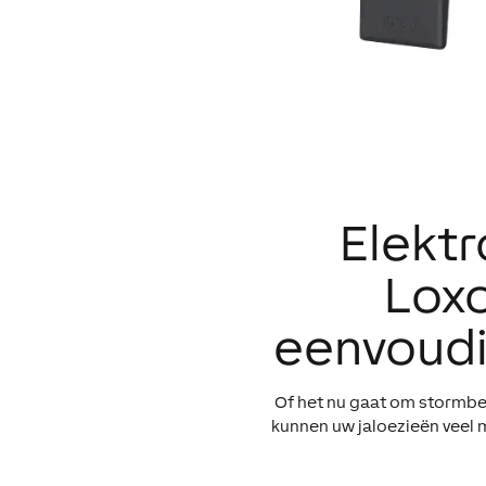
Elektr
Loxo
eenvoudi
Of het nu gaat om stormbes
kunnen uw jaloezieën veel m