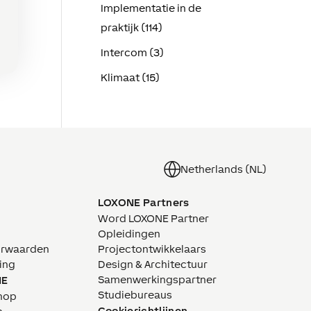
Implementatie in de
praktijk (114)
Intercom (3)
Klimaat (15)
Netherlands (NL)
LOXONE Partners
Word LOXONE Partner
Opleidingen
orwaarden
Projectontwikkelaars
ing
Design & Architectuur
Samenwerkingspartner
NE
Studiebureaus
hop
Cookierichtlijnen