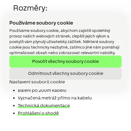
Rozměry:
2×1,5mm² oranžová/bílá
Používáme soubory cookie
2×0,8mm oranžová/bílá
Používáme soubory cookie, abychom zajistili spolehlivý
2×0,8mm zelená/bílá
provoz našich webových stránek, zlepšili jejich výkon a
poskytli vám plynulý uživatelský zážitek. Některé soubory
Technická data:
cookie jsou technicky nezbytné, zatímco jiné nám pomáhají
optimalizovat obsah nebo zobrazovat relevantní nabídky.
Jmenovité napětí = 200VDC
Povolit všechny soubory cookie
Teplotní rozsah = -30°C … 80°C
Odmítnout všechny soubory cookie
Izolace PVC
Nastavení souborů cookie
Kroucené páry
Balení po 200m kabelu
Vyznačená metráž přímo na kabelu
Technická dokumentace
Prohlášení o shodě