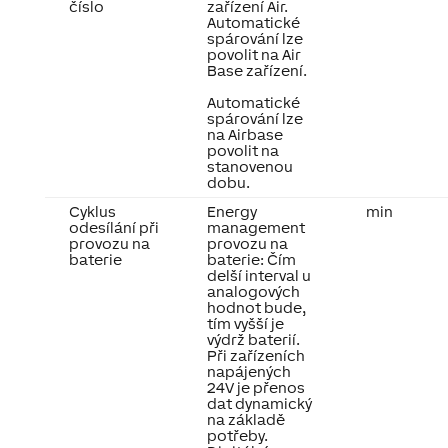
číslo
zařízení Air.
Automatické
spárování lze
povolit na Air
Base zařízení.
Automatické
spárování lze
na Airbase
povolit na
stanovenou
dobu.
Cyklus
Energy
min
odesílání při
management
provozu na
provozu na
baterie
baterie: Čím
delší interval u
analogových
hodnot bude,
tím vyšší je
výdrž baterií.
Při zařízeních
napájených
24V je přenos
dat dynamický
na základě
potřeby.