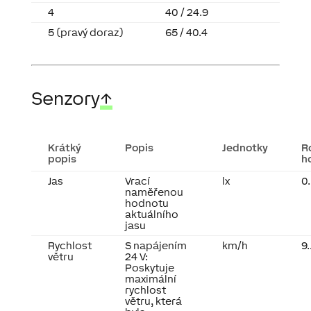
4
40 / 24.9
5 (pravý doraz)
65 / 40.4
Senzory
↑
Krátký
Popis
Jednotky
R
popis
h
Jas
Vrací
lx
0
naměřenou
hodnotu
aktuálního
jasu
Rychlost
S napájením
km/h
9.
větru
24 V:
Poskytuje
maximální
rychlost
větru, která