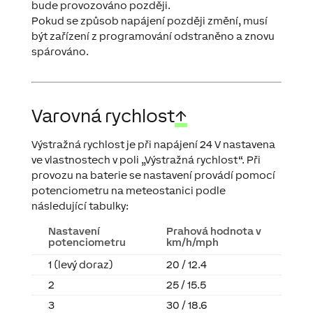
bude provozováno později.
Pokud se způsob napájení později změní, musí
být zařízení z programování odstraněno a znovu
spárováno.
Varovná rychlost
↑
Výstražná rychlost je při napájení 24 V nastavena
ve vlastnostech v poli „Výstražná rychlost“. Při
provozu na baterie se nastavení provádí pomocí
potenciometru na meteostanici podle
následující tabulky:
Nastavení
Prahová hodnota v
potenciometru
km/h/mph
1 (levý doraz)
20 / 12.4
2
25 / 15.5
3
30 / 18.6