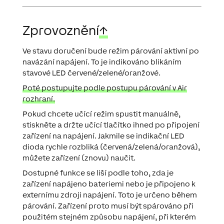
Zprovoznění
↑
Ve stavu doručení bude režim párování aktivní po
navázání napájení. To je indikováno blikáním
stavové LED červené/zelené/oranžové.
Poté postupujte podle postupu párování v Air
rozhraní.
Pokud chcete učící režim spustit manuálně,
stiskněte a držte učící tlačítko ihned po připojení
zařízení na napájení. Jakmile se indikační LED
dioda rychle rozbliká (červená/zelená/oranžová),
můžete zařízení (znovu) naučit.
Dostupné funkce se liší podle toho, zda je
zařízení napájeno bateriemi nebo je připojeno k
externímu zdroji napájení. Toto je určeno během
párování. Zařízení proto musí být spárováno při
použitém stejném způsobu napájení, při kterém