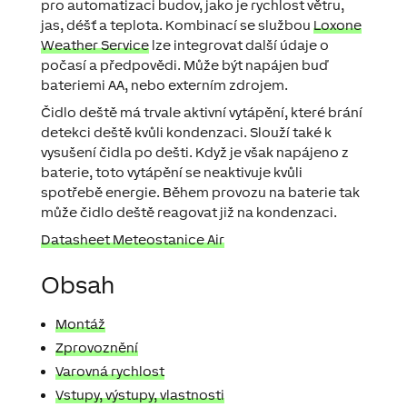
pro automatizaci budov, jako je rychlost větru,
jas, déšť a teplota. Kombinací se službou
Loxone
Weather Service
lze integrovat další údaje o
počasí a předpovědi. Může být napájen buď
bateriemi AA, nebo externím zdrojem.
Čidlo deště má trvale aktivní vytápění, které brání
detekci deště kvůli kondenzaci. Slouží také k
vysušení čidla po dešti. Když je však napájeno z
baterie, toto vytápění se neaktivuje kvůli
spotřebě energie. Během provozu na baterie tak
může čidlo deště reagovat již na kondenzaci.
Datasheet Meteostanice Air
Obsah
Montáž
Zprovoznění
Varovná rychlost
Vstupy, výstupy, vlastnosti