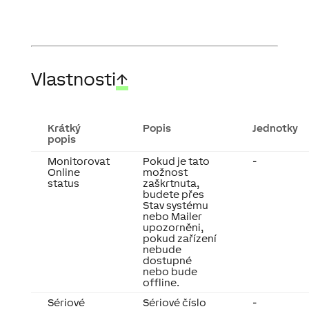
Vlastnosti
↑
Krátký
Popis
Jednotky
popis
Monitorovat
Pokud je tato
-
Online
možnost
status
zaškrtnuta,
budete přes
Stav systému
nebo Mailer
upozorněni,
pokud zařízení
nebude
dostupné
nebo bude
offline.
Sériové
Sériové číslo
-