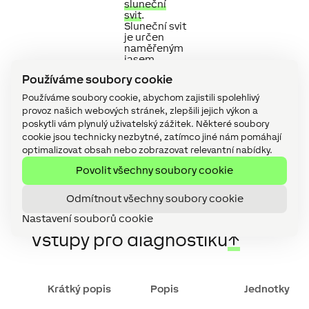
sluneční
svit
.
Sluneční svit
je určen
naměřeným
jasem,
výškou
Používáme soubory cookie
slunce a
nastavením
Používáme soubory cookie, abychom zajistili spolehlivý
prahu
provoz našich webových stránek, zlepšili jejich výkon a
slunečního
poskytli vám plynulý uživatelský zážitek. Některé soubory
svitu.
cookie jsou technicky nezbytné, zatímco jiné nám pomáhají
optimalizovat obsah nebo zobrazovat relevantní nabídky.
Povolit všechny soubory cookie
Odmítnout všechny soubory cookie
Nastavení souborů cookie
Vstupy pro diagnostiku
↑
Krátký popis
Popis
Jednotky