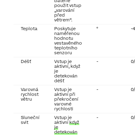
baterie
použit vstup
„varování
před
větrem“.
Teplota
Poskytuje
°
-4
naměřenou
hodnotu
vestavěného
teplotního
senzoru
Déšť
Vstup je
-
0/
aktivní, když
je
detekován
déšť
Varovná
Vstup je
-
0/
rychlost
aktivní při
větru
překročení
varovné
rychlosti
Sluneční
Vstup je
-
0/
svit
aktivní
když
je
detekován