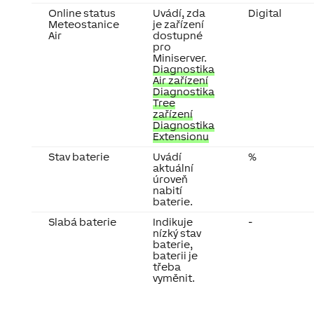
Online status
Uvádí, zda
Digital
Meteostanice
je zařízení
Air
dostupné
pro
Miniserver.
Diagnostika
Air zařízení
Diagnostika
Tree
zařízení
Diagnostika
Extensionu
Stav baterie
Uvádí
%
aktuální
úroveň
nabití
baterie.
Slabá baterie
Indikuje
-
nízký stav
baterie,
baterii je
třeba
vyměnit.