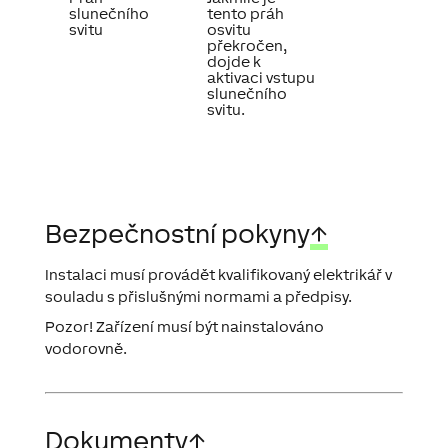
slunečního
tento práh
svitu
osvitu
překročen,
dojde k
aktivaci vstupu
slunečního
svitu.
Bezpečnostní pokyny
↑
Instalaci musí provádět kvalifikovaný elektrikář v
souladu s přislušnými normami a předpisy.
Pozor! Zařízení musí být nainstalováno
vodorovně.
Dokumenty
↑