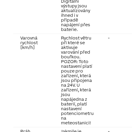
Digitální
výstupy jsou
aktualizovány
ihned i v
případě
napájení přes
baterie.
Varovná
Rychlost větru
-
rychlost
při které se
[km/h]
aktivuje
varování před
bouřkou.
POZOR: Toto
nastavení platí
pouze pro
zařízení, která
jsou připojena
na 24V. U
zařízení, která
jsou
napájedna z
baterií, platí
nastavení
potenciometru
na
meteostanici!
Práh
Jakmile je
-