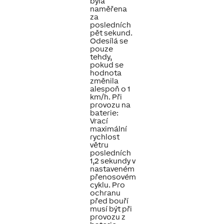
byla
naměřena
za
posledních
pět sekund.
Odesílá se
pouze
tehdy,
pokud se
hodnota
změnila
alespoň o 1
km/h. Při
provozu na
baterie:
Vrací
maximální
rychlost
větru
posledních
1,2 sekundy v
nastaveném
přenosovém
cyklu. Pro
ochranu
před bouří
musí být při
provozu z