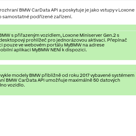
rozhraní BMW CarData API a poskytuje je jako vstupy v Loxone
o samostatné podřízené zařízení.
 BMW s přiřazeným vozidlem, Loxone Miniserver Gen.2 s
 desktopový prohlížeč pro jednorázovou aktivaci. Přepínač
zici pouze ve webovém portálu MyBMW na adrese
ilní aplikaci MyBMW NENÍ k dispozici.
obvykle modely BMW přibližně od roku 2017 vybavené systémem
aní BMW CarData API umožňuje maximálně 50 datových
no vozidlo.