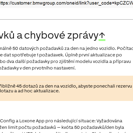
vků a chybové zprávy
↑
lně 50 datových požadavků za den na jedno vozidlo. Počíta
ce dat spotřebuje 1 požadavek. Úplně první aktualizace po
o dva další požadavky pro zjištění modelu vozidla a přípravu
požadavky v den prvotního nastavení.
řibližně 45 dotazů za den na vozidlo, abyste ponechali rezervu
otazu a ad hoc aktualizace.
 Config a Loxone App pro následující situace: Vyžadována
sažen limit počtu požadavků — kvóta 50 požadavků/den byla