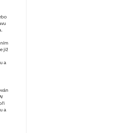
nebo
avu
a.
čním
 již
ru a
ován
MW
při
nu a