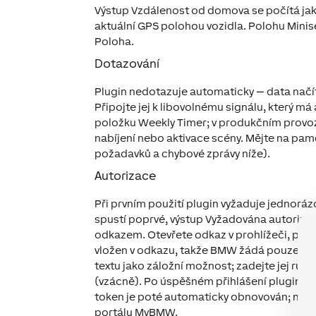
Výstup Vzdálenost od domova se počítá ja
aktuální GPS polohou vozidla. Polohu Minis
Poloha.
Dotazování
Plugin nedotazuje automaticky — data načít
Připojte jej k libovolnému signálu, který má 
položku Weekly Timer; v produkčním provozu
nabíjení nebo aktivace scény. Mějte na pamě
požadavků a chybové zprávy níže).
Autorizace
Při prvním použití plugin vyžaduje jednorá
spustí poprvé, výstup Vyžadována autorizac
odkazem. Otevřete odkaz v prohlížeči, přih
vložen v odkazu, takže BMW žádá pouze o po
textu jako záložní možnost; zadejte jej ru
(vzácně). Po úspěšném přihlášení plugin na
token je poté automaticky obnovován; nové 
portálu MyBMW.