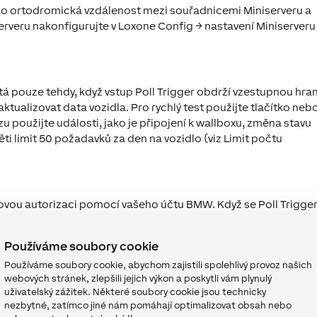
ko ortodromická vzdálenost mezi souřadnicemi Miniserveru a
erveru nakonfigurujte v Loxone Config → nastavení Miniserveru
á pouze tehdy, když vstup Poll Trigger obdrží vzestupnou hra
aktualizovat data vozidla. Pro rychlý test použijte tlačítko neb
 použijte události, jako je připojení k wallboxu, změna stavu
ti limit 50 požadavků za den na vozidlo (viz Limit počtu
zovou autorizaci pomocí vašeho účtu BMW. Když se Poll Trigge
e přejde na 1 a zobrazí se systémová zpráva s autorizačním
laste se pomocí svého účtu BMW a potvrďte — uživatelský kód je
Používáme soubory cookie
tvrzení. Stejná zpráva také zobrazuje uživatelský kód v pros
Používáme soubory cookie, abychom zajistili spolehlivý provoz našich
čně pouze tehdy, pokud o něj přihlašovací stránka skutečně po
webových stránek, zlepšili jejich výkon a poskytli vám plynulý
čte data a výstup Vyžadována autorizace se vrátí na 0. Přístup
uživatelský zážitek. Některé soubory cookie jsou technicky
přihlášení je vyžadováno pouze v případě, že je přístup zrušen
nezbytné, zatímco jiné nám pomáhají optimalizovat obsah nebo