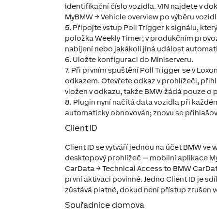
identifikační číslo vozidla. VIN najdete v do
MyBMW → Vehicle overview po výběru vozidl
5. Připojte vstup Poll Trigger k signálu, kte
položka Weekly Timer; v produkčním provozu
nabíjení nebo jakákoli jiná událost automat
6. Uložte konfiguraci do Miniserveru.
7. Při prvním spuštění Poll Trigger se v Lo
odkazem. Otevřete odkaz v prohlížeči, přih
vložen v odkazu, takže BMW žádá pouze o p
8. Plugin nyní načítá data vozidla při každé
automaticky obnovován; znovu se přihlašov
Client ID
Client ID se vytváří jednou na účet BMW
desktopový prohlížeč — mobilní aplikace M
CarData → Technical Access to BMW CarData
první aktivaci povinné. Jedno Client ID je s
zůstává platné, dokud není přístup zrušen v
Souřadnice domova