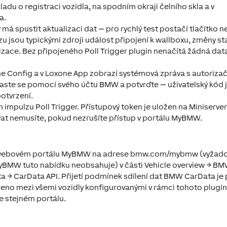
kladu o registraci vozidla, na spodním okraji čelního skla a v
a.
rý má spustit aktualizaci dat — pro rychlý test postačí tlačítko 
 jsou typickými zdroji událost připojení k wallboxu, změny st
izace. Bez připojeného Poll Trigger plugin nenačítá žádná dat
xone Config a v Loxone App zobrazí systémová zpráva s autoriza
laste se pomocí svého účtu BMW a potvrďte — uživatelský kód je
otvrzení.
m impulzu Poll Trigger. Přístupový token je uložen na Miniserve
at nemusíte, pokud nezrušíte přístup v portálu MyBMW.
 ve webovém portálu MyBMW na adrese bmw.com/mybmw (vyžad
yBMW tuto nabídku neobsahuje) v části Vehicle overview → B
 → CarData API. Přijetí podmínek sdílení dat BMW CarData je 
díleno mezi všemi vozidly konfigurovanými v rámci tohoto plugi
e stejném portálu.