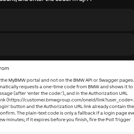
from
 in the MyBMW portal and not on the BMW API or Swagger pages
tomatically requests a one-time code from BMW and shows it to
sage (after 'enter the code:'), and in the Authorization URL
link (https://customer.bmwgroup.com/oneid/link?user_code=..
ogin' button and the Authorization URL link already contain th
nfirm. The plain-text code is only a fallback if a login page ev
ew minutes; if it expires before you finish, fire the Poll Trigger