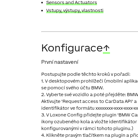
Sensors and Actuators
Vstupy, výstupy, vlastnosti
Konfigurace
↑
První nastavení
Postupujte podle těchto kroků v pořadí:
1. V desktopovém prohlížeči (mobilní apl
se pomocí svého účtu BMW.
2. Vyberte své vozidlo a poté přejděte: B
Aktivujte 'Request access to CarData API' 
identifikátor ve formátu xxxxxxxx-xxxx-xxxx-x
3. V Loxone Config přidejte plugin 'BMW Ca
ikony ozubeného kola a vložte identifikátor 
konfigurovanými v rámci tohoto pluginu.)
4. Klikněte pravým tlačítkem na plugin a př