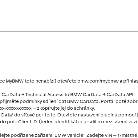
ikace MyBMW toto nenabízí) otevřete bmw.com/mybmw a přihla
MW CarData → Technical Access to BMW CarData → CarData API.
a přijměte podmínky sdílení dat BMW CarData. Portál poté zobr
xxx-xxxxxxxxxxxx — zkopírujte jej do schránky.
rData' do síťové periferie. Otevřete nastavení pluginu pomocí 
do pole Client ID. (Jeden identifikátor je sdílen mezi všemi vozi
idejte podřízené zařízení 'BMW Vehicle'. Zadejte VIN — 17místné