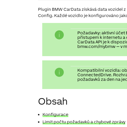
Plugin BMW CarData získává data vozidel z 
Config. Každé vozidlo je konfigurováno jak
Požadavky: aktivní účet
přístupem k internetu a
CarData API je k dispo
bmw.com/mybmw — v mob
Kompatibilní vozidla: 
ConnectedDrive. Rozhr
požadavků za den na jed
Obsah
Konfigurace
Limit počtu požadavků a chybové zprávy