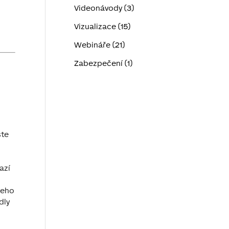
Videonávody (3)
Vizualizace (15)
Webináře (21)
Zabezpečení (1)
ste
azí
jeho
dly